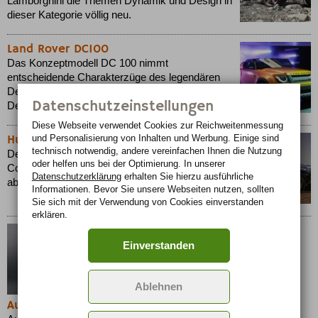
Lamborghini die Themen Dynamik und Design in
dieser Kategorie völlig neu.
Land Rover DC100
Das Konzeptmodell DC 100 nimmt
entscheidende Charakterzüge des legendären
Defender auf und entwickelt sie mit neuen
Datenschutzeinstellungen
Design-Ideen fort.
Diese Webseite verwendet Cookies zur Reichweiten­messung
Hummer HX Concept
und Personalisierung von Inhalten und Werbung. Einige sind
technisch notwendig, andere vereinfachen Ihnen die Nutzung
Der Hummer HX ist zwar derzeit noch ein
oder helfen uns bei der Optimierung. In unserer
Conceptcar, macht seinem ruhmreichen Erbauer
Datenschutzerklärung
erhalten Sie hierzu ausführliche
aber alle Ehre.
Informationen. Bevor Sie unsere Webseiten nutzen, sollten
Sie sich mit der Verwendung von Cookies einverstanden
erklären.
Einverstanden
Ablehnen
Audi Q7 coastline