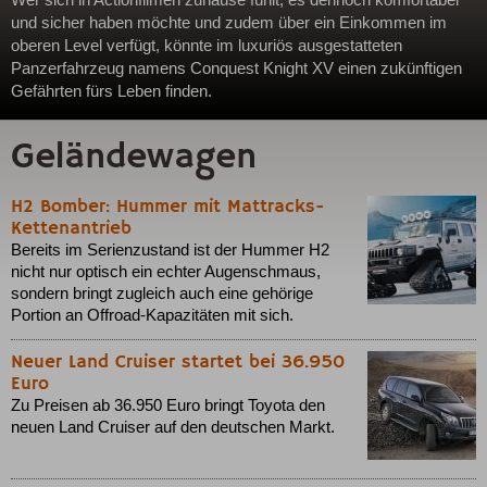
Wer sich in Actionfilmen zuhause fühlt, es dennoch komfortabel
und sicher haben möchte und zudem über ein Einkommen im
oberen Level verfügt, könnte im luxuriös ausgestatteten
Panzerfahrzeug namens Conquest Knight XV einen zukünftigen
Gefährten fürs Leben finden.
Geländewagen
H2 Bomber: Hummer mit Mattracks-
Kettenantrieb
Bereits im Serienzustand ist der Hummer H2
nicht nur optisch ein echter Augenschmaus,
sondern bringt zugleich auch eine gehörige
Portion an Offroad-Kapazitäten mit sich.
Neuer Land Cruiser startet bei 36.950
Euro
Zu Preisen ab 36.950 Euro bringt Toyota den
neuen Land Cruiser auf den deutschen Markt.