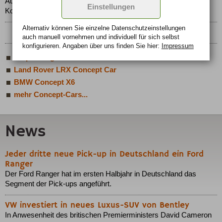
Audi präsentiert auf dem Genfer Automobilsalon ein
Einstellungen
Konzeptfahrzeug ganz besonderer Art.
Alternativ können Sie einzelne Datenschutz­ein­stellungen
auch manuell vor­nehmen und indivi­duell für sich selbst
konfigurieren. Angaben über uns finden Sie hier:
Impressum
Jeep Renegade
Land Rover LRX Concept Car
BMW Concept X6
mehr Concept-Cars...
News
Jeder dritte neue Pick-up in Deutschland ein Ford
Ranger
Der Ford Ranger hat im ersten Halbjahr in Deutschland das
Segment der Pick-ups angeführt.
VW investiert in neues Luxus-SUV von Bentley
In Anwesenheit des britischen Premierministers David Cameron