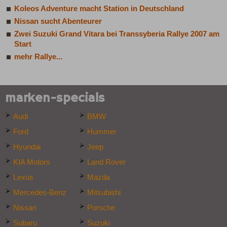
Koleos Adventure macht Station in Deutschland
Nissan sucht Abenteurer
Zwei Suzuki Grand Vitara bei Transsyberia Rallye 2007 am
Start
mehr Rallye...
marken-specials
Audi
BMW
Ford
Hummer
Hyundai
Jeep
KIA Motors
Land Rover
Lexus
Mazda
Mercedes-Benz
Mitsubishi
Nissan
Porsche
Subaru
Suzuki