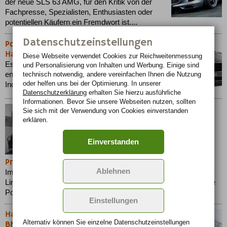
der neue SLS 63 AMG, für den Kritik von der
Fachpresse, Spezialisten, Enthusiasten oder
potentiellen Käufern ein Fremdwort ist....
Datenschutzeinstellungen
Porsche Cayenne Kraftpaket von
Hamann mit 550 Turbo-PS
Diese Webseite verwendet Cookies zur Reichweiten­messung
Es gibt nichts, was es nicht gibt. Bereits seit 1986
und Personalisierung von Inhalten und Werbung. Einige sind
entwickelt und fertigt Hamann Produkte zur
technisch notwendig, andere vereinfachen Ihnen die Nutzung
oder helfen uns bei der Optimierung. In unserer
Individualisierung von sportlichen Automobilen....
Datenschutzerklärung
erhalten Sie hierzu ausführliche
Informationen. Bevor Sie unsere Webseiten nutzen, sollten
Sie sich mit der Verwendung von Cookies einverstanden
erklären.
Einverstanden
Prior-Metamorphose des Porsche 996/997
Ablehnen
Im vergangenen Jahr sorgte die Marke Prior Design aus Kamp-
Lintfort auf der Essen Motor Show für Aufsehen, als sie dort ihre
Porsche GT3-Interpretation vorstellte....
Einstellungen
Hamann Veredelungsprogramm für den
Alternativ können Sie einzelne Datenschutz­ein­stellungen
BMW Z4 Roadster