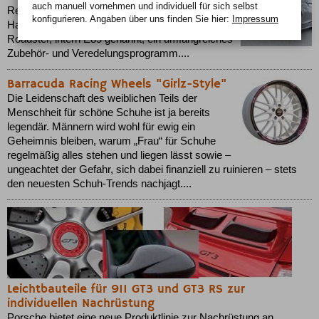
auch manuell vor­nehmen und indivi­duell für sich selbst
Rechtzeitig zum Start der Cabriosaison spendiert
konfigurieren. Angaben über uns finden Sie hier:
Impressum
Hamann-Motorsport dem aktuellen BMW Z4
Roadster, intern E89 genannt, ein umfangreiches
Zubehör- und Veredelungsprogramm....
Barracuda Racing Wheels "Girlz-Style"
Die Leidenschaft des weiblichen Teils der
Menschheit für schöne Schuhe ist ja bereits
legendär. Männern wird wohl für ewig ein
Geheimnis bleiben, warum „Frau“ für Schuhe
regelmäßig alles stehen und liegen lässt sowie –
ungeachtet der Gefahr, sich dabei finanziell zu ruinieren – stets
den neuesten Schuh-Trends nachjagt....
Leichtbauteile für 911 GT3 und GT3 RS zur
individuellen Nachrüstung
Porsche bietet eine neue Produktlinie zur Nachrüstung an.