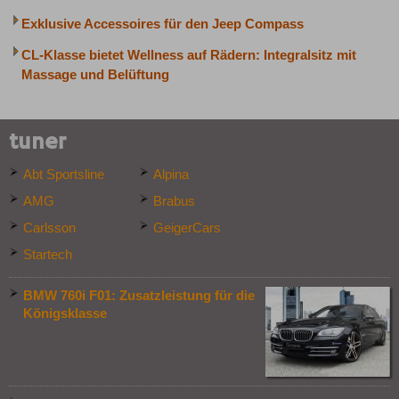
Exklusive Accessoires für den Jeep Compass
CL-Klasse bietet Wellness auf Rädern: Integralsitz mit
Massage und Belüftung
tuner
Abt Sportsline
Alpina
AMG
Brabus
Carlsson
GeigerCars
Startech
BMW 760i F01: Zusatzleistung für die
Königsklasse