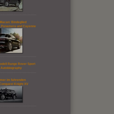
Macan: Bindeglied
n Panamera und Cayenne
dell Range Rover Sport
 Autobiography
mer im fahrenden
Conquest Knight XV