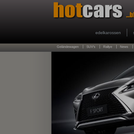
edelkarossen
Geländewagen
SUV's
Rallye
News