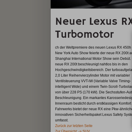
Neuer Lexus R
Turbomotor
ch der Weltpremiere des neuen Lexus RX 450h 
New York Auto Show feierte der neue RX 200t a
Shanghai International Motor Show sein Debüt.
neue RX 200t beschleunigt nahtlos bis in den
Hochgeschwindigkeitsbereich. Der turboaufgel
2,0 Liter Reihenvierzylinder Motor mit variabler
Ventilsteuerung VVT-iW (Variable Valve Timing-
intelligent Wide) und einem Twin-Scroll-Turbolad
von über 228 PS (170 kW). Die Sechsstufen-Auto
Beschleunigung. Ein markantes Karosseriedesig
Innenraum besticht durch erstklassigen Komfort
Fahrwerks bietet der neue RX eine Pkw-ähnliche 
innovativen Sicherheitspaket Lexus Safety Syst
umfasst.
Zurück zur letzten Seite
Zur Übersicht: -> SUV