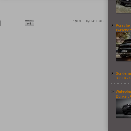
Quelle: Toyota/Lexus
Porsche 
zwische
Sondermo
3.0 TDV6
Wohnzim
Bunker: 