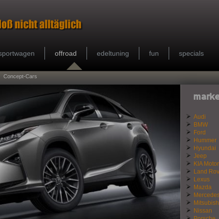
sportwagen
offroad
edeltuning
fun
specials
Concept-Cars
marke
Audi
BMW
Ford
Hummer
Hyundai
Jeep
KIA Motor
Land Rov
Lexus
Mazda
Mercede
Mitsubish
Nissan
Porsche