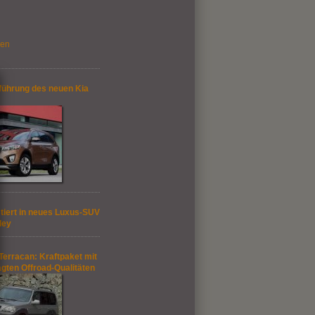
gen
führung des neuen Kia
tiert in neues Luxus-SUV
ley
Terracan: Kraftpaket mit
gten Offroad-Qualitäten