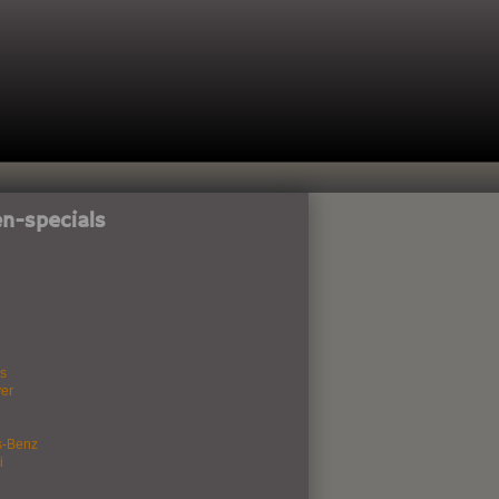
n-specials
s
er
s-Benz
i