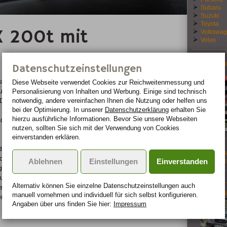
Subaru
Suzuki
Toyota
X 200t mit
Volkswa
Volvo
Marktein
Datenschutzeinstellungen
Sorento
auf der
Diese Webseite verwendet Cookies zur Reichweiten­messung und
uf der
Personalisierung von Inhalten und Werbung. Einige sind technisch
notwendig, andere vereinfachen Ihnen die Nutzung oder helfen uns
 Der
bei der Optimierung. In unserer
Datenschutzerklärung
erhalten Sie
hierzu ausführliche Informationen. Bevor Sie unsere Webseiten
adene
nutzen, sollten Sie sich mit der Verwendung von Cookies
einverstanden erklären.
er mit flüssigkeitsgekühltem Ladeluftkühler erzielt eine Leistung
VW inves
matik des RX 200t ermöglicht eine spontane und kraftvolle
Ablehnen
Einstellungen
Einverstanden
von Bent
n unterstreicht das überarbeitete Motorenangebot, und der
 und Luxus. Dank einer verstärkten Karosserie und eines neuen
Hyundai 
Alternativ können Sie einzelne Datenschutz­ein­stellungen auch
Handlingcharakteristik. Zugleich präsentiert er sich mit dem
ausgeprä
manuell vor­nehmen und indivi­duell für sich selbst konfigurieren.
em+, das zahlreiche aktive und präventive Sicherheits-Funktionen
Angaben über uns finden Sie hier:
Impressum