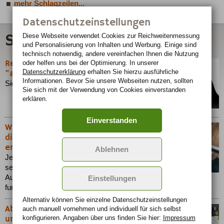
mehr Schlagzeilen...
Datenschutzeinstellungen
Sicherheit
Diese Webseite verwendet Cookies zur Reichweiten­messung
und Personalisierung von Inhalten und Werbung. Einige sind
technisch notwendig, andere vereinfachen Ihnen die Nutzung
Reifen im Winter: Was gilt als
oder helfen uns bei der Optimierung. In unserer
"abgefahren"?
Datenschutzerklärung
erhalten Sie hierzu ausführliche
Informationen. Bevor Sie unsere Webseiten nutzen, sollten
Sicherheit im Winter beginnt mit dem Reifenprofil.
Sie sich mit der Verwendung von Cookies einverstanden
erklären.
Einverstanden
Warum Regelmäßiger Autoservice für
die Langlebigkeit Ihres Fahrzeugs
entscheidend ist
Ablehnen
Jedes Auto, unabhängig von seiner Marke oder
seinem Modell, verlangt von seinen Besitzern
Aufmerksamkeit und Sorgfalt, um optimal zu
Einstellungen
funktionieren.
Alternativ können Sie einzelne Datenschutz­ein­stellungen
Ablenkung am Steuer - eine
auch manuell vor­nehmen und indivi­duell für sich selbst
unterschätzte Gefahr
konfigurieren. Angaben über uns finden Sie hier:
Impressum