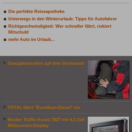
Die perfekte Reiseapotheke
Unterwegs in den Winterurlaub: Tipps für Autofahrer
Richtgeschwindigkeit: Wer schneller fährt, riskiert
Mitschuld
mehr Auto im Urlaub...
Ganzjahresreifen auf dem Vormarsch
TOTAL führt "Excellium-Diesel" ein
Becker Traffic Assist 7827 mit 4,3-Zoll
Widescreen-Display