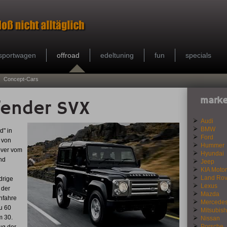
sportwagen
offroad
edeltuning
fun
specials
Concept-Cars
marke
fender SVX
Audi
BMW
d" in
Ford
 von
Hummer
over vom
Hyundai
nd
Jeep
KIA Motor
Land Rov
drige
Lexus
 der
Mazda
chfahre
Mercede
u 60
Mitsubish
m 30.
Nissan
Porsche