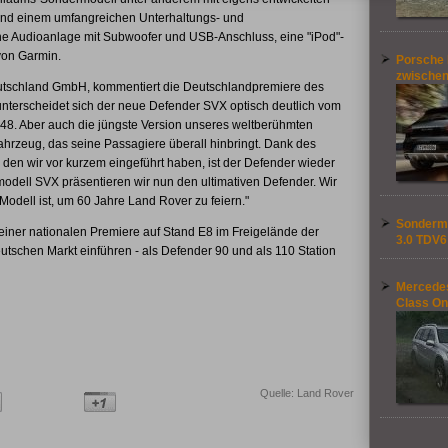
und einem umfangreichen Unterhaltungs- und
ne Audioanlage mit Subwoofer und USB-Anschluss, eine "iPod"-
von Garmin.
Porsche 
zwische
Deutschland GmbH, kommentiert die Deutschlandpremiere des
nterscheidet sich der neue Defender SVX optisch deutlich vom
48. Aber auch die jüngste Version unseres weltberühmten
Fahrzeug, das seine Passagiere überall hinbringt. Dank des
, den wir vor kurzem eingeführt haben, ist der Defender wieder
dell SVX präsentieren wir nun den ultimativen Defender. Wir
Modell ist, um 60 Jahre Land Rover zu feiern."
Sondermo
ner nationalen Premiere auf Stand E8 im Freigelände der
3.0 TDV6
tschen Markt einführen - als Defender 90 und als 110 Station
Mercedes
Class On
Quelle: Land Rover