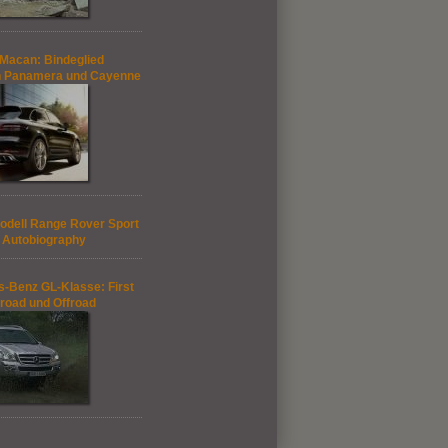
Macan: Bindeglied
n Panamera und Cayenne
dell Range Rover Sport
 Autobiography
-Benz GL-Klasse: First
road und Offroad