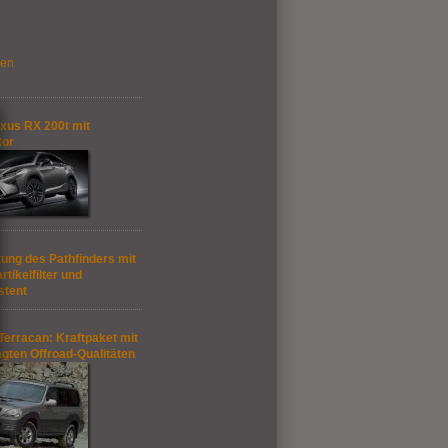
gen
xus RX 200t mit
tor
ung des Pathfinders mit
rtikelfilter und
stent
Terracan: Kraftpaket mit
gten Offroad-Qualitäten