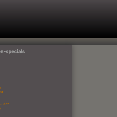
n-specials
s
er
s-Benz
i