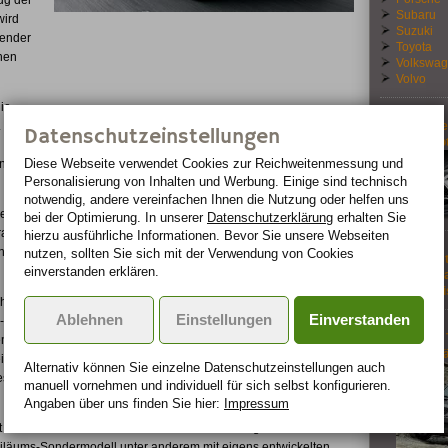
ug der
Subaru
wird
Suzuki
fender
Toyota
hen
Volkswa
Volvo
ie
 Die
Neuer Le
Datenschutzeinstellungen
Turbomo
Diese Webseite verwendet Cookies zur Reichweiten­messung und
Landwirten und Förstern ebenso wie bei Rettungs- und
Personalisierung von Inhalten und Werbung. Einige sind technisch
notwendig, andere vereinfachen Ihnen die Nutzung oder helfen uns
eländewagenspezialist nun sein Allrad-Original besonders fein
bei der Optimierung. In unserer
Datenschutzerklärung
erhalten Sie
llrad" erstmals auf deutschem Boden gezeigte Sondermodell SVX
hierzu ausführliche Informationen. Bevor Sie unsere Webseiten
angreichsten ausgestattete Defender, den Land Rover jemals auf
nutzen, sollten Sie sich mit der Verwendung von Cookies
Nachrüst
einverstanden erklären.
Diesel-Pa
Fahrassi
öhnliche Optik des Sondermodells: Edler schwarzer Metalliclack
Ablehnen
Einstellungen
Einverstanden
g-Details. Zudem weisen silberfarbene Plaketten den SVX aus. In
Hyundai 
 seitlichen Trittstufen und die Frontgrilleinfassung, die von
ausgeprä
Weitere unverwechselbare Akzente setzen neu gezeichnete
Alternativ können Sie einzelne Datenschutz­ein­stellungen auch
sign, ein Aluminium-Unterfahrschutz vorn und LED-
manuell vor­nehmen und indivi­duell für sich selbst konfigurieren.
Angaben über uns finden Sie hier:
Impressum
t im Innern des Defender SVX seine Fortsetzung und
iläums-Sondermodell unter anderem mit eigens entwickelten