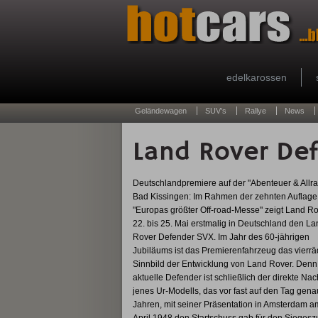
edelkarossen
Geländewagen
SUV's
Rallye
News
Land Rover De
Deutschlandpremiere auf der "Abenteuer & Allra
Bad Kissingen: Im Rahmen der zehnten Auflage
"Europas größter Off-road-Messe" zeigt Land R
22. bis 25. Mai erstmalig in Deutschland den La
Rover Defender SVX. Im Jahr des 60-jährigen
Jubiläums ist das Premierenfahrzeug das vierrä
Sinnbild der Entwicklung von Land Rover. Denn
aktuelle Defender ist schließlich der direkte Na
jenes Ur-Modells, das vor fast auf den Tag gena
Jahren, mit seiner Präsentation in Amsterdam a