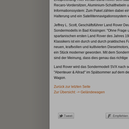
Recaro-Vordersitzen, Aluminium-Schalthebeln 
Informationssystem: Zum Paket zählen dabei ei
Halterung und ein Satellitennavigationssystem 
Jeffrey L. Scott, Geschäftsführer Land Rover 
Sondermodells in Bad Kissingen: "Ohne Frage u
spartanischen ersten Land Rover des Jahres 19
Klassikers ist ein durch und durch praktisches 
neuen, kraftvollen und kultivierten Dieselmotors
ein Stück moderner geworden. Mit dem Sondermo
sind der Meinung, dass dies genau das richtige 
Land Rover wird das Sondermodell SVX nach sei
"Abenteuer & Allrad" im Spätsommer auf dem deu
Wagon.
Zurück zur letzten Seite
Zur Übersicht: -> Geländewagen