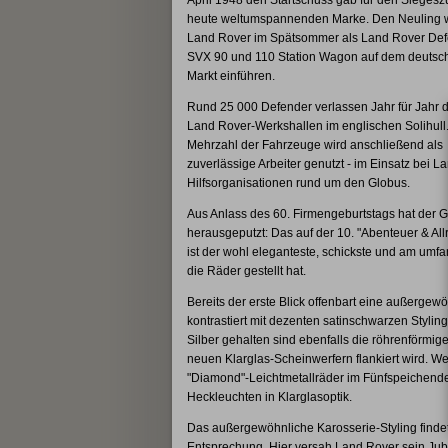
April 1948 den Startschuss gab für den Siegesz
heute weltumspannenden Marke. Den Neuling 
Land Rover im Spätsommer als Land Rover De
SVX 90 und 110 Station Wagon auf dem deutsc
Markt einführen.
Rund 25 000 Defender verlassen Jahr für Jahr d
Land Rover-Werkshallen im englischen Solihull.
Mehrzahl der Fahrzeuge wird anschließend als
zuverlässige Arbeiter genutzt - im Einsatz bei 
Hilfsorganisationen rund um den Globus.
Aus Anlass des 60. Firmengeburtstags hat der G
herausgeputzt: Das auf der 10. "Abenteuer & A
ist der wohl eleganteste, schickste und am umf
die Räder gestellt hat.
Bereits der erste Blick offenbart eine außergew
kontrastiert mit dezenten satinschwarzen Stylin
Silber gehalten sind ebenfalls die röhrenförmigen
neuen Klarglas-Scheinwerfern flankiert wird. 
"Diamond"-Leichtmetallräder im Fünfspeichende
Heckleuchten in Klarglasoptik.
Das außergewöhnliche Karosserie-Styling finde
Entsprechung. Hier versah Land Rover sein Jub