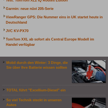
Test: TomTom XL2 IQ Routes Edition
Garmin: neue nüvi 205-Serie
ViewRanger GPS: Die Nummer eins in UK startet heute in
Deutschland
JVC KV-PX70
TomTom XXL ab sofort als Central Europe Modell im
Handel verfügbar
Mobil durch den Winter: 3 Dinge, die
Sie über Ihre Batterie wissen sollten
TOTAL führt "Excellium-Diesel" ein
So viel Technik steckt in unseren
Autos