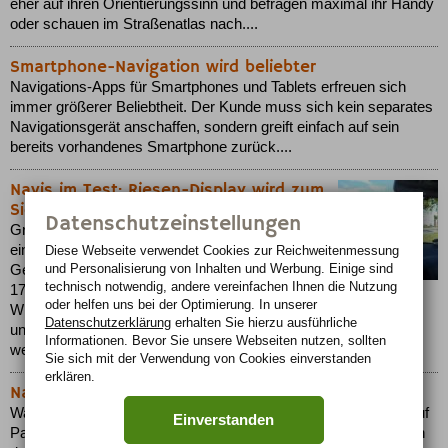
eher auf ihren Orientierungssinn und befragen maximal ihr Handy
oder schauen im Straßenatlas nach....
Smartphone-Navigation wird beliebter
Navigations-Apps für Smartphones und Tablets erfreuen sich
immer größerer Beliebtheit. Der Kunde muss sich kein separates
Navigationsgerät anschaffen, sondern greift einfach auf sein
bereits vorhandenes Smartphone zurück....
Navis im Test: Riesen-Display wird zum
Sicherheitsrisiko
Datenschutzeinstellungen
Große Bildschirme bei Navigationsgeräten sind
eine Gefahr für die Verkehrssicherheit. Ist ein
Diese Webseite verwendet Cookies zur Reichweiten­messung
und Personalisierung von Inhalten und Werbung. Einige sind
Gerät mit einer Bildschirmdiagonale von mehr als
technisch notwendig, andere vereinfachen Ihnen die Nutzung
17 Zentimetern ungünstig an der
oder helfen uns bei der Optimierung. In unserer
Windschutzscheibe angebracht, können Fußgänger, Motorrad-
Datenschutzerklärung
erhalten Sie hierzu ausführliche
und Fahrradfahrer vom Autolenker nicht rechtzeitig gesehen
Informationen. Bevor Sie unsere Webseiten nutzen, sollten
werden, sie verschwinden quasi hinter dem Bildschirm....
Sie sich mit der Verwendung von Cookies einverstanden
erklären.
Navigation für Radler und Wanderer
Wanderer und Fahrradfahrer hantieren meist noch mit Karten auf
Einverstanden
Papier. Spezielle Outdoor-Navis und Smartphone-Apps könnten