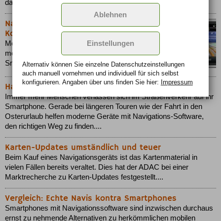
das ändern....
Ablehnen
Navigon select Telekom Edition:
Kostenlos für Android-Smartphones
Einstellungen
Mobile Navigation zum Nulltarif gibt es bei
mobilcom-debitel jetzt auch für alle Android-
Smartphones im Mobilfunknetz der Telekom....
Alternativ können Sie einzelne Datenschutz­ein­stellungen
auch manuell vor­nehmen und indivi­duell für sich selbst
konfigurieren. Angaben über uns finden Sie hier:
Impressum
Handy-Navigation boomt wie nie zuvor
Immer mehr Menschen verlassen sich im Straßenverkehr auf ihr
Smartphone. Gerade bei längeren Touren wie der Fahrt in den
Osterurlaub helfen moderne Geräte mit Navigations-Software,
den richtigen Weg zu finden....
Karten-Updates umständlich und teuer
Beim Kauf eines Navigationsgeräts ist das Kartenmaterial in
vielen Fällen bereits veraltet. Dies hat der ADAC bei einer
Marktrecherche zu Karten-Updates festgestellt....
Vergleich: Echte Navis kontra Smartphones
Smartphones mit Navigationssoftware sind inzwischen durchaus
ernst zu nehmende Alternativen zu herkömmlichen mobilen