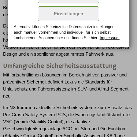
Bei einer Gesamtsystemleistung von 145 kW (197 PS) emittiert
Einstellungen
der hocheffiziente Hybridantrieb nur 116 g CO2 pro Kilometer.
Der NX 300h ist sowohl mit Frontantrieb als auch mit
Alternativ können Sie einzelne Datenschutz­ein­stellungen
auch manuell vor­nehmen und indivi­duell für sich selbst
elektrischem Allradantrieb E-FOUR erhältlich und kombiniert
konfigurieren. Angaben über uns finden Sie hier:
Impressum
hohen Fahrkomfort mit niedrigem Verbrauch. In der F SPORT
Version schließlich zeichnet sich der neue NX durch exklusives
Design und ein sportlicher abgestimmtes Fahrwerk aus.
Umfangreiche Sicherheitsausstattung
Mit fortschrittlichen Lösungen im Bereich aktiver, passiver und
präventiver Sicherheit definiert Lexus die Standards für
Unfallschutz und Fahrerassistenz im SUV- und Allrad-Segment
neu.
Im NX kommen aktuellste Sicherheitssysteme zum Einsatz: das
Pre-Crash Safety-System PCS, die Fahrzeugstabilitätskontrolle
VSC (Vehicle Stability Control), die adaptive
Geschwindigkeitsregelanlage ACC mit Stop-and-Go-Funktion
(Adaptive Cruise Control), der Spurhalte-Assistent LKA (Lane