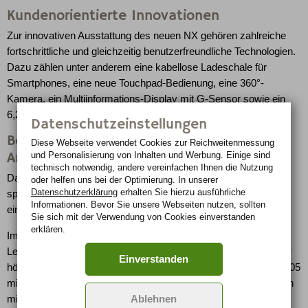
Kundenorientierte Innovationen
Zur innovativen Ausstattung des neuen NX gehören zahlreiche
fortschrittliche und gleichzeitig benutzerfreundliche Technologien.
Dazu zählen unter anderem eine kabellose Ladeschale für
Smartphones, eine neue Touchpad-Bedienung, eine 360°-
Kamera, ein Multiinformations-Display mit G-Sensor sowie ein
6,2 Zoll großes Head-Up-Display.
Datenschutzeinstellungen
Begeisternde Fahrdynamik und effizienter
Diese Webseite verwendet Cookies zur Reichweiten­messung
Antrieb
und Personalisierung von Inhalten und Werbung. Einige sind
technisch notwendig, andere vereinfachen Ihnen die Nutzung
Dank zahlreicher innovativer elektronischer Systeme und einer
oder helfen uns bei der Optimierung. In unserer
Datenschutzerklärung
erhalten Sie hierzu ausführliche
sportlichen Fahrwerksauslegung überzeugt der Lexus NX mit
Informationen. Bevor Sie unsere Webseiten nutzen, sollten
einem überaus dynamischen Fahrerlebnis.
Sie sich mit der Verwendung von Cookies einverstanden
erklären.
Im dem von Dieselantrieben dominierten SUV Segment hat
Lexus mit dem hochentwickelten Hybridantrieb bis heute immer
Einverstanden
höchste Ansprüche an Komfort und Laufkultur erfüllt - zuerst 2005
mit dem RX 400h, dann im Jahr 2009 mit dem RX 450h und nun
Ablehnen
mit dem neuen NX 300h.