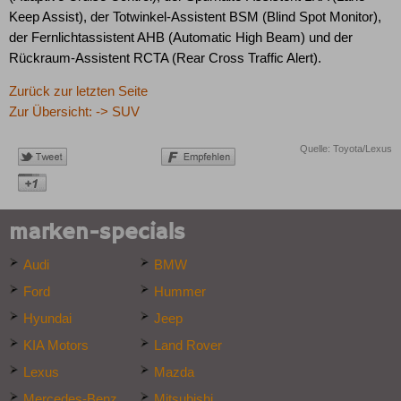
Keep Assist), der Totwinkel-Assistent BSM (Blind Spot Monitor),
der Fernlichtassistent AHB (Automatic High Beam) und der
Rückraum-Assistent RCTA (Rear Cross Traffic Alert).
Zurück zur letzten Seite
Zur Übersicht: -> SUV
Quelle: Toyota/Lexus
marken-specials
Audi
BMW
Ford
Hummer
Hyundai
Jeep
KIA Motors
Land Rover
Lexus
Mazda
Mercedes-Benz
Mitsubishi