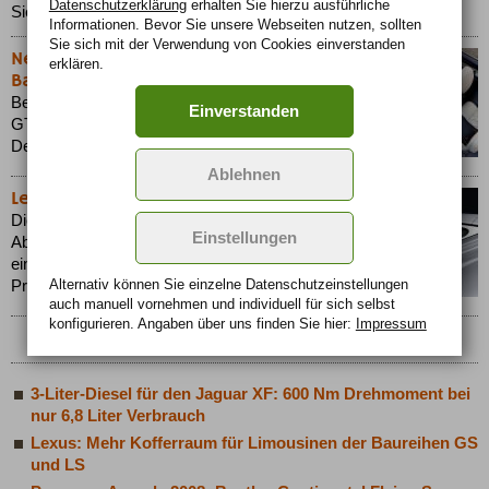
Datenschutzerklärung
erhalten Sie hierzu ausführliche
Sie sind häufig die auffälligsten Nebendarsteller in Filmen.
Informationen. Bevor Sie unsere Webseiten nutzen, sollten
Sie sich mit der Verwendung von Cookies einverstanden
Neue Series 51 Bentley Continental
erklären.
Baureihe
Bentley Motors stellte für die Continental GT und
Einverstanden
GTC Modelle der Marke eine neue aufregende
Designlinie vor.
Ablehnen
Lexus RX 450h Mit Seitenkamera
Die beeindruckend günstigen Verbrauchs- und
Einstellungen
Abgaswerte des neuen Lexus RX 450h sind nur
ein Argument für den innovativen Crossover im
Alternativ können Sie einzelne Datenschutz­ein­stellungen
Premium-Segment.
auch manuell vor­nehmen und indivi­duell für sich selbst
konfigurieren. Angaben über uns finden Sie hier:
Impressum
3-Liter-Diesel für den Jaguar XF: 600 Nm Drehmoment bei
nur 6,8 Liter Verbrauch
Lexus: Mehr Kofferraum für Limousinen der Baureihen GS
und LS