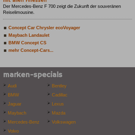
mit allen Finessen
Der Mercedes-Benz F 700 zeigt die Zukunft der souveränen
Reiselimousine.
Concept Car Chrysler ecoVoyager
Maybach Landaulet
BMW Concept CS
mehr Concept-Cars...
marken-specials
Audi
Bentley
BMW
Cadillac
Jaguar
Lexus
Maybach
Mazda
Mercedes-Benz
Volkswagen
Volvo