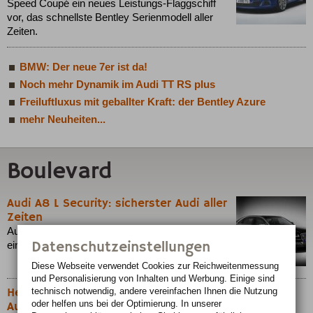
Speed Coupé ein neues Leistungs-Flaggschiff
vor, das schnellste Bentley Serienmodell aller
Zeiten.
BMW: Der neue 7er ist da!
Noch mehr Dynamik im Audi TT RS plus
Freiluftluxus mit geballter Kraft: der Bentley Azure
mehr Neuheiten...
Boulevard
Audi A8 L Security: sicherster Audi aller
Zeiten
Audi hat seine Sonderschutz-Limousine noch
Datenschutzeinstellungen
einmal weiterentwickelt.
Diese Webseite verwendet Cookies zur Reichweiten­messung
und Personalisierung von Inhalten und Werbung. Einige sind
Helden fahren Luxusautos – Filmlegenden und ihre
technisch notwendig, andere vereinfachen Ihnen die Nutzung
oder helfen uns bei der Optimierung. In unserer
Autos