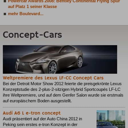
Powercar Awards 2008: Bentley Continental Flying Spur
auf Platz 1 seiner Klasse
mehr Boulevard...
Concept-Cars
Weltpremiere des Lexus LF-CC Concept Cars
Bei der Detroit Motor Show 2012 feierte die preisgekrönte Lexus
Konzeptstudie des 2-plus-2-sitzigen Hybrid Sportcoupés LF-LC
ihre Weltpremiere, und auf dem Genfer Salon wurde sie erstmals
auf europäischem Boden ausgestellt.
Audi A6 L e-tron concept
Audi präsentiert auf der Auto China 2012 in
Peking sein erstes e-tron Konzept in der