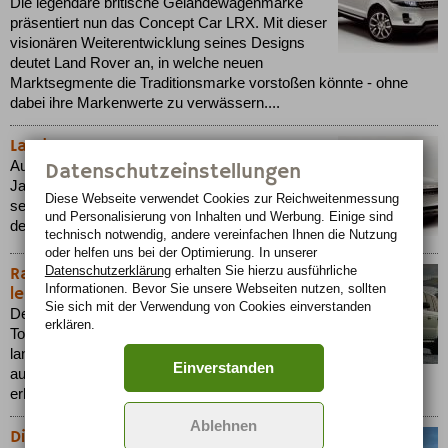
Die legendäre britische Geländewagenmarke
präsentiert nun das Concept Car LRX. Mit dieser
visionären Weiterentwicklung seines Designs
deutet Land Rover an, in welche neuen
Marktsegmente die Traditionsmarke vorstoßen könnte - ohne
dabei ihre Markenwerte zu verwässern....
Land Rover LRX Concept Car
Auf der kommenden Detroit Motor Show im
Datenschutzeinstellungen
Januar 2008 enthüllt Land Rover eine Vision
Diese Webseite verwendet Cookies zur Reichweiten­messung
seiner künftigen Modelle. mit der Weltpremiere
und Personalisierung von Inhalten und Werbung. Einige sind
des Concept Cars LRX....
technisch notwendig, andere vereinfachen Ihnen die Nutzung
oder helfen uns bei der Optimierung. In unserer
Datenschutzerklärung
erhalten Sie hierzu ausführliche
Range Rover Sport jetzt mit
Informationen. Bevor Sie unsere Webseiten nutzen, sollten
leistungsstarkem V8 Dieselmotor
Sie sich mit der Verwendung von Cookies einverstanden
Der Range Rover Sport – ein echter „Sports
erklären.
Tourer“ und das dynamischste Modell in der
langen Geschichte von Land Rover ist ab sofort
Einverstanden
auch mit einem leistungsstarken V8 Dieselmotor
erhältlich....
Ablehnen
Die Land Rover Experience Tour 2007