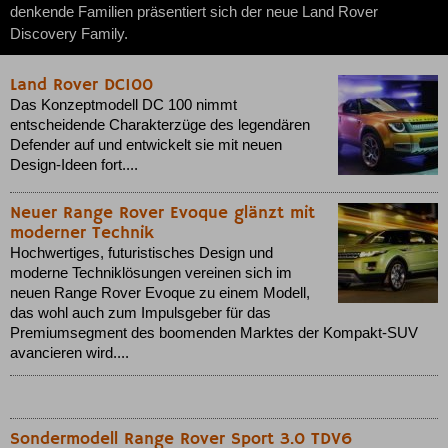
denkende Familien präsentiert sich der neue Land Rover
Discovery Family.
Land Rover DC100
Das Konzeptmodell DC 100 nimmt
entscheidende Charakterzüge des legendären
Defender auf und entwickelt sie mit neuen
Design-Ideen fort....
Neuer Range Rover Evoque glänzt mit
moderner Technik
Hochwertiges, futuristisches Design und
moderne Techniklösungen vereinen sich im
neuen Range Rover Evoque zu einem Modell,
das wohl auch zum Impulsgeber für das
Premiumsegment des boomenden Marktes der Kompakt-SUV
avancieren wird....
Sondermodell Range Rover Sport 3.0 TDV6