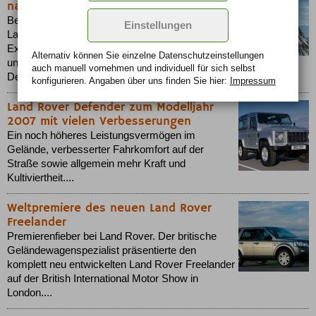
nach Argentinien kann beginnen
Bereits im sechsten Jahr in Folge organisiert
Einstellungen
Land Rover Deutschland die „Land Rover
Experience Tour“ . Jedes Jahr wird für das Off-
Alternativ können Sie einzelne Datenschutz­ein­stellungen
und On-Road Abenteuer eine neue spannende
auch manuell vor­nehmen und indivi­duell für sich selbst
Destination gewählt....
konfigurieren. Angaben über uns finden Sie hier:
Impressum
Land Rover Defender zum Modelljahr
2007 mit vielen Verbesserungen
Ein noch höheres Leistungsvermögen im
Gelände, verbesserter Fahrkomfort auf der
Straße sowie allgemein mehr Kraft und
Kultiviertheit....
Weltpremiere des neuen Land Rover
Freelander
Premierenfieber bei Land Rover. Der britische
Geländewagenspezialist präsentierte den
komplett neu entwickelten Land Rover Freelander
auf der British International Motor Show in
London....