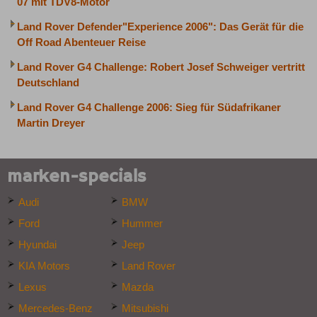
07 mit TDV8-Motor
Land Rover Defender"Experience 2006": Das Gerät für die
Off Road Abenteuer Reise
Land Rover G4 Challenge: Robert Josef Schweiger vertritt
Deutschland
Land Rover G4 Challenge 2006: Sieg für Südafrikaner
Martin Dreyer
marken-specials
Audi
BMW
Ford
Hummer
Hyundai
Jeep
KIA Motors
Land Rover
Lexus
Mazda
Mercedes-Benz
Mitsubishi