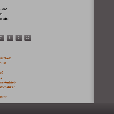
 – das
ge
e, aber
7
8
9
10
t
der Welt
2008
upé
se
ns-Antrieb
utomatiker
Motor