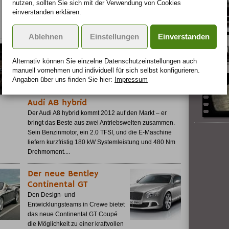
nutzen, sollten Sie sich mit der Verwendung von Cookies
etwas für sein Geld sehen. Er will verwöhnt und
einverstanden erklären.
umschmeichelt werden, sich wie ein König am Steuer
fühlen....
Ablehnen
Einstellungen
Einverstanden
Alternativ können Sie einzelne Datenschutz­ein­stellungen auch
manuell vor­nehmen und indivi­duell für sich selbst konfigurieren.
Angaben über uns finden Sie hier:
Impressum
Audi A8 hybrid
Der Audi A8 hybrid kommt 2012 auf den Markt – er
bringt das Beste aus zwei Antriebswelten zusammen.
Sein Benzinmotor, ein 2.0 TFSI, und die E-Maschine
liefern kurzfristig 180 kW Systemleistung und 480 Nm
Drehmoment....
Der neue Bentley
Continental GT
Den Design- und
Entwicklungsteams in Crewe bietet
das neue Continental GT Coupé
die Möglichkeit zu einer kraftvollen