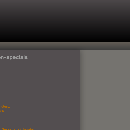
n-specials
s-Benz
gen
 Security: sicherster