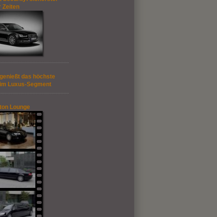
r Zeiten
genießt das höchste
 im Luxus-Segment
ton Lounge