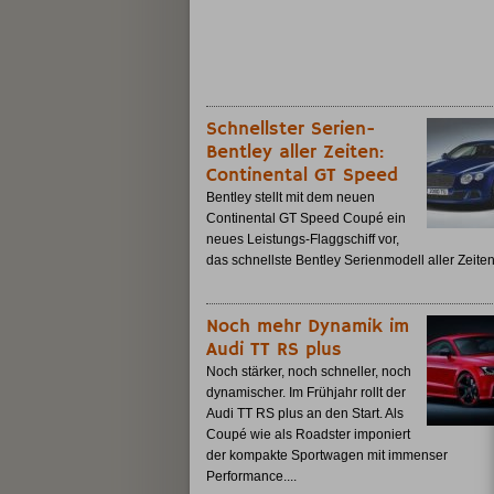
Schnellster Serien-
Bentley aller Zeiten:
Continental GT Speed
Bentley stellt mit dem neuen
Continental GT Speed Coupé ein
neues Leistungs-Flaggschiff vor,
das schnellste Bentley Serienmodell aller Zeiten.
Noch mehr Dynamik im
Audi TT RS plus
Noch stärker, noch schneller, noch
dynamischer. Im Frühjahr rollt der
Audi TT RS plus an den Start. Als
Coupé wie als Roadster imponiert
der kompakte Sportwagen mit immenser
Performance....