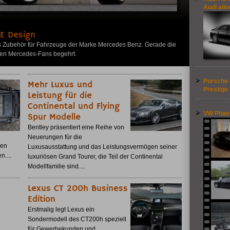
Audi alle
E Design
s Zubehör für Fahrzeuge der Marke Mercedes Benz. Gerade die
llen Mercedes-Fans begehrt.
Porsche 
Mehr Luxus und
Prestige
Leistung für die
Continental und Flying
VW Phae
Spur Modelle
Bentley präsentiert eine Reihe von
Neuerungen für die
den
Luxusausstattung und das Leistungsvermögen seiner
n....
luxuriösen Grand Tourer, die Teil der Continental
Modellfamilie sind....
Lexus CT 200h Business
Edition
Erstmalig legt Lexus ein
Sondermodell des CT200h speziell
für Gewerbekunden und