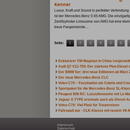
Kenner
Luxus, Kraft und Sound in perfekter Verbindung
ist der Mercedes-Benz S 65 AMG. Die einzigarti
Zwölfzylinder-Limousine von AMG hat eine klein
treue Fangemeinde....
Seite:
1
2
3
4
5
6
Exklusiver VW Magotan in China vorgestell
Audi Q7 V12-TDI: Der stärkste Pkw-Diesel 
Der BMW 5er: drei neue Editionen ab März 
Der neue Mercedes-Benz CLC
Volvo C70 – Faszination als Cabrio und Co
Sportpaket für die Mercedes-Benz SL-Klas
Peugeot 908 RC: Luxuslimousine mit Le-Ma
Jaguar X-TYPE erstmals auch als Diesel-A
Volvo C70: Viel Platz für Traumreisen
Fahrspaß pur - CLK-Klasse mit neuem V8-
Impressum
Datenschutz