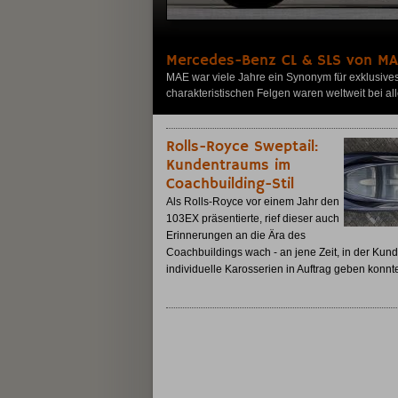
Mercedes-Benz CL & SLS von MA
MAE war viele Jahre ein Synonym für exklusive
charakteristischen Felgen waren weltweit bei a
Rolls-Royce Sweptail:
Kundentraums im
Coachbuilding-Stil
Als Rolls-Royce vor einem Jahr den
103EX präsentierte, rief dieser auch
Erinnerungen an die Ära des
Coachbuildings wach - an jene Zeit, in der Kun
individuelle Karosserien in Auftrag geben konnte