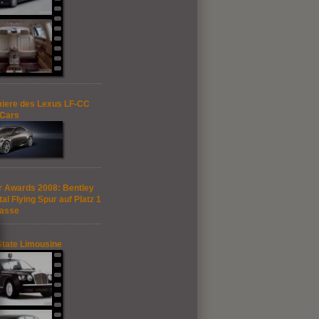
iere des Lexus LF-CC
 Cars
 Awards 2008: Bentley
al Flying Spur auf Platz 1
lasse
State Limousine