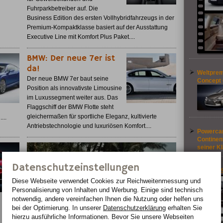
Fuhrparkbetreiber auf. Die
Business Edition des ersten Vollhybridfahrzeugs in der
Premium-Kompaktklasse basiert auf der Ausstattung
Executive Line mit Komfort Plus Paket....
BMW: Der neue 7er ist
da!
Weltprem
Der neue BMW 7er baut seine
Concept
Position als innovativste Limousine
im Luxussegment weiter aus. Das
Flaggschiff der BMW Flotte steht
gleichermaßen für sportliche Eleganz, kultivierte
...
Antriebstechnologie und luxuriösen Komfort....
Powercar
Continent
seiner K
Datenschutzeinstellungen
Bentley 
Diese Webseite verwendet Cookies zur Reichweiten­messung und
Personalisierung von Inhalten und Werbung. Einige sind technisch
Freiluftluxus mit geballter Kraft: der
notwendig, andere vereinfachen Ihnen die Nutzung oder helfen uns
bei der Optimierung. In unserer
Datenschutzerklärung
erhalten Sie
Bentley Azure
hierzu ausführliche Informationen. Bevor Sie unsere Webseiten
Wer horrende Summen für ein Auto ausgibt, will auch