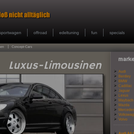
sportwagen
offroad
edeltuning
fun
specials
hen
Concept-Cars
marke
Luxus-Limousinen
Audi
Bentley
BMW
Cadillac
Jaguar
Lexus
Maybach
Mazda
Mercede
Volkswa
Volvo
Audi A8 L