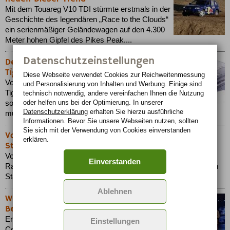
Mit dem Touareg V10 TDI stürmte erstmals in der
Geschichte des legendären „Race to the Clouds“
ein serienmäßiger Geländewagen auf den 4.300
Meter hohen Gipfel des Pikes Peak....
Datenschutzeinstellungen
Der kleine Bruder des Touareg heißt
Tiguan
Diese Webseite verwendet Cookies zur Reichweiten­messung
Volkswagen wird seinen neuen kompakten SUV
und Personalisierung von Inhalten und Werbung. Einige sind
Tiguan nennen. Nicht nur mit dem Wagen,
technisch notwendig, andere vereinfachen Ihnen die Nutzung
oder helfen uns bei der Optimierung. In unserer
sondern auch mit der Namensgebung wurde
Datenschutzerklärung
erhalten Sie hierzu ausführliche
mutig neues Terrain betreten....
Informationen. Bevor Sie unsere Webseiten nutzen, sollten
Sie sich mit der Verwendung von Cookies einverstanden
Volkswagen bei der Rallye Dakar 2007 erneut am
erklären.
Start
Volkswagen setzt sein Motorsport-Engagement im Marathon-
Einverstanden
Rallyesport fort und wird auch 2007 bei der Rallye Dakar an den
Start gehen....
Ablehnen
Weltpremiere des VW Concept A in
Berlin
Er ist das Kind einer neuen Zeit. Sein Name.
Einstellungen
Concept A. Ein Volkswagen mit Allradantrieb, ein