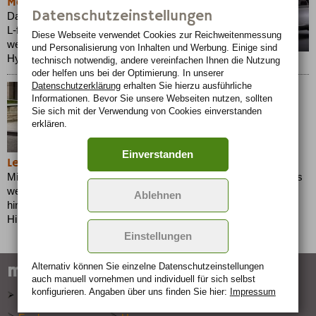
Modellathlet mit sauberer Weste
Datenschutzeinstellungen
Das Konzept-SUV schreibt die Formensprache
L-finesse fort und ist mit einem
Diese Webseite verwendet Cookies zur Reichweiten­messung
weiterentwickelten umweltverträglichen
und Personalisierung von Inhalten und Werbung. Einige sind
Hybridantrieb ausgerüstet....
technisch notwendig, andere vereinfachen Ihnen die Nutzung
oder helfen uns bei der Optimierung. In unserer
Datenschutzerklärung
erhalten Sie hierzu ausführliche
Informationen. Bevor Sie unsere Webseiten nutzen, sollten
Sie sich mit der Verwendung von Cookies einverstanden
erklären.
Einverstanden
Lexus RX als Alternative zur luxuriösen Limousine
Mit dem RX entwickelte Lexus ein Sports Utility Vehicle , das als
wegweisend im Segment der Premium-SUVs gilt - sowohl
Ablehnen
hinsichtlich seiner Variabilität und Funktionalität als auch im
Hinblick auf Verarbeitung und Ausstattung....
Einstellungen
marken-specials
Alternativ können Sie einzelne Datenschutz­ein­stellungen
auch manuell vor­nehmen und indivi­duell für sich selbst
konfigurieren. Angaben über uns finden Sie hier:
Impressum
Audi
BMW