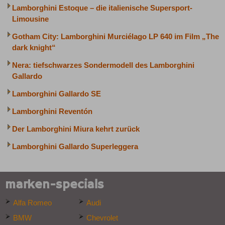
Lamborghini Estoque – die italienische Supersport-
Limousine
Gotham City: Lamborghini Murciélago LP 640 im Film „The
dark knight“
Nera: tiefschwarzes Sondermodell des Lamborghini
Gallardo
Lamborghini Gallardo SE
Lamborghini Reventón
Der Lamborghini Miura kehrt zurück
Lamborghini Gallardo Superleggera
marken-specials
Alfa Romeo
Audi
BMW
Chevrolet