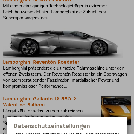
Mit einem einzigartigen Technologieträger in extremer
Leichtbauweise definiert Lamborghini die Zukunft des
Supersportwagens neu....
Lamborghini Reventón Roadster
Lamborghini präsentiert die ultimative Fahrmaschine unter den
offenen Zweisitzern. Der Reventón Roadster ist ein Sportwagen
von atemberaubender Faszination, martialischer Power und
kompromissloser Performance....
Lamborghini Gallardo LP 550-2
Valentino Balboni
Längst zählt er selbst zu den zahlreichen
Legenden der kompromisslosesten
Sportwagenmarke der Welt. Valentino Balboni,
Datenschutzeinstellungen
der grandiose Testfahrer mit persönlichem