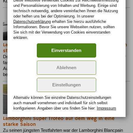
Diese Webseite verwendet Cookies zur Reichweiten­messung
Kultstatus....
und Personalisierung von Inhalten und Werbung. Einige sind
technisch notwendig, andere vereinfachen Ihnen die Nutzung
oder helfen uns bei der Optimierung. In unserer
Datenschutzerklärung
erhalten Sie hierzu ausführliche
Informationen. Bevor Sie unsere Webseiten nutzen, sollten
Sie sich mit der Verwendung von Cookies einverstanden
erklären.
Lamborghini Murciélago LP 670-4 SuperVeloce: noch
stärker, leichter und schneller
Einverstanden
Der Lamborghini Murciélago LP 670-4 SuperVeloce ist einer der
faszinierendsten Supersportwagen aller Zeiten. Jetzt ergänzt
Ablehnen
Automobili Lamborghini diese Baureihe durch ein neues,
besonders puristisches und noch extremeres Topmodell....
Einstellungen
Alternativ können Sie einzelne Datenschutz­ein­stellungen
auch manuell vor­nehmen und indivi­duell für sich selbst
konfigurieren. Angaben über uns finden Sie hier:
Impressum
Lamborghini Super Trofeo auf dem Weg in eine
starke Saison
Zu seinen jüngsten Testfahrten war der Lamborghini Blancpain