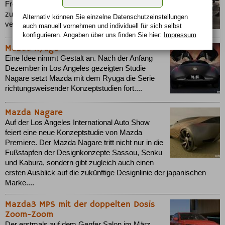
Freestyle-Türsystem machen den Mazda RX-8
zu einem Exot unter den Sportwagen. Spielerisch
Alternativ können Sie einzelne Datenschutz­ein­stellungen
vereint er einen großen Gegensatz in sich....
auch manuell vor­nehmen und indivi­duell für sich selbst
konfigurieren. Angaben über uns finden Sie hier:
Impressum
Mazda Ryuga
Eine Idee nimmt Gestalt an. Nach der Anfang
Dezember in Los Angeles gezeigten Studie
Nagare setzt Mazda mit dem Ryuga die Serie
richtungsweisender Konzeptstudien fort....
Mazda Nagare
Auf der Los Angeles International Auto Show
feiert eine neue Konzeptstudie von Mazda
Premiere. Der Mazda Nagare tritt nicht nur in die
Fußstapfen der Designkonzepte Sassou, Senku
und Kabura, sondern gibt zugleich auch einen
ersten Ausblick auf die zukünftige Designlinie der japanischen
Marke....
Mazda3 MPS mit der doppelten Dosis
Zoom-Zoom
Der erstmals auf dem Genfer Salon im März