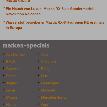
Mazda Kabura
Ein Hauch von Luxus: Mazda RX-8 als Sondermodell
Revolution Reloaded
Wasserstoffbetriebener Mazda RX-8 Hydrogen RE erstmals
in Europa
marken-specials
Alfa Romeo
Audi
BMW
Chevrolet
Corvette
Dodge
Ferrari
Ford
Jaguar
Lamborghini
Lexus
Maserati
Mazda
Mercedes-Benz
Nissan
Opel