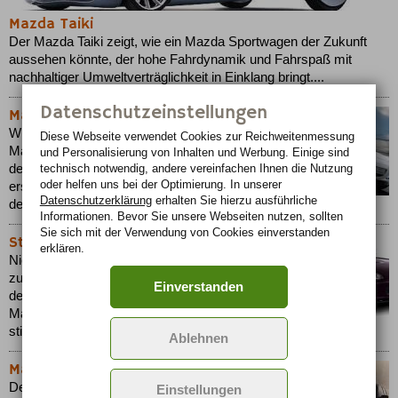
Mazda Taiki
Der Mazda Taiki zeigt, wie ein Mazda Sportwagen der Zukunft
aussehen könnte, der hohe Fahrdynamik und Fahrspaß mit
nachhaltiger Umweltverträglichkeit in Einklang bringt....
Datenschutzeinstellungen
Mazda RX-8 Jubiläums-Sondermodell
Wie schon beim MX-5 Roadster von 1989 sorgte
Diese Webseite verwendet Cookies zur Reichweiten­messung
Mazda auch mit dem 2003 vorgestellten RX-8 bei
und Personalisierung von Inhalten und Werbung. Einige sind
technisch notwendig, andere vereinfachen Ihnen die Nutzung
der Frage nach der Definition eines
oder helfen uns bei der Optimierung. In unserer
erschwinglichen Sportwagens für einen Wandel in
Datenschutzerklärung
erhalten Sie hierzu ausführliche
den Kundenerwartungen....
Informationen. Bevor Sie unsere Webseiten nutzen, sollten
Sie sich mit der Verwendung von Cookies einverstanden
Stilsicherer Mazda MX-5 Mithra
erklären.
Nicht nur etwas für Sonnenanbeter – Rechtzeitig
zum Frühlingsanfang und somit auch zum Start
Einverstanden
der Cabrio-Saison präsentiert sich das neue
Mazda MX-5 Sondermodell Mithra zeitlos und
stilsicher....
Ablehnen
Mazda RX-8 als Sondermodell Kuro
Der RENESIS Kreiskolbenmotor und das
Einstellungen