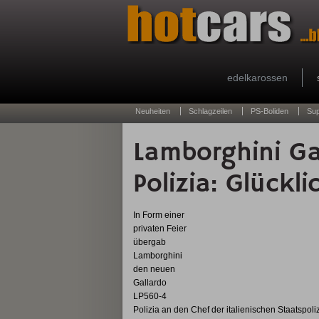
edelkarossen
Neuheiten
Schlagzeilen
PS-Boliden
Su
Lamborghini Ga
Polizia: Glückli
In Form einer
privaten Feier
übergab
Lamborghini
den neuen
Gallardo
LP560-4
Polizia an den Chef der italienischen Staatspoliz