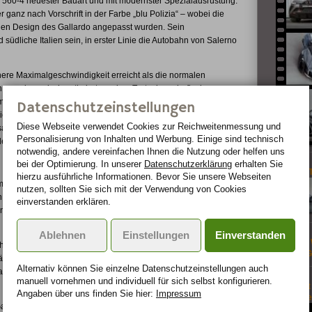
LP 560-4 neuester Bauart und mit modernster Spezialausrüstung.
t er ganz nach Vorschrift in der Farbe „blu Polizia“ – wobei die
hen Design des Gallardo angepasst wurden. Sein
südliche Italien sein, in erster Linie die Autobahn von Salerno
ere Maximalgeschwindigkeit erreicht als die normalen
h aerodynamisch optimiert werden. Trotz der sehr flachen
eingesetzte, blaue Leuchtdioden für nicht zu übersehende
Datenschutzeinstellungen
zeichen auf dem Dach von weiteren blauen LED-Signalen an Front,
Diese Webseite verwendet Cookies zur Reichweiten­messung und
mt vier Sirenen, integriert in Front und Heck des Gallardo,
Personalisierung von Inhalten und Werbung. Einige sind technisch
e.
notwendig, andere vereinfachen Ihnen die Nutzung oder helfen uns
 Echtzeit-Abfrage
bei der Optimierung. In unserer
Datenschutzerklärung
erhalten Sie
Lexus CT
hierzu ausführliche Informationen. Bevor Sie unsere Webseiten
 des Supersportwagens – sie wartet vor allem auf
nutzen, sollten Sie sich mit der Verwendung von Cookies
beweiskräftig dokumentiert. Im Mittelpunkt steht ein
einverstanden erklären.
nspiegel und einer Computer- und Aufzeichnungsanlage hinter
Ablehnen
Einstellungen
Einverstanden
Guiness 
hrer entdeckt haben, aktivieren sie dieses „Proof Video Data
Nissan G
ät den Standort sowie die Bewegungsrichtung und -
Alternativ können Sie einzelne Datenschutz­ein­stellungen auch
zu aus der Wegstrecke und der Zeit die Geschwindigkeit des
manuell vor­nehmen und indivi­duell für sich selbst konfigurieren.
Gumpert 
Angaben über uns finden Sie hier:
Impressum
schlappe
lardo Polizia seine Bilder in Echtzeit an die zuständige