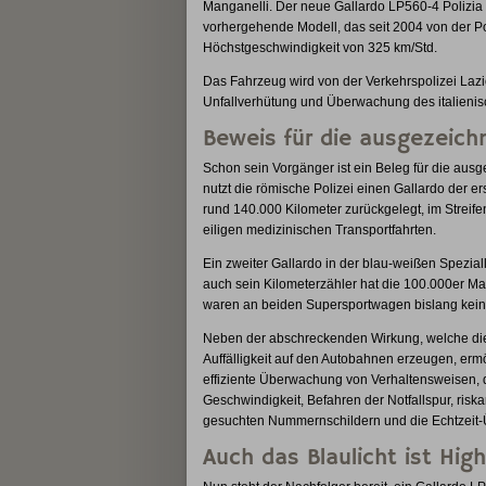
Manganelli. Der neue Gallardo LP560-4 Polizia 
vorhergehende Modell, das seit 2004 von der Pol
Höchstgeschwindigkeit von 325 km/Std.
Das Fahrzeug wird von der Verkehrspolizei Lazi
Unfallverhütung und Überwachung des italienis
Beweis für die ausgezeich
Schon sein Vorgänger ist ein Beleg für die ausg
nutzt die römische Polizei einen Gallardo der e
rund 140.000 Kilometer zurückgelegt, im Streife
eiligen medizinischen Transportfahrten.
Ein zweiter Gallardo in der blau-weißen Speziall
auch sein Kilometerzähler hat die 100.000er Ma
waren an beiden Supersportwagen bislang kein
Neben der abschreckenden Wirkung, welche die L
Auffälligkeit auf den Autobahnen erzeugen, erm
effiziente Überwachung von Verhaltensweisen, d
Geschwindigkeit, Befahren der Notfallspur, ris
gesuchten Nummernschildern und die Echtzeit-
Auch das Blaulicht ist Hig