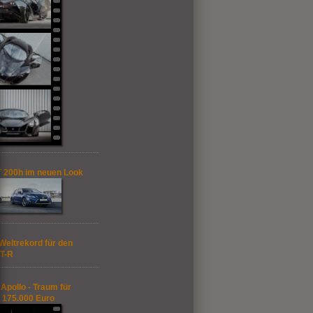
 200h im neuen Look
Weltrekord für den
T-R
Apollo - Traum für
 175.000 Euro