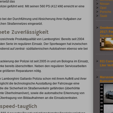
ersetzt das
Nissan
izei geführt wird. Mit seinen 560 PS (412 kW) erreicht er eine
Opel
Porsche
Saab
o bei der Durchführung und Absicherung ihrer Aufgaben zur
chen Straßennetzes eingesetzt.
Goodwood
nete Zuverlässigkeit
2017: Fo
Straßen
ezeichnete Produktqualität von Lamborghini: Bereits seit 2004
rsten Serie im regulären Einsatz. Der Sportwagen hat inzwischen
ndienst auf zentral- süditalienischen Autobahnen ebenso wie bei
ackierung der Polizei ist seit 2005 in und um Bologna im Einsatz,
911 Carre
Liter Ver
rke bereits überschritten. Neben den regulären Servicearbeiten
e größeren Reparaturen nötig.
Marussia
amborghini Gallardo Polizia schon mit ihrem Auftritt und ihrer
Batmobil
öglicht die technologische Ausstattung der Fahrzeuge eine
ie die Sicherheit im Straßenverkehr gefährden (überhöhte
kante Überholmanöver), sowie die automatische Erkennung von
Übertragung von Bildaufnahmen an die Einsatzzentralen.
hspeed-tauglich