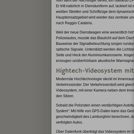
Nun steht der Nachfolger bereit, ein Gallardo 
Er tritt natürlich in Dienstuniform auf, lackiert is
weißen Streifen und Schriftzüge dem dynamisc
Haupteinsatzgebiet wird wieder das zentrale und 
nach Reggio Calabria.
Weil der neue Dienstwagen eine wesentlich höh
Polizeiautos, musste das Blaulicht auf dem Dac
Bauweise der Signalbeleuchtung sorgen rundum 
optische Signale. Unterstützt werden die Licht
Seite und Heck der Aluminiumkarosserie. Insgesa
erzeugen unüberhörbare akustische Warnsignal
Hightech-Videosystem mit
Modernste Hochtechnologie steckt im Innenraum
Verkehrssünder. Der Verkehrsverstoß wird gleich 
Videosystem, mit einer Kamera neben dem Inne
den Sitzen.
Sobald die Polizisten einen verdächtigen Autofa
System“: Mit Hilfe von GPS-Daten kann das Ger
geschwindigkeit des Lamborghini berechnen, da
verfolgten Autos.
Über Datenfunk überträgt das Videosystem im Gal