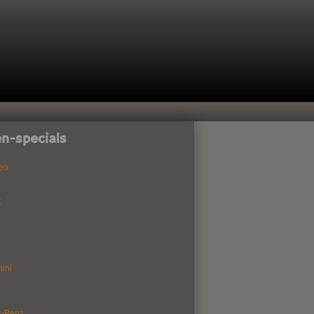
n-specials
eo
t
ini
s-Benz