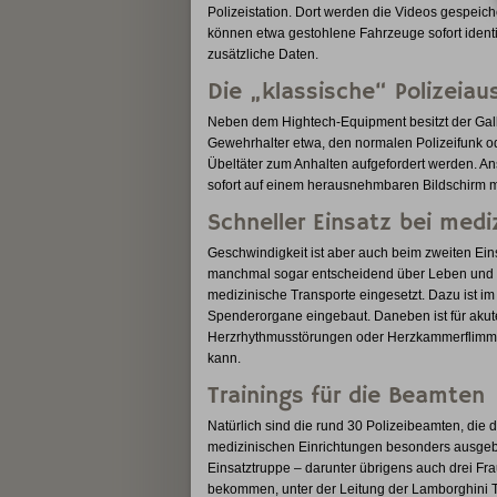
Polizeistation. Dort werden die Videos gespeic
können etwa gestohlene Fahrzeuge sofort identif
zusätzliche Daten.
Die „klassische“ Polizeiau
Neben dem Hightech-Equipment besitzt der Galla
Gewehrhalter etwa, den normalen Polizeifunk oder 
Übeltäter zum Anhalten aufgefordert werden. 
sofort auf einem herausnehmbaren Bildschirm m
Schneller Einsatz bei medi
Geschwindigkeit ist aber auch beim zweiten Eins
manchmal sogar entscheidend über Leben und T
medizinische Transporte eingesetzt. Dazu ist i
Spenderorgane eingebaut. Daneben ist für akute No
Herzrhythmusstörungen oder Herzkammerflimmer
kann.
Trainings für die Beamten
Natürlich sind die rund 30 Polizeibeamten, die 
medizinischen Einrichtungen besonders ausgebil
Einsatztruppe – darunter übrigens auch drei Fr
bekommen, unter der Leitung der Lamborghini Te