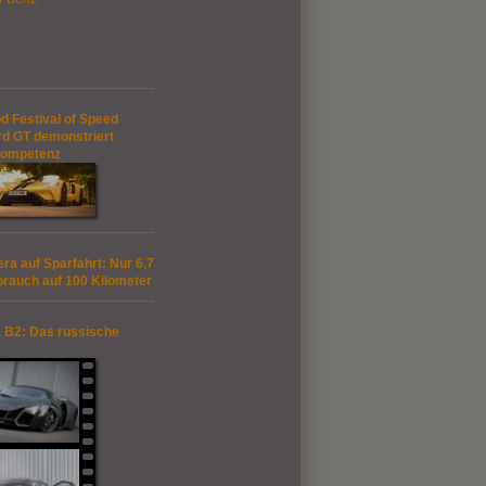
 Festival of Speed
rd GT demonstriert
kompetenz
ra auf Sparfahrt: Nur 6,7
brauch auf 100 Kilometer
 B2: Das russische