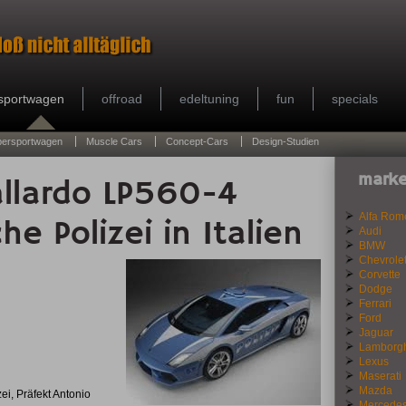
sportwagen
offroad
edeltuning
fun
specials
persportwagen
Muscle Cars
Concept-Cars
Design-Studien
marke
llardo LP560-4
Alfa Rom
che Polizei in Italien
Audi
BMW
Chevrole
Corvette
Dodge
Ferrari
Ford
Jaguar
Lamborgh
Lexus
Maserati
Mazda
ei, Präfekt Antonio
Mercede