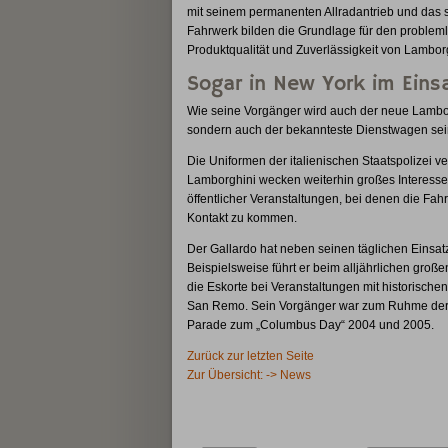
mit seinem permanenten Allradantrieb und das 
Fahrwerk bilden die Grundlage für den problem
Produktqualität und Zuverlässigkeit von Lamborgh
Sogar in New York im Eins
Wie seine Vorgänger wird auch der neue Lamborg
sondern auch der bekannteste Dienstwagen sein 
Die Uniformen der italienischen Staatspolizei v
Lamborghini wecken weiterhin großes Interesse 
öffentlicher Veranstaltungen, bei denen die F
Kontakt zu kommen.
Der Gallardo hat neben seinen täglichen Einsatz
Beispielsweise führt er beim alljährlichen großen
die Eskorte bei Veranstaltungen mit historische
San Remo. Sein Vorgänger war zum Ruhme der it
Parade zum „Columbus Day“ 2004 und 2005.
Zurück zur letzten Seite
Zur Übersicht: -> News