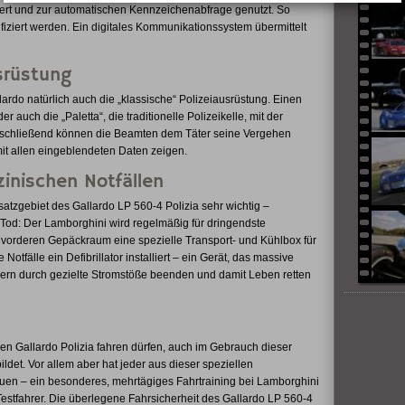
hert und zur automatischen Kennzeichenabfrage genutzt. So
iziert werden. Ein digitales Kommunikationssystem übermittelt
srüstung
rdo natürlich auch die „klassische“ Polizeiausrüstung. Einen
auch die „Paletta“, die traditionelle Polizeikelle, mit der
Anschließend können die Beamten dem Täter seine Vergehen
it allen eingeblendeten Daten zeigen.
zinischen Notfällen
atzgebiet des Gallardo LP 560-4 Polizia sehr wichtig –
od: Der Lamborghini wird regelmäßig für dringendste
m vorderen Gepäckraum eine spezielle Transport- und Kühlbox für
tfälle ein Defibrillator installiert – ein Gerät, das massive
n durch gezielte Stromstöße beenden und damit Leben retten
den Gallardo Polizia fahren dürfen, auch im Gebrauch dieser
det. Vor allem aber hat jeder aus dieser speziellen
auen – ein besonderes, mehrtägiges Fahrtraining bei Lamborghini
stfahrer. Die überlegene Fahrsicherheit des Gallardo LP 560-4