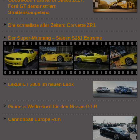
Goodwood Festival of Speed 2017:
Ford GT demonstriert
Straßenkompetenz
Die schnellste aller Zeiten: Corvette ZR1
Der Super-Mustang – Saleen S281 Extreme
Lexus CT 200h im neuen Look
Guiness Weltrekord für den Nissan GT-R
Cannonball Europe Run