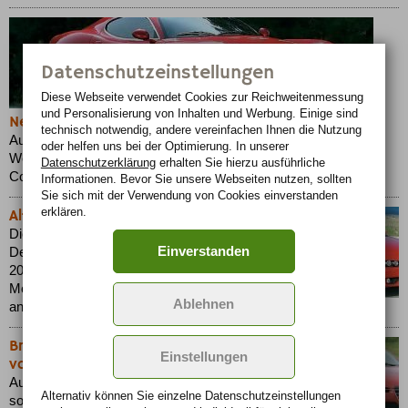
Datenschutzeinstellungen
Diese Webseite verwendet Cookies zur Reichweiten­messung
und Personalisierung von Inhalten und Werbung. Einige sind
Neuer Alfa 8C Competizione mit 450 PS in Paris
technisch notwendig, andere vereinfachen Ihnen die Nutzung
Auf der Mondial de l`Automobile präsentiert Alfa Romeo in einer
oder helfen uns bei der Optimierung. In unserer
Weltpremiere erstmals die Serienversion des Alfa 8C
Datenschutzerklärung
erhalten Sie hierzu ausführliche
Competizione....
Informationen. Bevor Sie unsere Webseiten nutzen, sollten
Sie sich mit der Verwendung von Cookies einverstanden
erklären.
Alfa Spider ab Juli 2006 zu haben
Die Preise für den neuen Alfa Spider stehen fest.
Einverstanden
Der zweisitzige Sportwagen wird ab dem 1. Juli
2006 in zwei Ausstattungs- und zwei
Motorversionen zu Preisen ab 33.400 Euro
Ablehnen
angeboten....
Brera: Avantgardistisches Sportcoupé
Einstellungen
von Alfa Romeo
Ausgerüstet mit einem hochmodernen Fahrwerk
Alternativ können Sie einzelne Datenschutz­ein­stellungen
sowie kraftvollen Vier-, Fünf- und Sechszylindern,