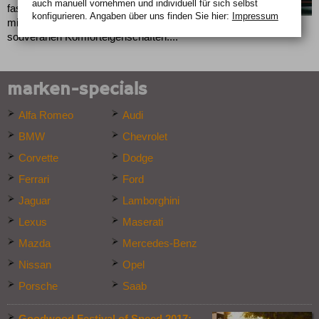
auch manuell vor­nehmen und indivi­duell für sich selbst
fasziniert der bis zu 240 km/h schnelle Alfa Brera
konfigurieren. Angaben über uns finden Sie hier:
Impressum
mit außergewöhnlichem Handling- und
souveränen Komforteigenschaften....
marken-specials
Alfa Romeo
Audi
BMW
Chevrolet
Corvette
Dodge
Ferrari
Ford
Jaguar
Lamborghini
Lexus
Maserati
Mazda
Mercedes-Benz
Nissan
Opel
Porsche
Saab