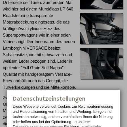
Unterseite der Türen. Zum ersten Mal
wird hier bei einem Murciélago LP 640
Roadster eine transparente
Motorabdeckung eingesetzt, die das
kräftige Zwölfzylinder-Herz des
Supersportwagens wie in einer edlen
Vitrine zeigt. Der Innenraum des neuen
Lamborghini VERSACE besitzt
Schalensitze, die mit schwarzem und
weißem Leder bezogen sind. Leder in
opulenter "Full Grain Soft Nappa”-
Qualität mit handgeprägtem Versace-
Fries umhüllt auch das Cockpit, die
Türverkleidungen und die Mittelkonsole.
Datenschutzeinstellungen
Zwei "Gianni Versace Couture”-Labels in Leder zieren die
Oberseiten der Türverkleidung, ein Metallschild auf der
Diese Webseite verwendet Cookies zur Reichweiten­messung
Mittelkonsole erinnert an die exzellente Zusammenarbeit
und Personalisierung von Inhalten und Werbung. Einige sind
technisch notwendig, andere vereinfachen Ihnen die Nutzung
zwischen Maison Versace und Automobili Lamborghini bei
oder helfen uns bei der Optimierung. In unserer
diesem unvergleichlichen Automobil.
Datenschutzerklärung
erhalten Sie hierzu ausführliche