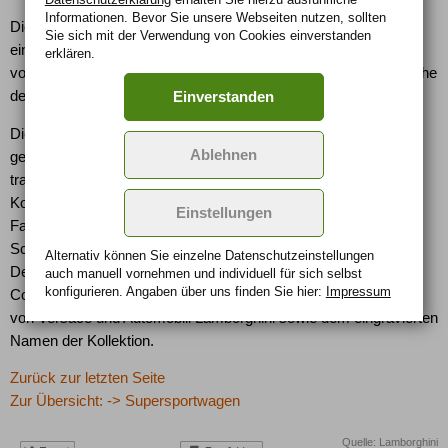
Informationen. Bevor Sie unsere Webseiten nutzen, sollten
Die Collection LP 640 ist eine neue Accessoire-Linie im
Sie sich mit der Verwendung von Cookies einverstanden
einzigartigen Stil des Hauses Versace. Das Design ist inspiriert
erklären.
von der kraftvollen und zugleich minimalistischen Formensprache
der Motorabdeckung des Murciélago.
Einverstanden
Die Kollektion wird hergestellt aus mattschwarzem Kalbsleder,
Ablehnen
genäht und eingefasst à la française und konsequent nach den
traditionellen Methoden von Hand angefertigt. Dazu gehören
Koffer, Trolley, Kleidersack, Sporttasche, Dokumentenmappe,
Einstellungen
Fahrer-Handschuhe, Fahrer-Schuhe, Gürtel, Brieftasche,
Schlüsselring, Beauty-Case und eine exklusiv designte Jeans.
Alternativ können Sie einzelne Datenschutz­ein­stellungen
Den letzten Schliff bekommt die exklusive Erscheinung der
auch manuell vor­nehmen und indivi­duell für sich selbst
konfigurieren. Angaben über uns finden Sie hier:
Impressum
Collection LP 640 durch Schilder aus Palladium mit den Logos
von Versace und Automobili Lamborghini sowie dem eingravierten
Namen der Kollektion.
Zurück zur letzten Seite
Zur Übersicht: -> Supersportwagen
Quelle: Lamborghini