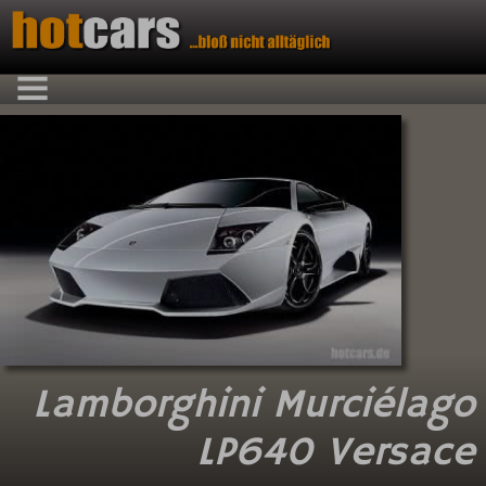
Lamborghini Murciélago
LP640 Versace