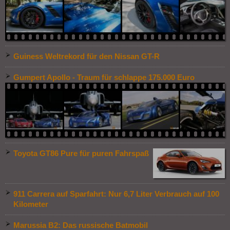
Guiness Weltrekord für den Nissan GT-R
Gumpert Apollo - Traum für schlappe 175.000 Euro
Toyota GT86 Pure für puren Fahrspaß
911 Carrera auf Sparfahrt: Nur 6,7 Liter Verbrauch auf 100
Kilometer
Marussia B2: Das russische Batmobil