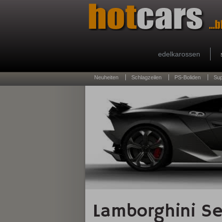
edelkarossen
Neuheiten
Schlagzeilen
PS-Boliden
Su
Lamborghini Se