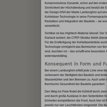
Kompromisslose Dynamik, schon auf den ersten 
Sinnlichkeit der Höchstleistung und besitzt die 
die Design-DNA der Marke Lamborghini auf eine 
Kohlefaser-Technologie in seine Formensprache
Reduktion und Integration der Bauteile – sie w
verwirklicht.
Sichtbar ist das Hightech-Material überall: Der
Klarlack lackiert, die CFRP-Struktur bleibt über
Für die Endfertigung der Kohlefaserterteile wurd
Technologie ermöglicht das Beimischen von feinen
sind, leuchten rot – das schafft eine besonder
widerstandsfähig.
Konsequent in Form und F
Bei einem Lamborghini erfüllt jede Linie eine k
verbessern die Steifigkeit des Bauteils und lenk
Wasserkühler und den Bremsen zu. Auch unter h
thermische Gesundheit der Bauteile garantiert.
Den Weg ins Freie findet die Kühlluft durch zwe
und durch große Auslässe in den Seitenteilen hi
Einheiten komplettieren die Front. Auch hier 
jeweils nur vier Leuchtdioden eingesetzt. Die fla