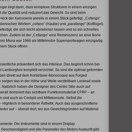
gie liegt darin, dass komplexe Strukturen in einem einzigen
t die Qualität und reduziert das Gewicht. So sind beim
eck der Karosserie jeweils in einem Stück gefertigt. „Cofango“
alienischen Wörtern „cofano“ (Haube) und „parafango“ (Kotflügel).
efestigt, die sich leicht abnehmen lassen und so ein schnelles
en. Zudem ist der „Cofango“ eine Reminiszenz an eine Ikone
ni Miura war 1966 als Mittelmotor-Supersportwagen einzigartig
nem Stück öffnen.
ntliche präsentiert sich das Interieur. Das beginnt schon bei
t Lamborghini komplett verzichtet. So sind die optimal geformten
ssen direkt auf dem Kohlefaser-Monocoque aus Forged
ie sorgen das in der Höhe und Weite verstellbare Lenkrad sowie
e. Natürlich haben die Designer des Centro Stile auch auf
berall dominiert das sichtbare Funktionsmaterial CFRP – an
und auch an Cockpit und Mittekonsole. Selbst die
 – Hightech in besonderer Ästhetik. Auch das ausgeschnittene
eder auf – überall dort, wo aus Gewichtsgründen auf Material
lemente: Die Instrumente sind in einem Display
Geschwindigkeit und alle Parameter des Motors Auskunft gibt.