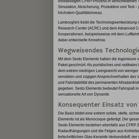
vollständigen CFRP-Prozess in verschiedenen T
Simulation, Absicherung, Produktion und Test –
höchstem Qualitätsniveau.
Lamborghini treibt die Technologieentwicklun
Research Center (ACRC) und dem Advanced Com
Kooperationen, beispielsweise mit dem Luftfahr
dabei entwickelte Knowhow.
Wegweisendes Technologi
Mit dem Sesto Elemento haben die Ingenieure 
Paket geschnürt: Als puristisches und radikales
dem extrem niedrigen Leergewicht von weniger
sensiblen und zügigen Ansprechverhalten des 
und Fahrstabilität des permanenten Allradantr
gegeben. Sesto Elemento bedeutet Fahrspaß in e
sensationelle Art von Dynamik.
Konsequenter Einsatz von 
Die Basis bildet eine extrem solide, steife, sich
Elemento ist als Monocoque gefertigt. Der ges
Sesto Elemento bestehen ebenfalls aus CFRP. 
Radaufhängungen und die Felgen aus Kohlefaser
fortschrittlichen Glas-Keramik-Verbundstoff, de