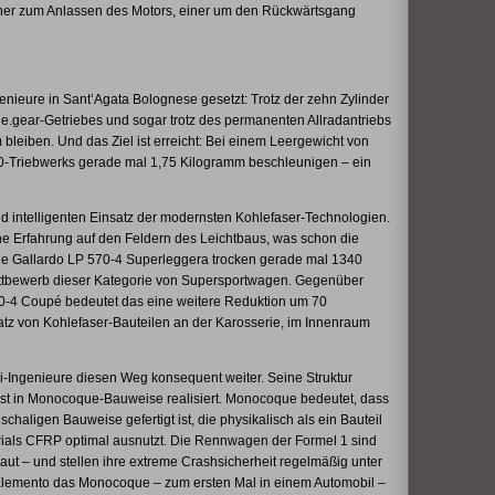
Einer zum Anlassen des Motors, einer um den Rückwärtsgang
genieure in Sant’Agata Bolognese gesetzt: Trotz der zehn Zylinder
 e.gear-Getriebes und sogar trotz des permanenten Allradantriebs
bleiben. Und das Ziel ist erreicht: Bei einem Leergewicht von
-Triebwerks gerade mal 1,75 Kilogramm beschleunigen – ein
 intelligenten Einsatz der modernsten Kohlefaser-Technologien.
he Erfahrung auf den Feldern des Leichtbaus, was schon die
lle Gallardo LP 570-4 Superleggera trocken gerade mal 1340
ttbewerb dieser Kategorie von Supersportwagen. Gegenüber
560-4 Coupé bedeutet das eine weitere Reduktion um 70
tz von Kohlefaser-Bauteilen an der Karosserie, im Innenraum
-Ingenieure diesen Weg konsequent weiter. Seine Struktur
ist in Monocoque-Bauweise realisiert. Monocoque bedeutet, dass
chaligen Bauweise gefertigt ist, die physikalisch als ein Bauteil
terials CFRP optimal ausnutzt. Die Rennwagen der Formel 1 sind
t – und stellen ihre extreme Crashsicherheit regelmäßig unter
 Elemento das Monocoque – zum ersten Mal in einem Automobil –