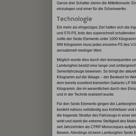
Ganze drei Schalter zieren die Mittelkonsole: 
einzulegen und einer für die Scheinwerfer.
Technologie
Ein mehr als ehrgeiziges Ziel hatten sich die In
und 570 PS, trotz des superschnell schaltenden
sollte der Sesto Elemento unter 1000 Kilogramm 
999 Kilogramm muss jedes einzelne PS des V10
sensationell niedriger Wert.
Möglich wurde dies durch den konsequenten und
Lamborghini besitzt eine lange und umfangreic
Serienfahrzeuge beweisen. So bringt der aktue
Kilogramm auf die Waage – der Bestwert im We
dem bereits exzellent trainierten Gallardo LP 
Kilogramm, die im wesentlichen durch den Einsa
und in der Technik realisiert wurde.
Für den Sesto Elemento gingen die Lamborghini
besteht nahezu vollständig aus Kohlefaser und 
die tragende Struktur des Fahrzeugs in einer eins
wirkt und damit die extreme Steifigkeit des Ma
seit Jahrzehnten als CFRP-Monocoques aufgebau
Beweis. Allerdings ist beim Lamborghini Sesto