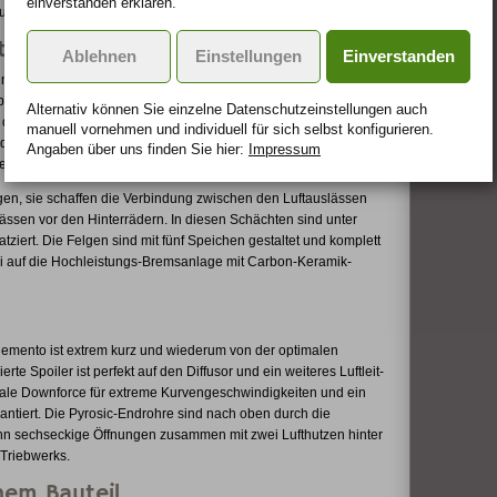
einverstanden erklären.
ufteinlässe sind markant ausgeformt.
nten
Ablehnen
Einstellungen
Einverstanden
n scharfer Keil, das Kraftzentrum des Autos liegt unverkennbar
 beginnt am vorderen Radhaus, steigt entlang der Türen nach
Alternativ können Sie einzelne Datenschutz­ein­stellungen auch
r dem Hinterrad. Das Dreieck taucht als Designmotiv – etwa um
manuell vor­nehmen und indivi­duell für sich selbst konfigurieren.
n den exakten Lichtkanten im CFRP-Kleid des Sesto Elemento. So
Angaben über uns finden Sie hier:
Impressum
der Fronthaube ihre Fortsetzung in Linien auf dem Dach.
gen, sie schaffen die Verbindung zwischen den Luftauslässen
ässen vor den Hinterrädern. In diesen Schächten sind unter
tziert. Die Felgen sind mit fünf Speichen gestaltet und komplett
rei auf die Hochleistungs-Bremsanlage mit Carbon-Keramik-
emento ist extrem kurz und wiederum von der optimalen
e Spoiler ist perfekt auf den Diffusor und ein weiteres Luftleit-
male Downforce für extreme Kurvengeschwindigkeiten und ein
ntiert. Die Pyrosic-Endrohre sind nach oben durch die
hn sechseckige Öffnungen zusammen mit zwei Lufthutzen hinter
Triebwerks.
nem Bauteil