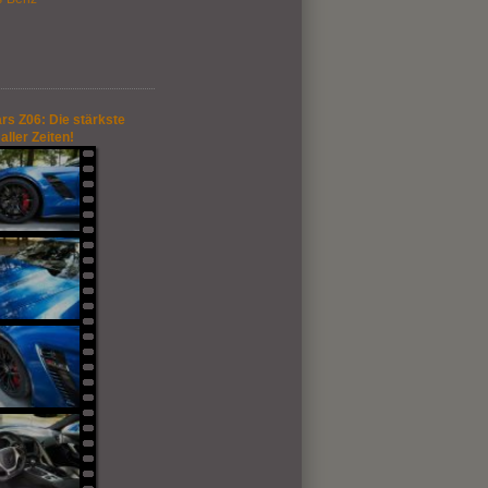
rs Z06: Die stärkste
aller Zeiten!