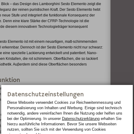
Blick – das Design des Lamborghini Sesto Elemento zeigt die
Eleganz der reinen puristischen Kraft. Der Sesto Elemento hebt
neue Stufe und integriert die funktionale Konsequenz der
. Denn eine klare Stärke der CFRP-Technologie ist die
urde diesem innovativen Technologieträger konsequent
 Sesto Elemento ist mit einem neuartigen, matt-schimmernden
all erkennbar. Dennoch ist der Sesto Elemento nicht nur schwarz:
e eine spezielle Lackierung entwickelt und patentiert. Nano-
 Kristallen, die rot schimmern. Oberflächen, die so lackiert
e Ästhetik. Auβerdem sind diese Oberflächen besonders
unktion
lare Funktion: Die beiden senkrechten Stege in der Front etwa
Datenschutzeinstellungen
en die Kühlluft gezielt dem dahinter liegenden Motor-
ärtesten Bedingungen auf einer Rennstrecke bleibt damit die
Diese Webseite verwendet Cookies zur Reichweiten­messung und
Personalisierung von Inhalten und Werbung. Einige sind technisch
notwendig, andere vereinfachen Ihnen die Nutzung oder helfen uns
i dreieckige Öffnungen in der Haube unterhalb der Frontscheibe
bei der Optimierung. In unserer
Datenschutzerklärung
erhalten Sie
nter den Vorderrädern. Scharf geschnittene Scheinwerfer-
hierzu ausführliche Informationen. Bevor Sie unsere Webseiten
ist Reduktion das Thema: Neben den Bi-Xenon-Lampen werden
nutzen, sollten Sie sich mit der Verwendung von Cookies
che Front wirkt sehr dominant, der Frontspoiler, teilweise