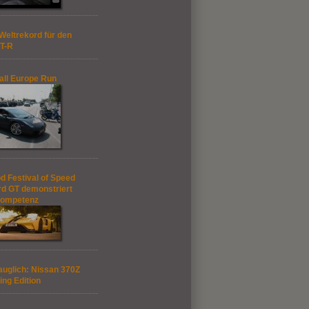
Weltrekord für den
T-R
ll Europe Run
 Festival of Speed
rd GT demonstriert
kompetenz
auglich: Nissan 370Z
ing Edition