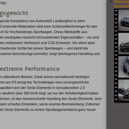
Marussia
FRP.
Batmobil
ngsgewicht
gende Kompetenz von Automobili Lamborghini in allen
Composite-Materialien sind eine Schlüsseltechnologie für den
ch für Hochleistungs-Sportwagen. Diese Werkstoffe aus
den niedrigstes Gewicht mit exzellenten Eigenschaften – sie sind
utos verbessern Verbrauch und CO2-Emission. Vor allem aber
tscheidende Größe bei einem Sportwagen – und damit die
weise beschleunigt schneller, zeigt überlegenes Handling und
 extreme Performance
n ultimativen Beweis: Dank seines sensationell niedrigen
m pro PS bringt der Technikträger eine unvergleichliche
ultiert sich der Sesto Elemento in sensationellen 2,5
eutlich über 300 km/h liegt, sei nur der Vollständigkeit halber
können, ist das messerscharfe Handling des Sesto Elemento, sind
sein scharfes Einlenken, seine enorme Bremsleistung. Extremer
h im Sesto Elemento zu einem Sportwagenerlebnis ganz neuer