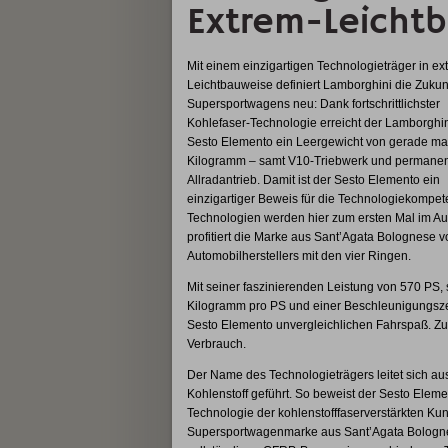
Extrem-Leichtb
Mit einem einzigartigen Technologieträger in ex
Leichtbauweise definiert Lamborghini die Zukun
Supersportwagens neu: Dank fortschrittlichster
Kohlefaser-Technologie erreicht der Lamborghin
Sesto Elemento ein Leergewicht von gerade ma
Kilogramm – samt V10-Triebwerk und permane
Allradantrieb. Damit ist der Sesto Elemento ein
einzigartiger Beweis für die Technologiekompet
Technologien werden hier zum ersten Mal im Aut
profitiert die Marke aus Sant’Agata Bolognese
Automobilherstellers mit den vier Ringen.
Mit seiner faszinierenden Leistung von 570 PS,
Kilogramm pro PS und einer Beschleunigungszei
Sesto Elemento unvergleichlichen Fahrspaß. Zu
Verbrauch.
Der Name des Technologieträgers leitet sich au
Kohlenstoff geführt. So beweist der Sesto Elem
Technologie der kohlenstofffaserverstärkten Kuns
Supersportwagenmarke aus Sant’Agata Bolognese 