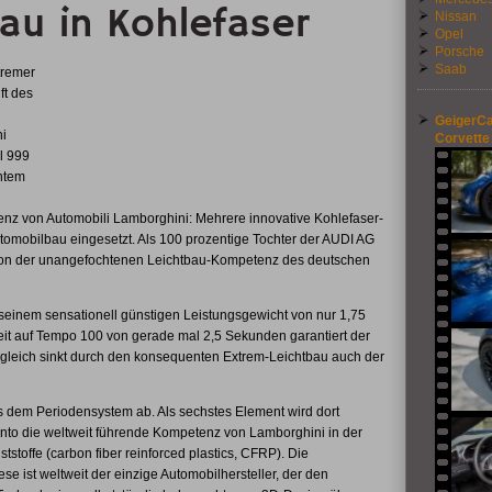
au in Kohlefaser
Nissan
Opel
Porsche
Saab
tremer
ft des
GeigerCa
i
Corvette 
l 999
ntem
enz von Automobili Lamborghini: Mehrere innovative Kohlefaser-
omobilbau eingesetzt. Als 100 prozentige Tochter der AUDI AG
 von der unangefochtenen Leichtbau-Kompetenz des deutschen
 seinem sensationell günstigen Leistungsgewicht von nur 1,75
t auf Tempo 100 von gerade mal 2,5 Sekunden garantiert der
gleich sinkt durch den konsequenten Extrem-Leichtbau auch der
s dem Periodensystem ab. Als sechstes Element wird dort
ento die weltweit führende Kompetenz von Lamborghini in der
tstoffe (carbon fiber reinforced plastics, CFRP). Die
ist weltweit der einzige Automobilhersteller, der den