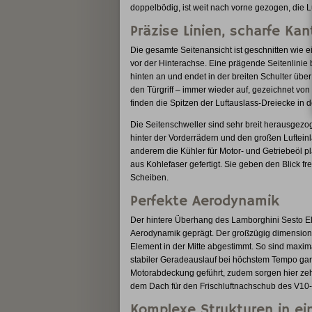
doppelbödig, ist weit nach vorne gezogen, die L
Präzise Linien, scharfe Ka
Die gesamte Seitenansicht ist geschnitten wie ei
vor der Hinterachse. Eine prägende Seitenlinie
hinten an und endet in der breiten Schulter übe
den Türgriff – immer wieder auf, gezeichnet vo
finden die Spitzen der Luftauslass-Dreiecke in 
Die Seitenschweller sind sehr breit herausgezo
hinter der Vorderrädern und den großen Lufteinl
anderem die Kühler für Motor- und Getriebeöl pla
aus Kohlefaser gefertigt. Sie geben den Blick f
Scheiben.
Perfekte Aerodynamik
Der hintere Überhang des Lamborghini Sesto El
Aerodynamik geprägt. Der großzügig dimensioniert
Element in der Mitte abgestimmt. So sind maxi
stabiler Geradeauslauf bei höchstem Tempo gara
Motorabdeckung geführt, zudem sorgen hier ze
dem Dach für den Frischluftnachschub des V10-
Komplexe Strukturen in ei