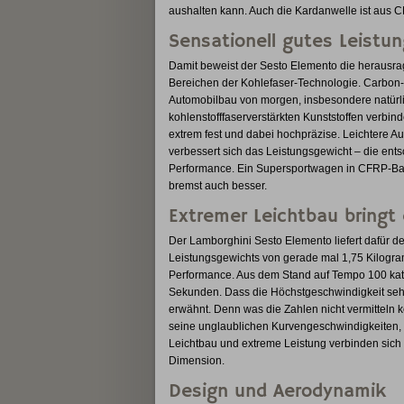
aushalten kann. Auch die Kardanwelle ist aus C
Sensationell gutes Leistu
Damit beweist der Sesto Elemento die herausra
Bereichen der Kohlefaser-Technologie. Carbon-
Automobilbau von morgen, insbesondere natürli
kohlenstofffaserverstärkten Kunststoffen verbin
extrem fest und dabei hochpräzise. Leichtere A
verbessert sich das Leistungsgewicht – die en
Performance. Ein Supersportwagen in CFRP-Bau
bremst auch besser.
Extremer Leichtbau bringt
Der Lamborghini Sesto Elemento liefert dafür de
Leistungsgewichts von gerade mal 1,75 Kilogram
Performance. Aus dem Stand auf Tempo 100 katap
Sekunden. Dass die Höchstgeschwindigkeit sehr d
erwähnt. Denn was die Zahlen nicht vermitteln 
seine unglaublichen Kurvengeschwindigkeiten, 
Leichtbau und extreme Leistung verbinden sic
Dimension.
Design und Aerodynamik