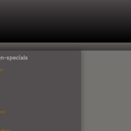
n-specials
eo
t
ini
s-Benz