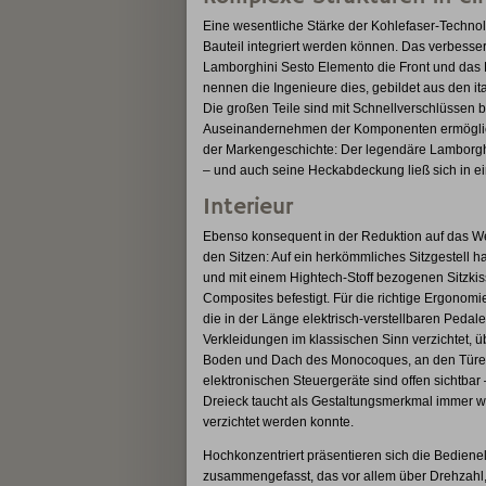
Eine wesentliche Stärke der Kohlefaser-Technolo
Bauteil integriert werden können. Das verbesser
Lamborghini Sesto Elemento die Front und das H
nennen die Ingenieure dies, gebildet aus den it
Die großen Teile sind mit Schnellverschlüssen b
Auseinandernehmen der Komponenten ermöglich
der Markengeschichte: Der legendäre Lamborghi
– und auch seine Heckabdeckung ließ sich in ei
Interieur
Ebenso konsequent in der Reduktion auf das Wese
den Sitzen: Auf ein herkömmliches Sitzgestell ha
und mit einem Hightech-Stoff bezogenen Sitzki
Composites befestigt. Für die richtige Ergonom
die in der Länge elektrisch-verstellbaren Pedal
Verkleidungen im klassischen Sinn verzichtet, ü
Boden und Dach des Monocoques, an den Türen 
elektronischen Steuergeräte sind offen sichtbar
Dreieck taucht als Gestaltungsmerkmal immer wi
verzichtet werden konnte.
Hochkonzentriert präsentieren sich die Bediene
zusammengefasst, das vor allem über Drehzahl, 