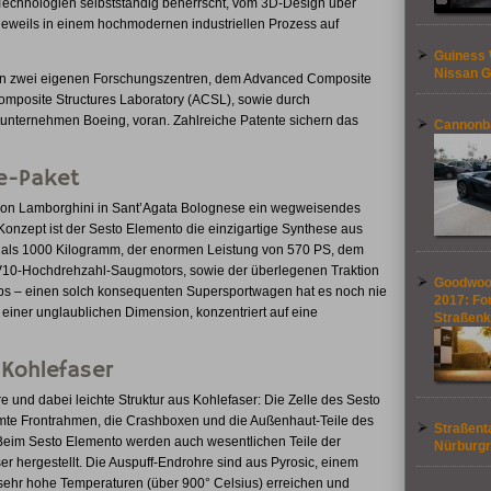
echnologien selbstständig beherrscht, vom 3D-Design über
 jeweils in einem hochmodernen industriellen Prozess auf
Guiness 
Nissan G
g in zwei eigenen Forschungszentren, dem Advanced Composite
posite Structures Laboratory (ACSL), sowie durch
tunternehmen Boeing, voran. Zahlreiche Patente sichern das
Cannonba
e-Paket
von Lamborghini in Sant’Agata Bolognese ein wegweisendes
 Konzept ist der Sesto Elemento die einzigartige Synthese aus
 als 1000 Kilogramm, der enormen Leistung von 570 PS, dem
V10-Hochdrehzahl-Saugmotors, sowie der überlegenen Traktion
Goodwood
iebs – einen solch konsequenten Supersportwagen hat es noch nie
2017: Fo
iner unglaublichen Dimension, konzentriert auf eine
Straßen
Kohlefaser
ere und dabei leichte Struktur aus Kohlefaser: Die Zelle des Sesto
amte Frontrahmen, die Crashboxen und die Außenhaut-Teile des
Straßent
Beim Sesto Elemento werden auch wesentlichen Teile der
Nürburgr
 hergestellt. Die Auspuff-Endrohre sind aus Pyrosic, einem
r sehr hohe Temperaturen (über 900° Celsius) erreichen und