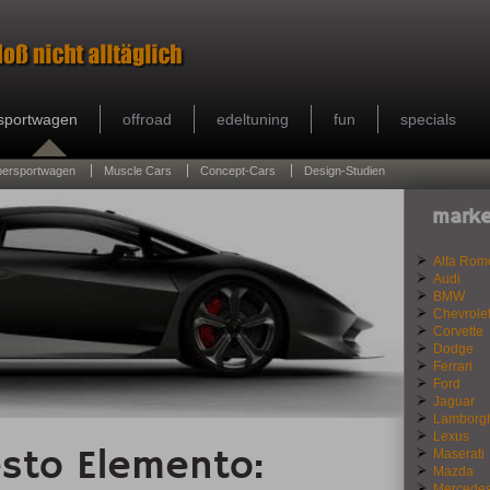
sportwagen
offroad
edeltuning
fun
specials
persportwagen
Muscle Cars
Concept-Cars
Design-Studien
marke
Alfa Rom
Audi
BMW
Chevrole
Corvette
Dodge
Ferrari
Ford
Jaguar
Lamborgh
Lexus
sto Elemento:
Maserati
Mazda
Mercede