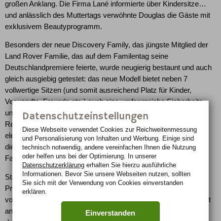
großen Anklang. Die Firma Lané informierte über Kindersitze…
und anlässlich des Muttertags verwöhnte Douglas die Gäste mit
exklusivem Beautyprogramm.
Besonders der neue Discovery Family, das jüngste Mitglied der
Land Rover Familie, das auf dem Familentag seine
Deutschlandpremiere feierte, wurde neugierig bestaunt und auch
gleich ausgiebig getestet: das neue Modell bietet neben 7
vollwertige Sitzen (und somit ausreichend Platz für Kinder,
Verwandte, Freunde etc.) auch eine umfangreiche Sicherheits-
und Komfortausstattung. So ist u.a. das praktische „Terrain
Datenschutzeinstellungen
Response“-System, das automatisch die verschiedenen
Diese Webseite verwendet Cookies zur Reichweiten­messung
elektronischen Steuerungen und Traktionshilfen einstellt, sowie
und Personalisierung von Inhalten und Werbung. Einige sind
die komfortable Luftfederung und die Klimaanlage garantieren
technisch notwendig, andere vereinfachen Ihnen die Nutzung
oder helfen uns bei der Optimierung. In unserer
Fahrspaß und Komfort.
Datenschutzerklärung
erhalten Sie hierzu ausführliche
Informationen. Bevor Sie unsere Webseiten nutzen, sollten
Stargast war Hardy Krüger jr., der als UNICEF-Botschafter das
Sie sich mit der Verwendung von Cookies einverstanden
Projekt „Schule für Afrika“, das ihm besonders am Herzen liegt,
erklären.
vorstellte. „Wenn man die Schönheit Afrikas wie ich von Kindheit
an verinnerlicht, muss man sich einfach auch für die Menschen
Einverstanden