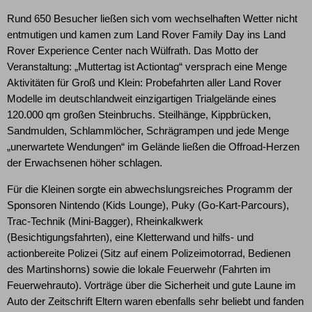
Rund 650 Besucher ließen sich vom wechselhaften Wetter nicht
entmutigen und kamen zum Land Rover Family Day ins Land
Rover Experience Center nach Wülfrath. Das Motto der
Veranstaltung: „Muttertag ist Actiontag“ versprach eine Menge
Aktivitäten für Groß und Klein: Probefahrten aller Land Rover
Modelle im deutschlandweit einzigartigen Trialgelände eines
120.000 qm großen Steinbruchs. Steilhänge, Kippbrücken,
Sandmulden, Schlammlöcher, Schrägrampen und jede Menge
„unerwartete Wendungen“ im Gelände ließen die Offroad-Herzen
der Erwachsenen höher schlagen.
Für die Kleinen sorgte ein abwechslungsreiches Programm der
Sponsoren Nintendo (Kids Lounge), Puky (Go-Kart-Parcours),
Trac-Technik (Mini-Bagger), Rheinkalkwerk
(Besichtigungsfahrten), eine Kletterwand und hilfs- und
actionbereite Polizei (Sitz auf einem Polizeimotorrad, Bedienen
des Martinshorns) sowie die lokale Feuerwehr (Fahrten im
Feuerwehrauto). Vorträge über die Sicherheit und gute Laune im
Auto der Zeitschrift Eltern waren ebenfalls sehr beliebt und fanden