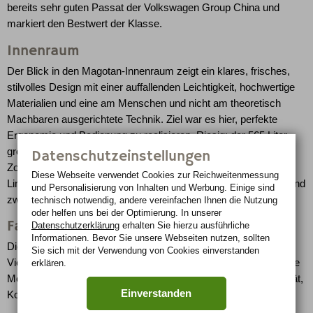
bereits sehr guten Passat der Volkswagen Group China und
markiert den Bestwert der Klasse.
Innenraum
Der Blick in den Magotan-Innenraum zeigt ein klares, frisches,
stil­volles Design mit einer auffallenden Leichtigkeit, hochwertige
Mate­rialien und eine am Menschen und nicht am theoretisch
Machbaren ausgerichtete Technik. Ziel war es hier, perfekte
Ergonomie und Bedienung zu realisieren. Riesig: der 565 Liter
große Kofferraum. Eine als Sonderausstattung erhältliche Zwei-
Datenschutzeinstellungen
Zonen-Klimaautomatik bietet, wie in der Volkswagen Luxus-
Diese Webseite verwendet Cookies zur Reichweiten­messung
Limousine Phaeton, die Mög­lichkeit einer zugfreien Belüftung, und
und Personalisierung von Inhalten und Werbung. Einige sind
zwar auf Knopfdruck.
technisch notwendig, andere vereinfachen Ihnen die Nutzung
oder helfen uns bei der Optimierung. In unserer
Fahrwerk
Datenschutzerklärung
erhalten Sie hierzu ausführliche
Informationen. Bevor Sie unsere Webseiten nutzen, sollten
Die via Hilfsrahmen akustisch von der Karosserie entkoppelte
Sie sich mit der Verwendung von Cookies einverstanden
Vierlenkerhinterachse sowie die mit Alukomponenten konzipierte
erklären.
McPherson-Vorderachse des neuen Magotan garantieren Agilität,
Einverstanden
Komfort und Sicherheit auf höchstem Niveau.