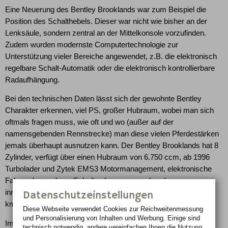
Eine Neuerung des Bentley Brooklands war zum Beispiel die
Position des Schalthebels. Dieser war nicht wie bisher an der
Lenksäule, sondern zentral an der Mittelkonsole vorzufinden.
Zudem wurden modernste Computertechnologie zur
Unterstützung vieler Bereiche angewendet, z.B. die elektronisch
regelbare Schalt-Automatik oder die elektronisch kontrollierbare
Radaufhängung.
Bei den technischen Daten lässt sich der gewohnte Bentley
Charakter erkennen, viel PS, großer Hubraum, wobei man sich
oftmals fragen muss, wie oft und wo (außer auf der
namensgebenden Rennstrecke) man diese vielen Pferdestärken
jemals überhaupt ausnutzen kann. Der Bentley Brooklands hat 8
Zylinder, verfügt über einen Hubraum von 6.750 ccm, ab 1996
Turbolader und Zytek EMS3 Motormanagement, elektronische
Fahrwerksregelung, Scheibenbremsen rundum (vorne
innenbelüftet) und erreicht eine Spitzengeschwindigkeit von 209
Datenschutzeinstellungen
km/h.
Diese Webseite verwendet Cookies zur Reichweiten­messung
und Personalisierung von Inhalten und Werbung. Einige sind
Im Jahre 2007 erreicht das neue Bentley Brooklands Coupe mit
technisch notwendig, andere vereinfachen Ihnen die Nutzung