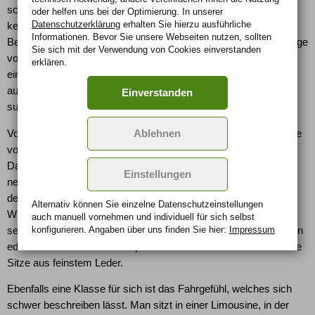
schlappen 537 PS einen neuen internen "Bentley-Rekord" und
oder helfen uns bei der Optimierung. In unserer
Datenschutzerklärung
erhalten Sie hierzu ausführliche
keine anderes Serienauto entwickelt mehr Drehmoment als der
Informationen. Bevor Sie unsere Webseiten nutzen, sollten
Bentley. Für den Preis von 300.000 Euro und einer Modell-Auflage
Sie sich mit der Verwendung von Cookies einverstanden
von nur 550 Exemplaren kann der Besitzer allerdings nicht nur
erklären.
eindrucksvolle Motorkraft und edles Design erwarten, sondern
auch ein komfortables Fahrgefühl, welches seines Gleichen
Einverstanden
sucht.
Ablehnen
Vom Design her bleibt Bentley seiner Linie treu und fällt nach wie
vor durch die extrem langgestreckte Motorhaube, das flache
Dach und den sehr kurzen Überhang vorne auf. Bentley selbst
Einstellungen
nennt den Brooklands ganz bescheiden das exklusivste Coupe
der Welt und wird mit dieser Aussage sicherlich kaum
Alternativ können Sie einzelne Datenschutz­ein­stellungen
Widerspruch ernten. Die Qualität der Verarbeitung ist
auch manuell vor­nehmen und indivi­duell für sich selbst
konfigurieren. Angaben über uns finden Sie hier:
Impressum
selbstverständlich ebenfalls ausgezeichnet und variiert zwischen
edlen Holzteilen und Metalloptik im Innenraum. Natürlich sind die
Sitze aus feinstem Leder.
Ebenfalls eine Klasse für sich ist das Fahrgefühl, welches sich
schwer beschreiben lässt. Man sitzt in einer Limousine, in der