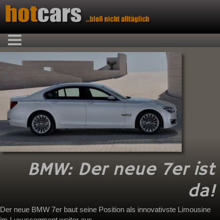
BMW: Der neue 7er ist
da!
Der neue BMW 7er baut seine Position als innovativste Limousine
im Luxussegment weiter aus.