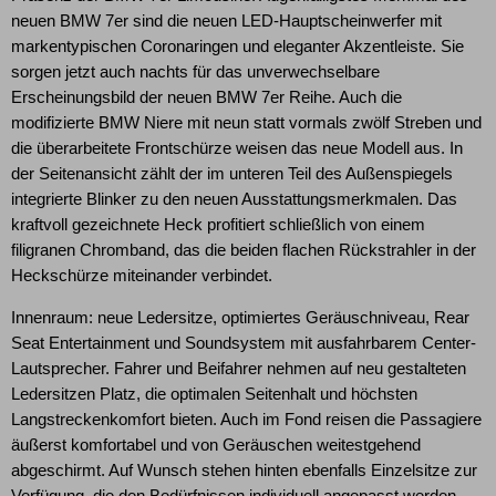
neuen BMW 7er sind die neuen LED-Hauptscheinwerfer mit
markentypischen Coronaringen und eleganter Akzentleiste. Sie
sorgen jetzt auch nachts für das unverwechselbare
Erscheinungsbild der neuen BMW 7er Reihe. Auch die
modifizierte BMW Niere mit neun statt vormals zwölf Streben und
die überarbeitete Frontschürze weisen das neue Modell aus. In
der Seitenansicht zählt der im unteren Teil des Außenspiegels
integrierte Blinker zu den neuen Ausstattungsmerkmalen. Das
kraftvoll gezeichnete Heck profitiert schließlich von einem
filigranen Chromband, das die beiden flachen Rückstrahler in der
Heckschürze miteinander verbindet.
Innenraum: neue Ledersitze, optimiertes Geräuschniveau, Rear
Seat Entertainment und Soundsystem mit ausfahrbarem Center-
Lautsprecher. Fahrer und Beifahrer nehmen auf neu gestalteten
Ledersitzen Platz, die optimalen Seitenhalt und höchsten
Langstreckenkomfort bieten. Auch im Fond reisen die Passagiere
äußerst komfortabel und von Geräuschen weitestgehend
abgeschirmt. Auf Wunsch stehen hinten ebenfalls Einzelsitze zur
Verfügung, die den Bedürfnissen individuell angepasst werden