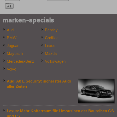
marken-specials
Audi
Bentley
BMW
Cadillac
Jaguar
Lexus
Maybach
Mazda
Mercedes-Benz
Volkswagen
Volvo
Audi A8 L Security: sicherster Audi
aller Zeiten
Lexus: Mehr Kofferraum für Limousinen der Baureihen GS
und LS