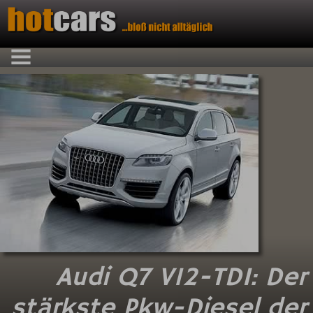
Audi Q7 V12-
TDI: Der
stärkste Pkw-
Diesel der