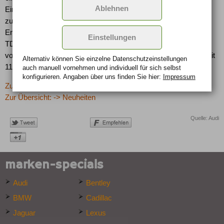
Ablehnen
Einspritzdruck kommt der Leistungs­entfaltung und der Effizienz
zugute bei gleichzeitig exzellenter Laufkultur. Auch die
Emissionen sind gering. Der von zwei Turbos aufgeladene V12-
Einstellungen
TDI wird in der Serie die Abgasnorm Euro 5 erfüllen, die
voraussichtlich 2010 in Kraft tritt. Beim Verbrauch gibt er sich mit
Alternativ können Sie einzelne Datenschutz­ein­stellungen
11,9 Litern auf 100 Kilometer zufrieden.
auch manuell vor­nehmen und indivi­duell für sich selbst
konfigurieren. Angaben über uns finden Sie hier:
Impressum
Zurück zur letzten Seite
Zur Übersicht: -> Neuheiten
Quelle: Audi
marken-specials
Audi
Bentley
BMW
Cadillac
Jaguar
Lexus