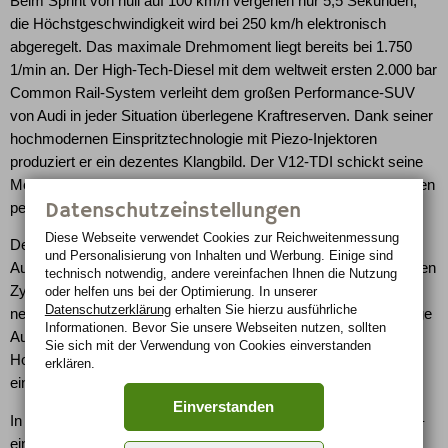
Beim Sprint von null auf 100 km/h vergehen nur 5,5 Sekunden,
die Höchstgeschwindigkeit wird bei 250 km/h elektronisch
abgeregelt. Das maximale Drehmoment liegt bereits bei 1.750
1/min an. Der High-Tech-Diesel mit dem weltweit ersten 2.000 bar
Common Rail-System verleiht dem großen Performance-SUV
von Audi in jeder Situation überlegene Kraftreserven. Dank seiner
hochmodernen Einspritztechnologie mit Piezo-Injektoren
produziert er ein dezentes Klangbild. Der V12-TDI schickt seine
Momente über ein neues sechsstufiges tiptronic-Getriebe auf den
Datenschutzeinstellungen
permanenten quattro-Antrieb.
Diese Webseite verwendet Cookies zur Reichweiten­messung
Der neue V12-TDI gehört zwar zur Familie der V-Motoren von
und Personalisierung von Inhalten und Werbung. Einige sind
Audi, weist jedoch einen speziellen, für diesen Motorentyp idealen
technisch notwendig, andere vereinfachen Ihnen die Nutzung
Zylinderwinkel von 60 Grad auf. Zu seinen Highlights gehört
oder helfen uns bei der Optimierung. In unserer
Datenschutzerklärung
erhalten Sie hierzu ausführliche
neben dem leichten und hochfesten Kurbelgehäuse der neuartige
Informationen. Bevor Sie unsere Webseiten nutzen, sollten
Aufbau des Kettenantriebs, der die beiden neu entwickelten
Sie sich mit der Verwendung von Cookies einverstanden
Hochdruckpumpen der Common Rail-Einspritzanlage mit
erklären.
einschließt.
Einverstanden
In den zwölf Piezo-Injektoren liegen bis zu 2.000 bar Druck an –
ein weiterer technologischer Durchbruch. Der hohe