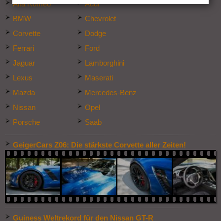
Alfa Romeo
Audi
BMW
Chevrolet
Corvette
Dodge
Ferrari
Ford
Jaguar
Lamborghini
Lexus
Maserati
Mazda
Mercedes-Benz
Nissan
Opel
Porsche
Saab
GeigerCars Z06: Die stärkste Corvette aller Zeiten!
Guiness Weltrekord für den Nissan GT-R