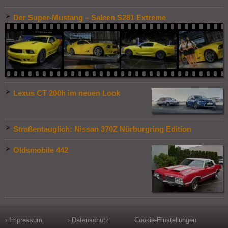
Der Super-Mustang – Saleen S281 Extreme
Lexus CT 200h im neuen Look
Straßentauglich: Nissan 370Z Nürburgring Edition
Oldsmobile 442
› Impressum
› Datenschutz
Cookie-Einstellungen