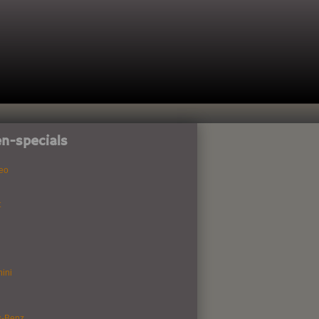
n-specials
eo
t
ini
s-Benz