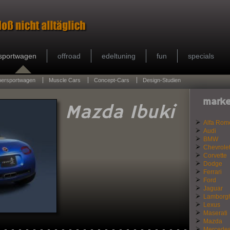
sportwagen
offroad
edeltuning
fun
specials
persportwagen
Muscle Cars
Concept-Cars
Design-Studien
marke
Mazda Ibuki
Alfa Rom
Audi
BMW
Chevrole
Corvette
Dodge
Ferrari
Ford
Jaguar
Lamborgh
Lexus
Maserati
Mazda
Mercede