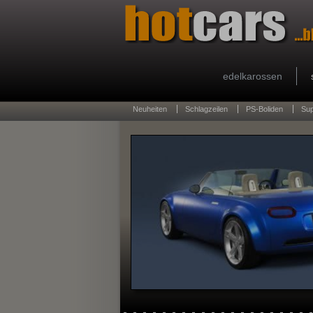
edelkarossen
Neuheiten
Schlagzeilen
PS-Boliden
Su