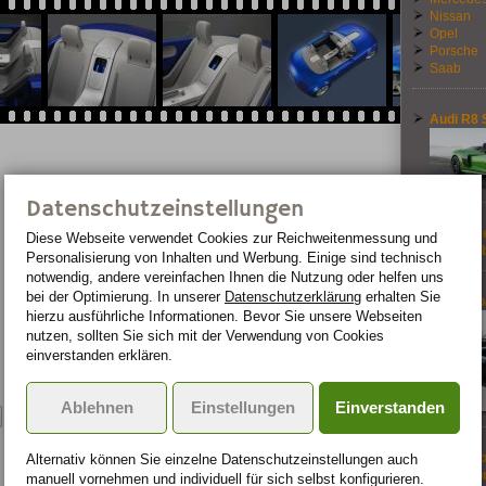
Nissan
Opel
Porsche
Saab
Audi R8 
Datenschutzeinstellungen
911 Carre
Diese Webseite verwendet Cookies zur Reichweiten­messung und
Liter Ver
Personalisierung von Inhalten und Werbung. Einige sind technisch
notwendig, andere vereinfachen Ihnen die Nutzung oder helfen uns
bei der Optimierung. In unserer
Datenschutzerklärung
erhalten Sie
Cannonba
hierzu ausführliche Informationen. Bevor Sie unsere Webseiten
nutzen, sollten Sie sich mit der Verwendung von Cookies
einverstanden erklären.
Ablehnen
Einstellungen
Einverstanden
Quelle: Mazda
Goodwood
Alternativ können Sie einzelne Datenschutz­ein­stellungen auch
2017: Fo
manuell vor­nehmen und indivi­duell für sich selbst konfigurieren.