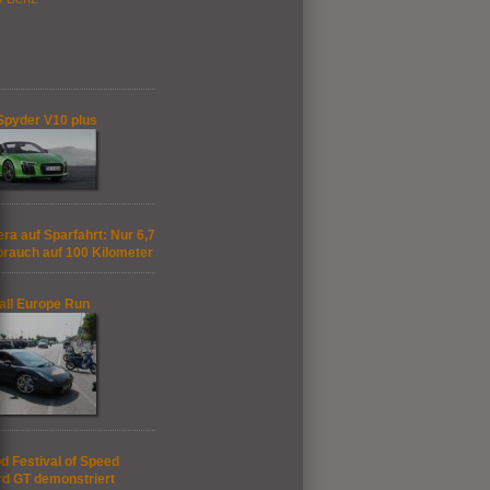
Spyder V10 plus
ra auf Sparfahrt: Nur 6,7
brauch auf 100 Kilometer
ll Europe Run
 Festival of Speed
rd GT demonstriert