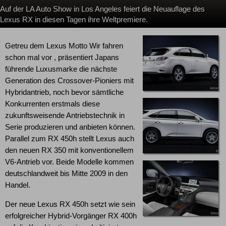
Auf der LA Auto Show in Los Angeles feiert die Neuauflage des
Lexus RX in diesen Tagen ihre Weltpremiere.
Getreu dem Lexus Motto Wir fahren
schon mal vor , präsentiert Japans
führende Luxusmarke die nächste
Generation des Crossover-Pioniers mit
Hybridantrieb, noch bevor sämtliche
Konkurrenten erstmals diese
zukunftsweisende Antriebstechnik in
Serie produzieren und anbieten können.
Parallel zum RX 450h stellt Lexus auch
den neuen RX 350 mit konventionellem
V6-Antrieb vor. Beide Modelle kommen
deutschlandweit bis Mitte 2009 in den
Handel.
Der neue Lexus RX 450h setzt wie sein
erfolgreicher Hybrid-Vorgänger RX 400h