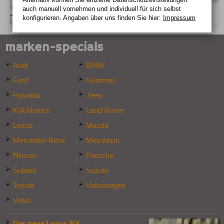
Quelle: Lexus
auch manuell vor­nehmen und indivi­duell für sich selbst
konfigurieren. Angaben über uns finden Sie hier:
Impressum
marken-specials
Audi
BMW
Ford
Hummer
Hyundai
Jeep
KIA Motors
Land Rover
Lexus
Mazda
Mercedes-Benz
Mitsubishi
Nissan
Porsche
Subaru
Suzuki
Toyota
Volkswagen
Volvo
Der neue Lexus NX