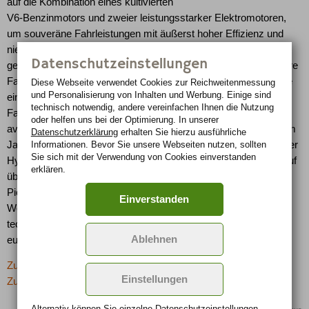
auf die Kombination eines kultivierten
V6-Benzinmotors und zweier leistungsstarker Elektromotoren,
um souveräne Fahrleistungen mit äußerst hoher Effizienz und
niedrigen Abgasemissionen zu verbinden. Der elektronisch
Datenschutzeinstellungen
geregelte Allradantrieb "E-Four" sorgt für hohe Fahrkultur, sichere
Fahreigenschaften und optimale Wintertauglichkeit. Durch diese
Diese Webseite verwendet Cookies zur Reichweiten­messung
und Personalisierung von Inhalten und Werbung. Einige sind
einmalige Antriebskonfiguration, verbunden mit dem für Lexus-
technisch notwendig, andere vereinfachen Ihnen die Nutzung
Fahrzeuge typischen Ausstattungs- und Geräuschkomfort,
oder helfen uns bei der Optimierung. In unserer
avancierte der Lexus RX mit Hybridantrieb seit seinem Debüt im
Datenschutzerklärung
erhalten Sie hierzu ausführliche
Informationen. Bevor Sie unsere Webseiten nutzen, sollten
Jahr 2005 zum erfolgreichsten Lexus Modell in Deutschland. Der
Sie sich mit der Verwendung von Cookies einverstanden
Hybridanteil an den RX Gesamtverkäufen stieg im Jahr 2008 auf
erklären.
über 90 Prozent. Mit dem neuen RX 450h möchte Lexus seine
Pionierstellung untermauern und den Vorsprung auf die
Einverstanden
Wettbewerber weiter ausbauen. Weitere Details und erste
technische Daten der neuen RX Modelle für den deutschen und
Ablehnen
europäischen Markt wird Lexus ab Januar bekannt geben.
Zurück zur letzten Seite
Einstellungen
Zur Übersicht: -> SUV
Alternativ können Sie einzelne Datenschutz­ein­stellungen