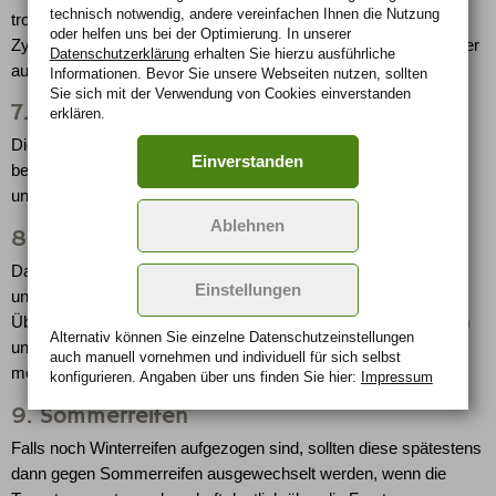
technisch notwendig, andere vereinfachen Ihnen die Nutzung
trotzdem, können die Wasserpumpe oder die
oder helfen uns bei der Optimierung. In unserer
Zylinderkopfdichtung die Ursache sein. Dem sollte der Autofahrer
Datenschutzerklärung
erhalten Sie hierzu ausführliche
auf den Grund gehen.
Informationen. Bevor Sie unsere Webseiten nutzen, sollten
Sie sich mit der Verwendung von Cookies einverstanden
7. Scheibenwaschanlage
erklären.
Die Vorratsbehälter der Scheiben-/Scheinwerferwaschanlage
Einverstanden
befüllen und Schläuche und Leitungen auf undichte Stellen
untersuchen.
Ablehnen
8. Entrümpeln
Das Auto von überflüssigen Gegenständen und Ballast befreien
Einstellungen
und - falls noch nicht geschehen - den Skiträger demontieren.
Überflüssiges Gewicht und störender Luftwiderstand vergeuden
Alternativ können Sie einzelne Datenschutz­ein­stellungen
unnötig Kraftstoff: Pro 100 Kilogramm sind es bis zu 0,3 Liter
auch manuell vor­nehmen und indivi­duell für sich selbst
mehr Sprit auf 100 Kilometer.
konfigurieren. Angaben über uns finden Sie hier:
Impressum
9. Sommerreifen
Falls noch Winterreifen aufgezogen sind, sollten diese spätestens
dann gegen Sommerreifen ausgewechselt werden, wenn die