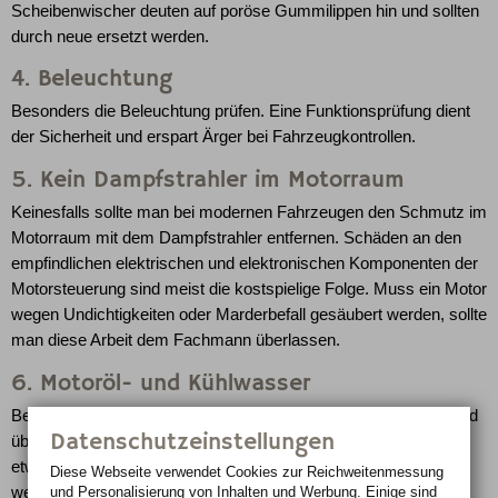
Scheibenwischer deuten auf poröse Gummilippen hin und sollten
durch neue ersetzt werden.
4. Beleuchtung
Besonders die Beleuchtung prüfen. Eine Funktionsprüfung dient
der Sicherheit und erspart Ärger bei Fahrzeugkontrollen.
5. Kein Dampfstrahler im Motorraum
Keinesfalls sollte man bei modernen Fahrzeugen den Schmutz im
Motorraum mit dem Dampfstrahler entfernen. Schäden an den
empfindlichen elektrischen und elektronischen Komponenten der
Motorsteuerung sind meist die kostspielige Folge. Muss ein Motor
wegen Undichtigkeiten oder Marderbefall gesäubert werden, sollte
man diese Arbeit dem Fachmann überlassen.
6. Motoröl- und Kühlwasser
Beim Blick in den Motorraum den Motoröl- und Kühlwasserstand
Datenschutzeinstellungen
überprüfen und gegebenenfalls ergänzen. Durch Marderbisse,
etwa an den Kühlmittelschläuchen, kann die Kühlanlage undicht
Diese Webseite verwendet Cookies zur Reichweiten­messung
und Personalisierung von Inhalten und Werbung. Einige sind
werden. Sind die Schläuche dicht und der Kühlmittelstand fällt