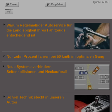
Quelle: ADAC
Warum Regelmäßiger Autoservice für
die Langlebigkeit Ihres Fahrzeugs
entscheidend ist
Nur zehn Prozent fahren bei 50 km/h im optimalen Gang
Neue Systeme verhindern
Seitenkollisionen und Heckaufprall
So viel Technik steckt in unseren
Autos