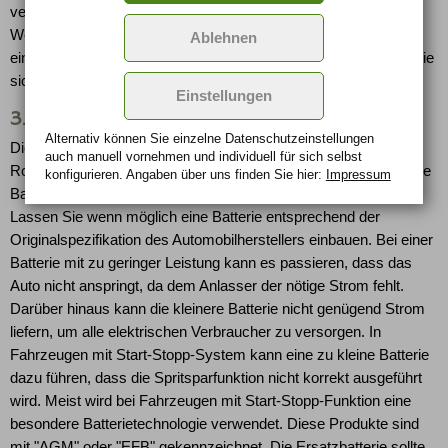
verbaut sein. Beim Batteriewechsel sind daher spezielles
Werkzeug und das entsprechende Know-how erforderlich. Um
Ablehnen
einen reibungslosen Batteriewechsel sicherzustellen, wenden Sie
sich an Ihre Werkstatt.
Einstellungen
3. Ersatzbatterie - die richtige Wahl
Alternativ können Sie einzelne Datenschutz­ein­stellungen
Die Wahl der richtigen Ersatzbatterie spielt eine entscheidende
auch manuell vor­nehmen und indivi­duell für sich selbst
Rolle. Werkstätten und Automobilexperten wissen genau, welche
konfigurieren. Angaben über uns finden Sie hier:
Impressum
Batterie für Ihr Fahrzeug am besten geeignet ist. Generell gilt:
Lassen Sie wenn möglich eine Batterie entsprechend der
Originalspezifikation des Automobilherstellers einbauen. Bei einer
Batterie mit zu geringer Leistung kann es passieren, dass das
Auto nicht anspringt, da dem Anlasser der nötige Strom fehlt.
Darüber hinaus kann die kleinere Batterie nicht genügend Strom
liefern, um alle elektrischen Verbraucher zu versorgen. In
Fahrzeugen mit Start-Stopp-System kann eine zu kleine Batterie
dazu führen, dass die Spritsparfunktion nicht korrekt ausgeführt
wird. Meist wird bei Fahrzeugen mit Start-Stopp-Funktion eine
besondere Batterietechnologie verwendet. Diese Produkte sind
mit "AGM" oder "EFB" gekennzeichnet. Die Ersatzbatterie sollte