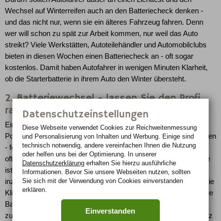
Wechsel auf Winterreifen auch an den Batteriecheck denken -
und das nicht nur, wenn sie ein älteres Fahrzeug fahren. Denn
wer will schon zu spät zur Arbeit kommen, nur weil das Auto
streikt? Viele Werkstätten, Autoteilehändler und Automobilclubs
bieten in diesen Wochen einen Batteriecheck an - oft sogar
kostenlos. Damit haben Autofahrer in wenigen Minuten Klarheit,
ob die Starterbatterie in ihrem Auto den Winter übersteht.
2. Batteriewechsel - lassen Sie den Profi
ran
Datenschutzeinstellungen
Ein Batteriewechsel war früher eine leichte Übung: Motor aus,
Diese Webseite verwendet Cookies zur Reichweiten­messung
Polklemmen lösen, Batterie austauschen, Polklemmen befestigen
und Personalisierung von Inhalten und Werbung. Einige sind
technisch notwendig, andere vereinfachen Ihnen die Nutzung
- fertig. Heute ist das nicht mehr so einfach, denn die Pole sind
oder helfen uns bei der Optimierung. In unserer
oftmals direkt mit elektrischen Bauteilen verbunden. Die Batterie
Datenschutzerklärung
erhalten Sie hierzu ausführliche
ist Teil eines komplexen elektrischen Systems und versorgt
Informationen. Bevor Sie unsere Webseiten nutzen, sollten
Sie sich mit der Verwendung von Cookies einverstanden
inzwischen eine Vielzahl an Komfort- und Spritsparfunktionen wie
erklären.
Klimaanlage, Sitzheizung und Start-Stopp-System. Zudem ist die
Batterie nicht mehr so einfach zugänglich unter der Motorhaube
Einverstanden
zu finden, sondern kann auch im Kofferraum oder unter dem Sitz