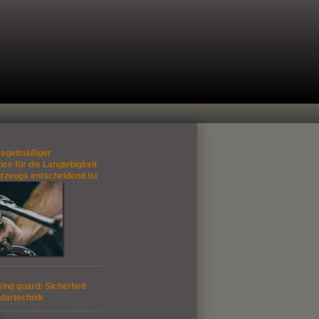
egelmäßiger
ce für die Langlebigkeit
hrzeugs entscheidend ist
ing guard: Sicherheit
dartechnik