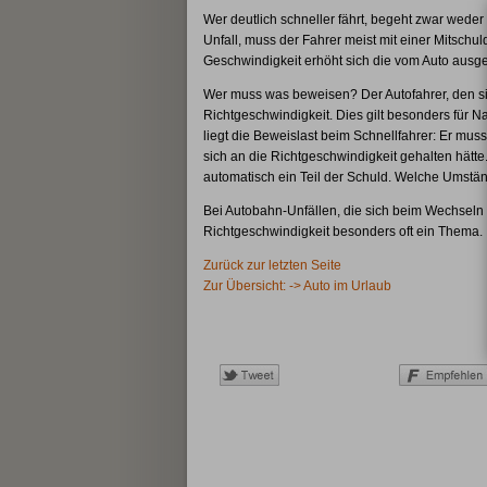
Wer deutlich schneller fährt, begeht zwar weder 
Unfall, muss der Fahrer meist mit einer Mitsch
Geschwindigkeit erhöht sich die vom Auto ausg
Wer muss was beweisen? Der Autofahrer, den si
Richtgeschwindigkeit. Dies gilt besonders für N
liegt die Beweislast beim Schnellfahrer: Er mu
sich an die Richtgeschwindigkeit gehalten hätte.
automatisch ein Teil der Schuld. Welche Umständ
Bei Autobahn-Unfällen, die sich beim Wechseln v
Richtgeschwindigkeit besonders oft ein Thema.
Zurück zur letzten Seite
Zur Übersicht: -> Auto im Urlaub