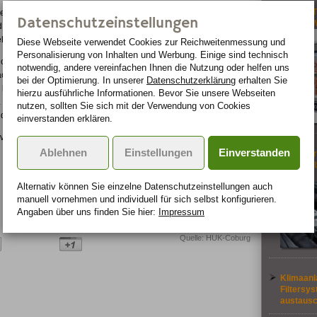
Becker Tr
eine Straftat noch eine Ordnungswidrigkeit. Doch passiert ein
Datenschutzeinstellungen
4,3-Zoll
uld von etwa 30 Prozent rechnen, denn aufgrund der hohen
ehende Betriebsgefahr.
Diese Webseite verwendet Cookies zur Reichweiten­messung und
Personalisierung von Inhalten und Werbung. Einige sind technisch
ch die Rechtsprechung wünscht, hält sich an die
notwendig, andere vereinfachen Ihnen die Nutzung oder helfen uns
achtfahrten. Fährt jemand schneller und es kommt zum Unfall,
bei der Optimierung. In unserer
Datenschutzerklärung
erhalten Sie
ss beweisen, dass die Karambolage auch passiert wäre, wenn er
hierzu ausführliche Informationen. Bevor Sie unsere Webseiten
 Kann er das nicht, trifft ihn nach gängiger Rechtsauffassung
nutzen, sollten Sie sich mit der Verwendung von Cookies
e zum Unfall führten, spielt dann keine Rolle mehr.
einverstanden erklären.
on der rechten auf die linke Fahrspur ereignen, ist die
Ablehnen
Einstellungen
Einverstanden
Mobil dur
die Sie ü
sollten
Alternativ können Sie einzelne Datenschutz­ein­stellungen auch
manuell vor­nehmen und indivi­duell für sich selbst konfigurieren.
Angaben über uns finden Sie hier:
Impressum
Quelle: HUK-Coburg
Klimaanl
Filtersy
austausc