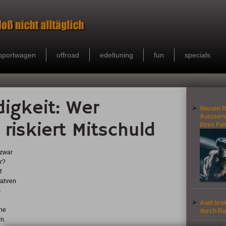
sportwagen
offroad
edeltuning
fun
specials
igkeit: Wer
Warum R
Autoservi
 riskiert Mitschuld
Ihres Fa
 zwar
er?
f
fahren
s
Audi brak
ne
durch Ra
n.