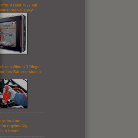
affic Assist 7827 mit
 Widescreen-Display
ch den Winter: 3 Dinge,
ber Ihre Batterie wissen
age im Auto:
stem regelmäßig
hen lassen