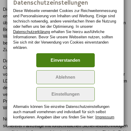
Datenschutzeinstellungen
Die Heckaufprall-Vermeidung BCP funktioniert wie eine Art
Diese Webseite verwendet Cookies zur Reichweiten­messung
und Personalisierung von Inhalten und Werbung. Einige sind
erweiterte Parkhilfe. Beim Einlegen des Rückwärtsganges
technisch notwendig, andere vereinfachen Ihnen die Nutzung
überwachen Sensoren am Heck und an den Fahrzeugseiten den
oder helfen uns bei der Optimierung. In unserer
Bereich hinter dem Auto. Wird ein Hindernis entdeckt, ertönt ein
Datenschutzerklärung
erhalten Sie hierzu ausführliche
Warnsignal. Im Anschluss werden die Bremsen aktiviert, um
Informationen. Bevor Sie unsere Webseiten nutzen, sollten
Sie sich mit der Verwendung von Cookies einverstanden
beispielsweise beim Zurücksetzen aus einer Parklücke einen
erklären.
Zusammenstoß zu verhindern.
Einverstanden
Das bereits verfügbare Abstandsregelsystem DCA (Distance
Control Assist) wahrt einen angemessenen Abstand zum
vorausfahrenden Fahrzeug, während der Spurverlassenswarner
Ablehnen
LDP (Lane Departure Prevention) ein unbeabsichtigtes Verlassen
der Fahrspur verhindert. Diese beiden Assistenzsysteme
Einstellungen
vervollständigen den Rundum-Kollisionsschutz des Nissan-
Prototypen, der den Fahrer mit minimalen Eingriffen auf intuitive
Alternativ können Sie einzelne Datenschutz­ein­stellungen
Weise unterstützt.
auch manuell vor­nehmen und indivi­duell für sich selbst
konfigurieren. Angaben über uns finden Sie hier:
Impressum
Nissan hat sich weltweit zur Entwicklung und Produktion
sichererer Fahrzeuge mit fortschrittlichen Sicherheitstechnologien