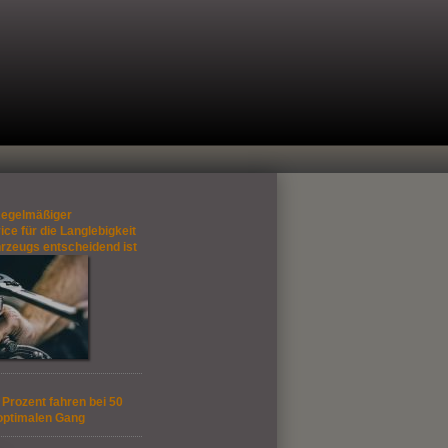
egelmäßiger
ce für die Langlebigkeit
hrzeugs entscheidend ist
Prozent fahren bei 50
optimalen Gang