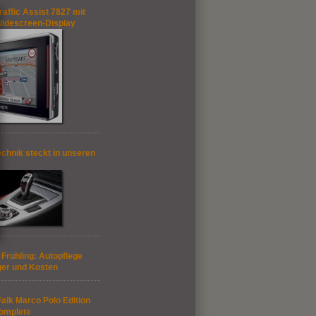
affic Assist 7827 mit
 Widescreen-Display
echnik steckt in unseren
n Frühling: Autopflege
ger und Kosten
alk Marco Polo Edition
omplete