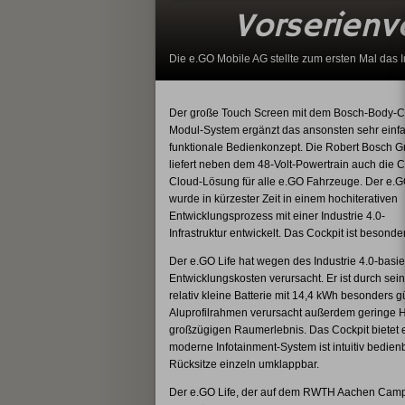
Vorserienv
Die e.GO Mobile AG stellte zum ersten Mal das I
Der große Touch Screen mit dem Bosch-Body-Co
Modul-System ergänzt das ansonsten sehr einf
funktionale Bedienkonzept. Die Robert Bosch 
liefert neben dem 48-Volt-Powertrain auch die C
Cloud-Lösung für alle e.GO Fahrzeuge. Der e.G
wurde in kürzester Zeit in einem hochiterativen
Entwicklungsprozess mit einer Industrie 4.0-
Infrastruktur entwickelt. Das Cockpit ist besonder
Der e.GO Life hat wegen des Industrie 4.0-basi
Entwicklungskosten verursacht. Er ist durch se
relativ kleine Batterie mit 14,4 kWh besonders 
Aluprofilrahmen verursacht außerdem geringe He
großzügigen Raumerlebnis. Das Cockpit bietet e
moderne Infotainment-System ist intuitiv bedien
Rücksitze einzeln umklappbar.
Der e.GO Life, der auf dem RWTH Aachen Campus 