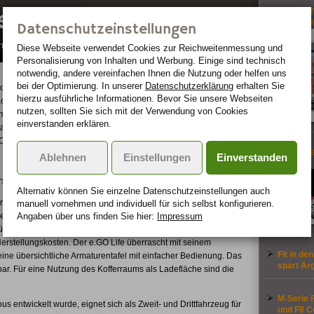
ersion des e.GO Life
Becker Tr
4,3-Zoll
Datenschutzeinstellungen
nterieur des Elektro-Stadtfahrzeuges e.GO Life vor.
Diese Webseite verwendet Cookies zur Reichweiten­messung und
Personalisierung von Inhalten und Werbung. Einige sind technisch
notwendig, andere vereinfachen Ihnen die Nutzung oder helfen uns
bei der Optimierung. In unserer
Datenschutzerklärung
erhalten Sie
ntrol-
hierzu ausführliche Informationen. Bevor Sie unsere Webseiten
ache,
nutzen, sollten Sie sich mit der Verwendung von Cookies
GmbH
einverstanden erklären.
ar-to-
O Life
So viel T
Ablehnen
Einstellungen
Einverstanden
Autos
s leicht und intuitiv bedienbar.
Alternativ können Sie einzelne Datenschutz­ein­stellungen auch
erten Entwicklungsprozesses nur 30 Millionen Euro
manuell vor­nehmen und indivi­duell für sich selbst konfigurieren.
Angaben über uns finden Sie hier:
Impressum
inen kleinen, aber drehmomentstarken 48-Volt-Motor und seine
günstig. Der mit Thermoplast-Außenbauteilen beplankte
rstellungskosten. Der e.GO Life überrascht mit seinem
Fit in de
ine übersichtliche Armaturentafel mit einfacher Bedienung. Das
spart Är
bar. Für eine Nutzung des Kofferraums als Ladefläche sind die
M-Serie F
entwickelt wurde, eignet sich als Zweit- und Drittfahrzeug für
und F8 C