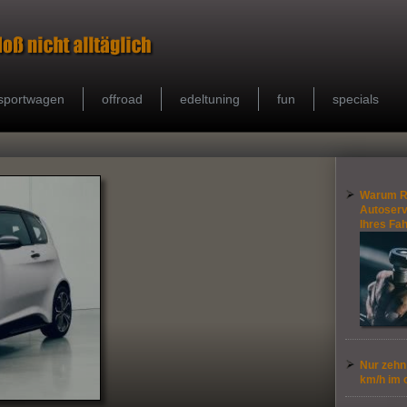
sportwagen
offroad
edeltuning
fun
specials
Warum R
Autoservi
Ihres Fa
Nur zehn 
km/h im 