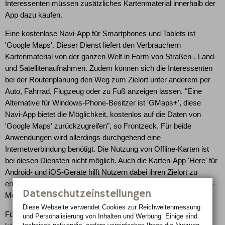
Interessenten müssen zusätzliches Kartenmaterial innerhalb der
App dazu kaufen.
Eine kostenlose Navi-App für Smartphones und Tablets ist
'Google Maps'. Dieser Dienst liefert den Verbrauchern
Kartenmaterial von der ganzen Welt in Form von Straßen-, Land-
und Satellitenaufnahmen. Zudem können sich die Interessenten
bei der Routenplanung den Weg zum Zielort unter anderem per
Auto, Fahrrad, Flugzeug oder zu Fuß anzeigen lassen. "Eine
Alternative für Windows-Phone-Besitzer ist 'GMaps+', diese
Navi-App bietet die Möglichkeit, kostenlos auf die Daten von
'Google Maps' zurückzugreifen", so Frontzeck. Für beide
Anwendungen wird allerdings durchgehend eine
Internetverbindung benötigt. Die Nutzung von Offline-Karten ist
bei diesen Diensten nicht möglich. Auch die Karten-App 'Here' für
Android- und iOS-Geräte hilft Nutzern dabei ihren Zielort zu
erreichen. In diesem Fall können gespeicherte Karten im Offline-
Datenschutzeinstellungen
Modus abgerufen werden.
Diese Webseite verwendet Cookies zur Reichweiten­messung
Für Autofahrer, die viel unterwegs sind, lohnen sich die
und Personalisierung von Inhalten und Werbung. Einige sind