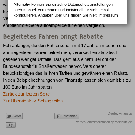
wählen. "Zum Beispiel ist ein VW Golf oder ein Polo als
Alternativ können Sie einzelne Datenschutz­ein­stellungen
auch manuell vor­nehmen und indivi­duell für sich selbst
klassisches Anfängerauto meist deutlich teurer in der
konfigurieren. Angaben über uns finden Sie hier:
Impressum
Versicherung als ein Skoda Fabia", sagt Krempel. Finanztip
empfiehlt die Seite autoampel.de für einen Vergleich.
Begleitetes Fahren bringt Rabatte
Fahranfänger, die den Führerschein mit 17 Jahren machen und
am Begleiteten Fahren teilnehmen, verursachen statistisch
gesehen weniger Unfälle. Das geht aus einem Bericht der
Bundesanstalt für Straßenwesen hervor. Versicherer
berücksichtigen das in ihren Tarifen und gewähren einen Rabatt.
In den Beispielrechnungen von Finanztip lassen sich damit bis zu
100 Euro im Jahr sparen.
Zurück zur letzten Seite
Zur Übersicht: -> Schlagzeilen
Quelle: Finanztip
Verbraucherinformation gemeinnützige