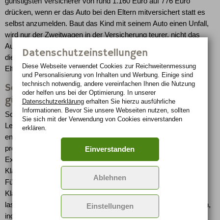
günstigsten Versicherer von rund 1.160 Euro auf 776 Euro
drücken, wenn er das Auto bei den Eltern mitversichert statt es
selbst anzumelden. Baut das Kind mit seinem Auto einen Unfall,
wird nur der Zweitwagen in der Versicherung teurer, nicht das
Auto der Eltern. Bleibt der junge Fahrer unfallfrei, kann er später
Datenschutzeinstellungen
die erreichten Schadenfreiheitsklassen aus dem Vertrag der
Diese Webseite verwendet Cookies zur Reichweiten­messung
Eltern in eine eigene Police mitnehmen.
und Personalisierung von Inhalten und Werbung. Einige sind
technisch notwendig, andere vereinfachen Ihnen die Nutzung
Schadenfreiheitsklassen mitnehmen und
oder helfen uns bei der Optimierung. In unserer
günstiges Modell wählen
Datenschutzerklärung
erhalten Sie hierzu ausführliche
Informationen. Bevor Sie unsere Webseiten nutzen, sollten
Schadenfreiheitsklassen lassen sich auch von Verwandten und
Sie sich mit der Verwendung von Cookies einverstanden
Lebenspartnern übernehmen. "Wenn sich also die Oma
erklären.
entschließt, ihr Auto abzumelden, kann davon das Enkelkind
profitieren und sich günstiger versichern", erklärt Finanztip-
Einverstanden
Expertin Annika Krempel. Allerdings kann man nur so viele
Klassen übernehmen, wie man selbst seit Erhalt des
Ablehnen
Führerscheins schon hätte ansammeln können. Auch erreichte
Klassen von Rollern (ab 50 Kubikzentimetern) und Motorrädern
lassen sich übertragen. Fahranfänger können außerdem sparen,
Einstellungen
indem sie ein Automodell mit niedriger Versicherungsprämie