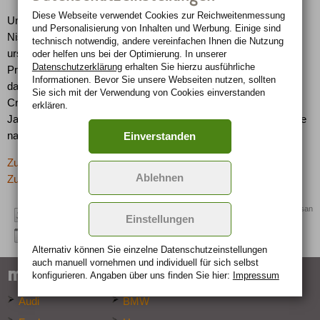
Diese Webseite verwendet Cookies zur Reichweiten­messung
Um die große Nachfrage stillen zu können, sucht das englische
und Personalisierung von Inhalten und Werbung. Einige sind
Nissan-Werk Sunderland derzeit nach Möglichkeiten, das auf
technisch notwendig, andere vereinfachen Ihnen die Nutzung
ursprünglich 130.000 Einheiten pro Jahr festgesetzte
oder helfen uns bei der Optimierung. In unserer
Datenschutzerklärung
erhalten Sie hierzu ausführliche
Produktionsvolumen auszuweiten. Schließlich geht es künftig
Informationen. Bevor Sie unsere Webseiten nutzen, sollten
darum, auch einen weltweiten Bedarf zu decken. Exporte des
Sie sich mit der Verwendung von Cookies einverstanden
Crossover-Modells starten noch im Mai unter anderem nach
erklären.
Japan, wo das Fahrzeug als Dualis auf den Markt kommt, sowie
nach Australien, Südafrika, Südamerika und in die Golf-Staaten.
Einverstanden
Zurück zur letzten Seite
Ablehnen
Zur Übersicht: -> SUV
Quelle: Nissan
Einstellungen
Alternativ können Sie einzelne Datenschutz­ein­stellungen
auch manuell vor­nehmen und indivi­duell für sich selbst
marken-specials
konfigurieren. Angaben über uns finden Sie hier:
Impressum
Audi
BMW