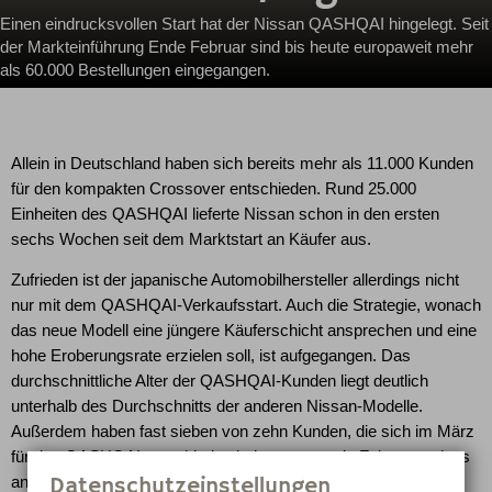
Einen eindrucksvollen Start hat der Nissan QASHQAI hingelegt. Seit
der Markteinführung Ende Februar sind bis heute europaweit mehr
als 60.000 Bestellungen eingegangen.
Allein in Deutschland haben sich bereits mehr als 11.000 Kunden
für den kompakten Crossover entschieden. Rund 25.000
Einheiten des QASHQAI lieferte Nissan schon in den ersten
sechs Wochen seit dem Marktstart an Käufer aus.
Zufrieden ist der japanische Automobilhersteller allerdings nicht
nur mit dem QASHQAI-Verkaufsstart. Auch die Strategie, wonach
das neue Modell eine jüngere Käuferschicht ansprechen und eine
hohe Eroberungsrate erzielen soll, ist aufgegangen. Das
durchschnittliche Alter der QASHQAI-Kunden liegt deutlich
unterhalb des Durchschnitts der anderen Nissan-Modelle.
Außerdem haben fast sieben von zehn Kunden, die sich im März
für den QASHQAI entschieden haben, zuvor ein Fahrzeug eines
Datenschutzeinstellungen
anderen Herstellers besessen.