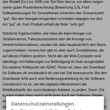
das Modell Go Live 1000 von TomTom hervor, vor allem wegen
seiner guten Routenberechnung (Bewertung 2,0). Fünf
Softwarelösungen für Smartphones erreichen das Gesamturteil
"gut". Bei den Navigati-onsgeräten schneiden dagegen nur drei
mit "gut" ab. Kein Produkt erhielt die Note "sehr gut".
Nützliche Eigenschaften, wie etwa die klare Ansage von
Straßennamen, Fahrspurassistent oder die Anzeige von
Verkehrsinformationen, wurden bis dato hauptsächlich den Navis
zugeschrieben. Inzwischen gibt es aber auch Smartphones, die
auf diesen Feldern punkten. Nicht alle der Mini-Computer sind
allerdings mit Halterungen zur Befestigung im Auto ausgestattet.
Ein weiterer Kritikpunkt der ADAC-Tester ist, dass der Download
für Software oft umständlich ist und viel Zeit beansprucht. Bei den
Downloads fehlt auch eine Bedienungsanleitung für die Software.
Unerlässlich ist es, bei den digitalen Alleskönnern die
Mobilfunktarife der verschiedenen Anbieter zu prüfen. Denn: Die
Kosten enden eben meist nicht beim Kauf der Software. Findet
ein Datentransport für Verkehrsinformationen oder Kartendaten
Datenschutzeinstellungen
über das Funknetz statt, kann es teuer werden. Wer keine Daten-