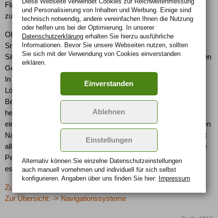
Diese Webseite verwendet Cookies zur Reichweiten­messung
Flatrate hat, zahlt extra. Falls im Ausland navigiert wird, fallen
und Personalisierung von Inhalten und Werbung. Einige sind
zusätzlich hohe Roamingkosten an.
technisch notwendig, andere vereinfachen Ihnen die Nutzung
oder helfen uns bei der Optimierung. In unserer
Ob man sich für ein herkömmliches Navi entscheidet oder ein
Datenschutzerklärung
erhalten Sie hierzu ausführliche
Informationen. Bevor Sie unsere Webseiten nutzen, sollten
Smartphone als Wegweiser nutzt, hängt von der persönlichen
Sie sich mit der Verwendung von Cookies einverstanden
Situation ab: Wird die Navigation für den Urlaub und den täglichen
erklären.
Gebrauch benötigt, empfiehlt sich ein mobiles Navigationsgerät.
In diesem Fall ist es die praktikablere und meist günstigere
Einverstanden
Lösung. Auch wer keine Zeit oder keine Lust zur intensiven
Beschäftigung mit den Programmen hat, sollte eher zu den
Ablehnen
herkömmlichen Navigationsgeräten greifen. Ist allerdings schon
ein Smartphone vorhanden, ist der Erwerb einer dazu passenden
Navigationssoftware sinnvoll und wirtschaftlich. Zu bedenken ist
Einstellungen
allerdings, dass ein Smartphone in der Regel an eine bestimmte
Person gebunden ist. Fährt diese Person im Auto nicht mit, gibt
Alternativ können Sie einzelne Datenschutz­ein­stellungen
es keine Navigation.
auch manuell vor­nehmen und indivi­duell für sich selbst
konfigurieren. Angaben über uns finden Sie hier:
Impressum
Zurück zur letzten Seite
Zur Übersicht: -> Navigationssysteme