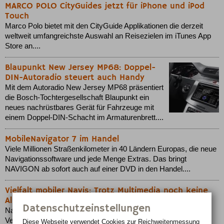
MARCO POLO CityGuides jetzt für iPhone und iPod
Touch
Marco Polo bietet mit den CityGuide Applikationen die derzeit
weltweit umfangreichste Auswahl an Reisezielen im iTunes App
Store an....
Blaupunkt New Jersey MP68: Doppel-
DIN-Autoradio steuert auch Handy
Mit dem Autoradio New Jersey MP68 präsentiert
die Bosch-Tochtergesellschaft Blaupunkt ein
neues nachrüstbares Gerät für Fahrzeuge mit
einem Doppel-DIN-Schacht im Armaturenbrett....
MobileNavigator 7 im Handel
Viele Millionen Straßenkilometer in 40 Ländern Europas, die neue
Navigationssoftware und jede Menge Extras. Das bringt
NAVIGON ab sofort auch auf einer DVD in den Handel....
Vielfalt mobiler Navis: Trotz Multimedia noch keine
Alleskönner
Datenschutzeinstellungen
Navigationsgeräte wandeln sich von statischen zu flexiblen
Verkehrsleitsystemen mit Mobilfunk-Anschluss und
Diese Webseite verwendet Cookies zur Reichweiten­messung