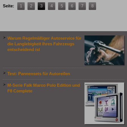
Seite:
1
2
3
4
5
6
7
8
Warum Regelmäßiger Autoservice für
die Langlebigkeit Ihres Fahrzeugs
entscheidend ist
Test: Pannensets für Autoreifen
M-Serie Falk Marco Polo Edition und
F8 Complete