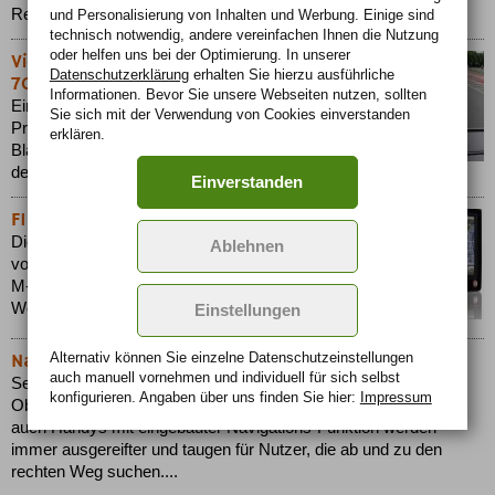
Reiseführer....
und Personalisierung von Inhalten und Werbung. Einige sind
technisch notwendig, andere vereinfachen Ihnen die Nutzung
oder helfen uns bei der Optimierung. In unserer
Video-Navigation mit dem TravelPilot
Datenschutzerklärung
erhalten Sie hierzu ausführliche
700
Informationen. Bevor Sie unsere Webseiten nutzen, sollten
Ein technisch besonders anspruchsvolles
Sie sich mit der Verwendung von Cookies einverstanden
Produkt bringt die Bosch-Tochtergesellschaft
erklären.
Blaupunkt jetzt mit dem PND TravelPilot 700 auf
den Markt....
Einverstanden
F10 und Falk 2nd Edition jetzt im Handel
Die neueste Generation der Navigationsgeräte
Ablehnen
von Falk, das F10 und die Geräte der F-Serie und
M-Serie 2nd Edition, warten mit einer innovativen
Weiterentwicklung auf....
Einstellungen
Alternativ können Sie einzelne Datenschutz­ein­stellungen
Navigationsgeräte noch nie so gut und günstig
auch manuell vor­nehmen und indivi­duell für sich selbst
Selbst Navigationsgeräte mit Funktionen der bisherigen
konfigurieren. Angaben über uns finden Sie hier:
Impressum
Oberklasse gibt es inzwischen zum Schnäppchenpreis. Und
auch Handys mit eingebauter Navigations-Funktion werden
immer ausgereifter und taugen für Nutzer, die ab und zu den
rechten Weg suchen....