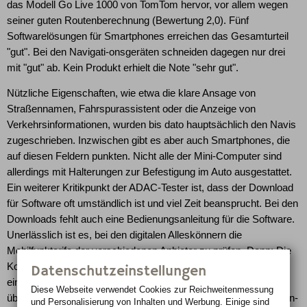
das Modell Go Live 1000 von TomTom hervor, vor allem wegen
seiner guten Routenberechnung (Bewertung 2,0). Fünf
Softwarelösungen für Smartphones erreichen das Gesamturteil
"gut". Bei den Navigati-onsgeräten schneiden dagegen nur drei
mit "gut" ab. Kein Produkt erhielt die Note "sehr gut".
Nützliche Eigenschaften, wie etwa die klare Ansage von
Straßennamen, Fahrspurassistent oder die Anzeige von
Verkehrsinformationen, wurden bis dato hauptsächlich den Navis
zugeschrieben. Inzwischen gibt es aber auch Smartphones, die
auf diesen Feldern punkten. Nicht alle der Mini-Computer sind
allerdings mit Halterungen zur Befestigung im Auto ausgestattet.
Ein weiterer Kritikpunkt der ADAC-Tester ist, dass der Download
für Software oft umständlich ist und viel Zeit beansprucht. Bei den
Downloads fehlt auch eine Bedienungsanleitung für die Software.
Unerlässlich ist es, bei den digitalen Alleskönnern die
Mobilfunktarife der verschiedenen Anbieter zu prüfen. Denn: Die
Kosten enden eben meist nicht beim Kauf der Software. Findet
Datenschutzeinstellungen
ein Datentransport für Verkehrsinformationen oder Kartendaten
Diese Webseite verwendet Cookies zur Reichweiten­messung
über das Funknetz statt, kann es teuer werden. Wer keine Daten-
und Personalisierung von Inhalten und Werbung. Einige sind