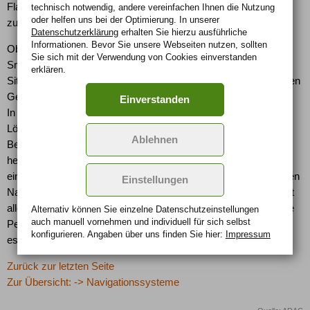
Flatrate hat, zahlt extra. Falls im Ausland navigiert wird, fallen
technisch notwendig, andere vereinfachen Ihnen die Nutzung
oder helfen uns bei der Optimierung. In unserer
zusätzlich hohe Roamingkosten an.
Datenschutzerklärung
erhalten Sie hierzu ausführliche
Informationen. Bevor Sie unsere Webseiten nutzen, sollten
Ob man sich für ein herkömmliches Navi entscheidet oder ein
Sie sich mit der Verwendung von Cookies einverstanden
Smartphone als Wegweiser nutzt, hängt von der persönlichen
erklären.
Situation ab: Wird die Navigation für den Urlaub und den täglichen
Gebrauch benötigt, empfiehlt sich ein mobiles Navigationsgerät.
Einverstanden
In diesem Fall ist es die praktikablere und meist günstigere
Lösung. Auch wer keine Zeit oder keine Lust zur intensiven
Ablehnen
Beschäftigung mit den Programmen hat, sollte eher zu den
herkömmlichen Navigationsgeräten greifen. Ist allerdings schon
ein Smartphone vorhanden, ist der Erwerb einer dazu passenden
Einstellungen
Navigationssoftware sinnvoll und wirtschaftlich. Zu bedenken ist
allerdings, dass ein Smartphone in der Regel an eine bestimmte
Alternativ können Sie einzelne Datenschutz­ein­stellungen
auch manuell vor­nehmen und indivi­duell für sich selbst
Person gebunden ist. Fährt diese Person im Auto nicht mit, gibt
konfigurieren. Angaben über uns finden Sie hier:
Impressum
es keine Navigation.
Zurück zur letzten Seite
Zur Übersicht: -> Navigationssysteme