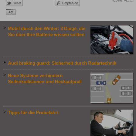
Quelle: ADAC
Mobil durch den Winter: 3 Dinge, die
Sie über Ihre Batterie wissen sollten
Audi braking guard: Sicherheit durch Radartechnik
Neue Systeme verhindern
Seitenkollisionen und Heckaufprall
Tipps für die Probefahrt