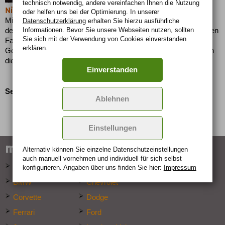
technisch notwendig, andere vereinfachen Ihnen die Nutzung
Nissan 350Z Roadster: radikal offen
oder helfen uns bei der Optimierung. In unserer
Mit der Roadster-Version des 350Z hat Nissan die Faszination
Datenschutzerklärung
erhalten Sie hierzu ausführliche
Informationen. Bevor Sie unsere Webseiten nutzen, sollten
der Baureihe in der Tat in eine neue Dimension gehoben. Wer den
Sie sich mit der Verwendung von Cookies einverstanden
Fahrspaß des geschlossenen Modells mit der zusätzlichen
erklären.
Genusskomponente des Offenfahrens kombinieren will, findet in
diesem Auto das Beste aus beiden Z-Welten vereint....
Einverstanden
Seite:
1
2
Ablehnen
Einstellungen
marken-specials
Alternativ können Sie einzelne Datenschutz­ein­stellungen
auch manuell vor­nehmen und indivi­duell für sich selbst
Alfa Romeo
Audi
konfigurieren. Angaben über uns finden Sie hier:
Impressum
BMW
Chevrolet
Corvette
Dodge
Ferrari
Ford