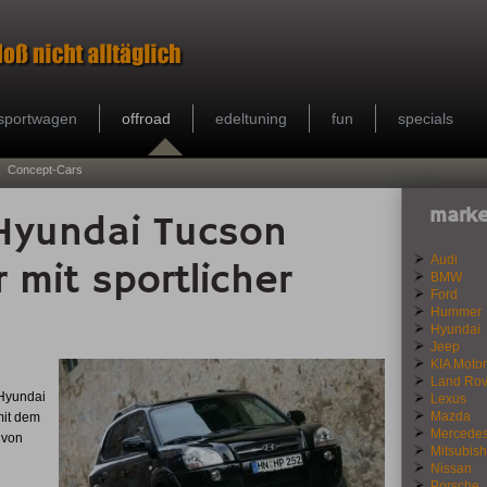
sportwagen
offroad
edeltuning
fun
specials
Concept-Cars
marke
Hyundai Tucson
Audi
r mit sportlicher
BMW
Ford
Hummer
Hyundai
Jeep
KIA Motor
Land Rov
 Hyundai
Lexus
Mazda
mit dem
Mercede
 von
Mitsubish
Nissan
Porsche