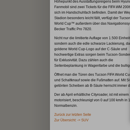
Höhepunkt des Ausstattungsreigens beim Hyund
Fanmobil sind zwei Tickets für die FIFA WM 200
sich im Handschuhfach befinden. Damit der Weg
Stadion besonders leicht fällt, verfügt der Tucso
World Cup™ außerdem über das Navigationssy
Becker Traffic Pro 7820.
Nicht nur die limitierte Auflage von 1.500 Einheit
sondern auch die edle schwarze Lackierung, da
goldene World Cup-Logo auf der C-Säule und
hochwertige Extras sorgen beim Tucson-Sonde
für Exklusivität. Dazu zählen auch die
Seitenbeplankung in Wagenfarbe und die bullig
Öffnet man die Türen des Tucson FIFA World Cup
und Schaltknauf sowie die Fußmatten auf. Mit Si
getönten Scheiben ab B-Säule herrscht immer 
Der ab April erhältliche Cityroader, ist mit ein
motorisiert, beschleunigt von 0 auf 100 km/h in
Normalbenzin.
Zurück zur letzten Seite
Zur Übersicht: -> SUV