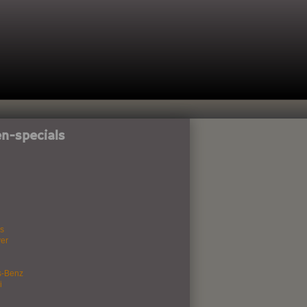
n-specials
s
er
s-Benz
i