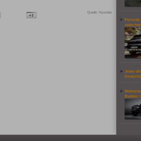
Quelle: Hyundai
Porsche 
zwische
Jeder dri
Deutschl
Wohnzim
Bunker: 