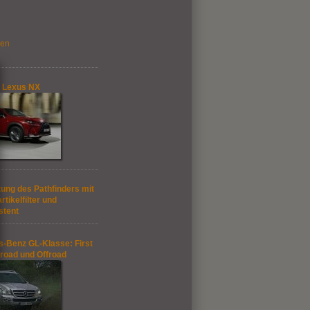
gen
 Lexus NX
ung des Pathfinders mit
rtikelfilter und
stent
-Benz GL-Klasse: First
road und Offroad