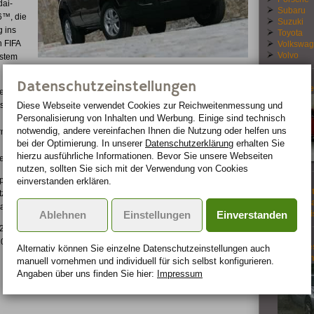
ai-
Subaru
6™, die
Suzuki
 ins
Toyota
n FIFA
Volkswa
Volvo
stem
Datenschutzeinstellungen
Der neue
en,
s
Diese Webseite verwendet Cookies zur Reichweiten­messung und
Personalisierung von Inhalten und Werbung. Einige sind technisch
notwendig, andere vereinfachen Ihnen die Nutzung oder helfen uns
rmodell
bei der Optimierung. In unserer
Datenschutzerklärung
erhalten Sie
hierzu ausführliche Informationen. Bevor Sie unsere Webseiten
e 235er Bereifung.
nutzen, sollten Sie sich mit der Verwendung von Cookies
™, fallen die edle schwarze Lederausstattung für Sitze, Lenkrad
einverstanden erklären.
Nachrüst
tzheizung für die Vordersitze, einer Klimaautomatik und dunkel
Diesel-Pa
das passende Klima an Bord.
Fahrassi
Ablehnen
Einstellungen
Einverstanden
em 2,0-Liter-Vierzylinder-Benzinmotor und 104 kW (141 PS)
 10,4 Sekunden und verbraucht im Gesamtzyklus lediglich 8,0 Liter
Mercedes
Alternativ können Sie einzelne Datenschutz­ein­stellungen auch
Class On
manuell vor­nehmen und indivi­duell für sich selbst konfigurieren.
Angaben über uns finden Sie hier:
Impressum