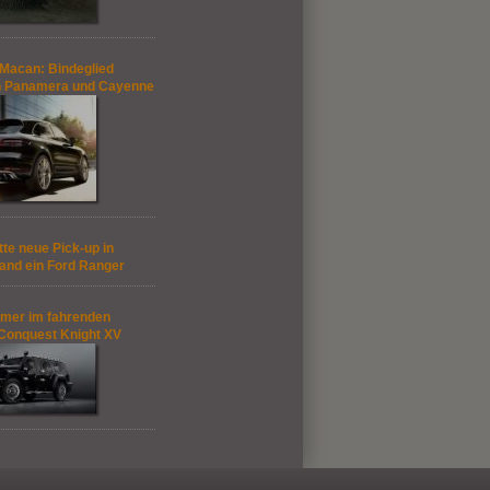
Macan: Bindeglied
n Panamera und Cayenne
tte neue Pick-up in
and ein Ford Ranger
mer im fahrenden
Conquest Knight XV