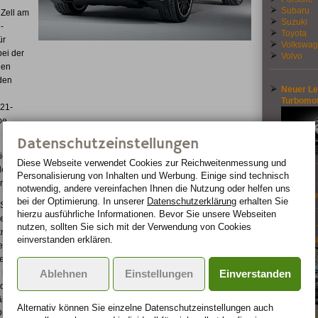
Subaru
 Zell am
Suzuki
-
Toyota
ür
Volkswa
bei der
Volvo
den
 den
Neuer Le
Turbomo
 21-
be
Datenschutzeinstellungen
rienmäßige Bi-Xenon-Scheinwerfer sowie einer ab der B-Säule
Diese Webseite verwendet Cookies zur Reichweiten­messung und
ellbezeichnung „Cayenne GTS“ in schwarz mit rotem „S“ am
Personalisierung von Inhalten und Werbung. Einige sind technisch
ndem Doppelflügelprofil ist ohne Aufpreis lieferbar.
Porsche 
notwendig, andere vereinfachen Ihnen die Nutzung oder helfen uns
Road-Aw
bei der Optimierung. In unserer
Datenschutzerklärung
erhalten Sie
TS „Porsche Design Edition 3“ wird durch die exklusive schwarze
hierzu ausführliche Informationen. Bevor Sie unsere Webseiten
er Armaturentafel und den Türbrüstungen weiter gesteigert. Das
nutzen, sollten Sie sich mit der Verwendung von Cookies
Hyundai 
rad macht die gebotene Sportlichkeit noch greifbarer. Elektrisch
einverstanden erklären.
ausgeprä
et und erhöhten Seitenwangen bieten Fahrer und Beifahrer
die vorderen Kopfstützen ist das Porsche-Wappen geprägt, die
 mit rutschfestem Alcantara bezogen. Dieses Material verleiht
Ablehnen
Einstellungen
Einverstanden
eidungen sowie den Innenseiten der Türgriffe und dem kompletten
hrend Carbon-Zierleisten eine Brücke zum Motorsport schlagen.
Alternativ können Sie einzelne Datenschutz­ein­stellungen auch
 Drehzahlmesser, Einstiegsblenden vorne und jene Plakette im