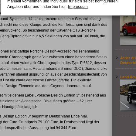
manuell vor­nehmen und indivi­duell für sich selbst konfigurieren.
inseriennummer.
Angaben über uns finden Sie hier:
Impressum
rseits auf Knopfdruck über die serienmäßige Sportabgasanlage
Der neue
Sound-System mit 14 Lautsprechern und einer Gesamtleistung
ch nicht nur diese Klänge, auch die Fahrleistungen sind dank des
eindruckend. So beschleunigt der Cayenne GTS „Porsche
Gang-Tiptronic S in nur 6,5 Sekunden von null auf 100 km/h, die
t.
tionell einzigartige Porsche Design-Accessoires serienmäßig
stimmte Chronograph genießt inzwischen einen besonderen Status.
Jeder dri
udio auf einen Automatik-Chronographen des Typs P’6612, dessen
Deutschl
sedurchmesser samt Metallarmband mit einer DLC („Diamond Like
Verfahren stammt ursprünglich aus der Beschichtungstechnik von
Land Rov
Uhr die charakteristische Fahrzeugfarbe. Ein exklusiv
ante Design-Elemente aus dem Cayenne-Innenraum auf.
set mit eigenem Label „Porsche Design Edition 3“, bestehend aus
funktionellen Aktentasche. Bis auf den größten – 62 Liter
als Handgepäck tauglich.
Design Edition 3“ beginnt in Deutschland Ende Mai.
t der Euro-Grundpreis 79.100 Euro, in Deutschland liegt der
änderspezifischer Ausstattung bei 94.344 Euro.