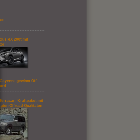
gen
xus RX 200t mit
tor
Cayenne gewinnt Off
ard
Terracan: Kraftpaket mit
gten Offroad-Qualitäten