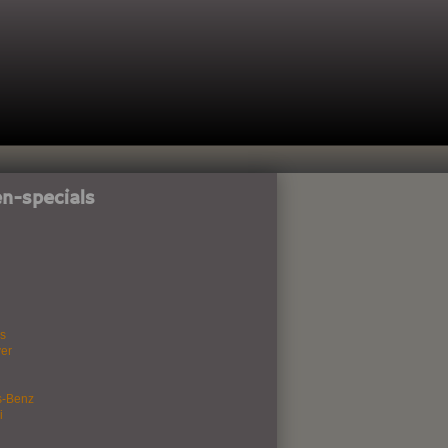
n-specials
s
er
s-Benz
i