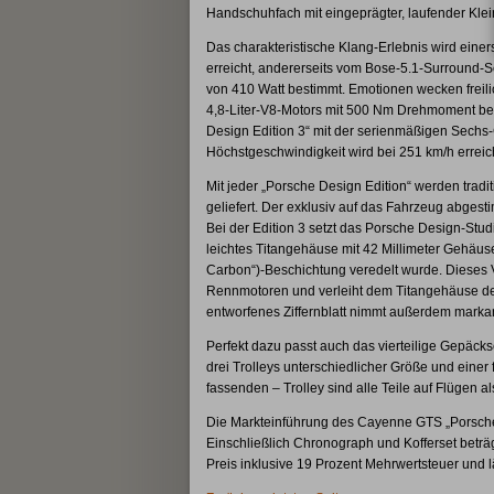
Handschuhfach mit eingeprägter, laufender Kle
Das charakteristische Klang-Erlebnis wird eine
erreicht, andererseits vom Bose-5.1-Surround-
von 410 Watt bestimmt. Emotionen wecken freili
4,8-Liter-V8-Motors mit 500 Nm Drehmoment be
Design Edition 3“ mit der serienmäßigen Sechs-
Höchstgeschwindigkeit wird bei 251 km/h erreich
Mit jeder „Porsche Design Edition“ werden tradi
geliefert. Der exklusiv auf das Fahrzeug abge
Bei der Edition 3 setzt das Porsche Design-St
leichtes Titangehäuse mit 42 Millimeter Gehäu
Carbon“)-Beschichtung veredelt wurde. Dieses 
Rennmotoren und verleiht dem Titangehäuse der 
entworfenes Ziffernblatt nimmt außerdem mark
Perfekt dazu passt auch das vierteilige Gepäck
drei Trolleys unterschiedlicher Größe und einer 
fassenden – Trolley sind alle Teile auf Flügen 
Die Markteinführung des Cayenne GTS „Porsche 
Einschließlich Chronograph und Kofferset beträg
Preis inklusive 19 Prozent Mehrwertsteuer und l