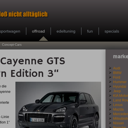
sportwagen
offroad
edeltuning
fun
specials
Concept-Cars
marke
 Cayenne GTS
Audi
n Edition 3“
BMW
Ford
Hummer
e die
Hyundai
Jeep
Cayenne
KIA Motor
Land Rov
rierte
Lexus
Mazda
Mercede
-Linie
Mitsubish
tion 1“
Nissan
Porsche