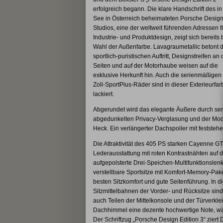
erfolgreich begann. Die klare Handschrift des in
See in Österreich beheimateten Porsche Design
Studios, eine der weltweit führenden Adressen f
Industrie- und Produktdesign, zeigt sich bereits 
Wahl der Außenfarbe. Lavagraumetallic betont 
sportlich-puristischen Auftritt, Designstreifen an
Seiten und auf der Motorhaube weisen auf die
exklusive Herkunft hin. Auch die serienmäßigen
Zoll-SportPlus-Räder sind in dieser Exterieurfar
lackiert.
Abgerundet wird das elegante Äußere durch se
abgedunkelten Privacy-Verglasung und der Mod
Heck. Ein verlängerter Dachspoiler mit feststehe
Die Attraktivität des 405 PS starken Cayenne G
Lederausstattung mit roten Kontrastnähten auf d
aufgepolsterte Drei-Speichen-Multifunktionslenk
verstellbare Sportsitze mit Komfort-Memory-Pak
besten Sitzkomfort und gute Seitenführung. In 
Sitzmittelbahnen der Vorder- und Rücksitze sind
auch Teilen der Mittelkonsole und der Türverkl
Dachhimmel eine dezente hochwertige Note, wä
Der Schriftzug „Porsche Design Edition 3“ ziert