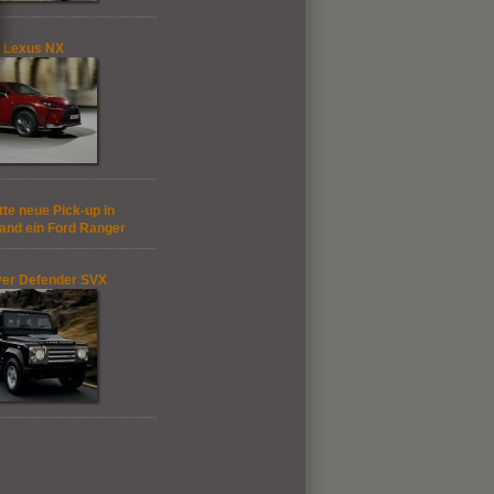
 Lexus NX
tte neue Pick-up in
and ein Ford Ranger
er Defender SVX