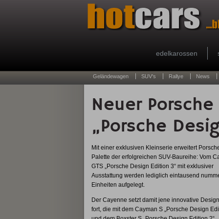
edelkarossen
Geländewagen
SUV's
Rallye
News
Neuer Porsche
„Porsche Desig
Mit einer exklusiven Kleinserie erweitert Porsch
Palette der erfolgreichen SUV-Baureihe: Vom 
GTS „Porsche Design Edition 3“ mit exklusiver
Ausstattung werden lediglich eintausend numme
Einheiten aufgelegt.
Der Cayenne setzt damit jene innovative Design
fort, die mit dem Cayman S „Porsche Design Edi
und dem Boxster S „Porsche Design Edition 2“