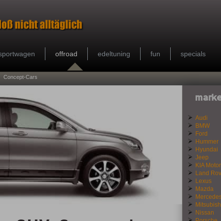
sportwagen
offroad
edeltuning
fun
specials
Concept-Cars
marke
Audi
BMW
Ford
Hummer
Hyundai
Jeep
KIA Motor
Land Rov
Lexus
Mazda
Mercede
Mitsubish
Nissan
Porsche