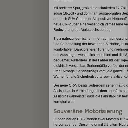
Mit breiterer Spur, groß dimensionierten 17-Zoll
sogar 18-Zoll - und dominant ausgeprägten Seit
dennoch SUV-Charakter. Als positiver Nebeneffe
neue CR-V über eine wesentlich verbesserte Aer
Reduzierung des Verbrauchs beiträgt.
Trotz nahezu identischer Innenraumabmessunge
und Beibehaltung der bewährten Sitzhöhe, ist d
komfortabler. Dank breiterer Türen und niedrige
und Aussteigen wesentlich erleichtert und die V
bequemer. Außerdem ist der Fahrersitz der Top-
elektrisch verstellbar. Serienmäßig verfügt der
Front-Airbags, Seitenairbags vorn, die ganze F
Warner für alle Sicherheitsgurte sowie aktive Ko
Der neue CR-V besitzt außerdem serienmäßig da
Assist), das in Verbindung mit dem ebenfalls se
Assist) gewährleistet, dass die Fahrstabilität 
korrigiert wird.
Souveräne Motorisierung
Für den neuen CR-V stehen zwei Motoren zur Wa
hervorragender Dieselmotor mit 2,2 Litern Hub