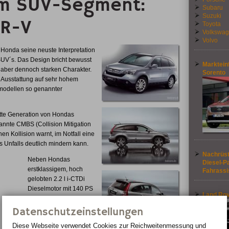
 im SUV-Segment:
Subaru
Suzuki
CR-V
Toyota
Volkswa
Volvo
 Honda seine neuste Interpretation
SUV´s. Das Design bricht bewusst
Marktein
t aber dennoch starken Charakter.
Sorento
 Ausstattung auf sehr hohem
modellen so genannter
ritte Generation von Hondas
annte CMBS (Collision Mitigation
n Kollision warnt, im Notfall eine
s Unfalls deutlich mindern kann.
Nachrüst
Neben Hondas
Diesel-Pa
erstklassigem, hoch
Fahrassi
gelobten 2.2 l i-CTDi
Dieselmotor mit 140 PS
Land Rov
kommt im neuen CR-V
ein neuer 2.0 l i-VTEC
Datenschutzeinstellungen
Benzinmotor mit 150 PS
Diese Webseite verwendet Cookies zur Reichweiten­messung und