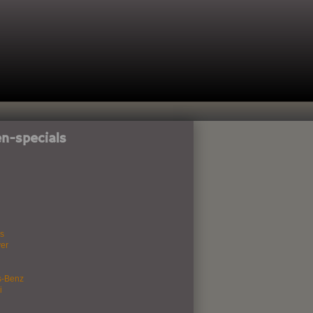
n-specials
s
er
s-Benz
i