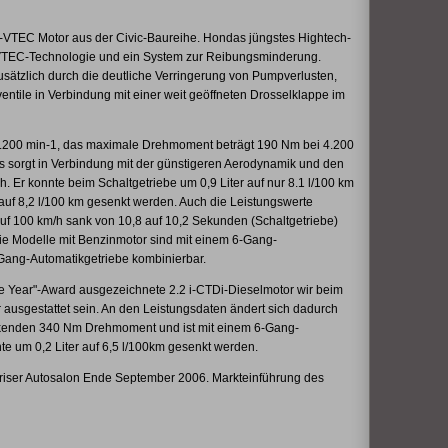
i-VTEC Motor aus der Civic-Baureihe. Hondas jüngstes Hightech-
te VTEC-Technologie und ein System zur Reibungsminderung.
usätzlich durch die deutliche Verringerung von Pumpverlusten,
entile in Verbindung mit einer weit geöffneten Drosselklappe im
6.200 min-1, das maximale Drehmoment beträgt 190 Nm bei 4.200
s sorgt in Verbindung mit der günstigeren Aerodynamik und den
. Er konnte beim Schaltgetriebe um 0,9 Liter auf nur 8.1 l/100 km
 auf 8,2 l/100 km gesenkt werden. Auch die Leistungswerte
uf 100 km/h sank von 10,8 auf 10,2 Sekunden (Schaltgetriebe)
ie Modelle mit Benzinmotor sind mit einem 6-Gang-
Gang-Automatikgetriebe kombinierbar.
he Year"-Award ausgezeichnete 2.2 i-CTDi-Dieselmotor wir beim
 ausgestattet sein. An den Leistungsdaten ändert sich dadurch
ruckenden 340 Nm Drehmoment und ist mit einem 6-Gang-
te um 0,2 Liter auf 6,5 l/100km gesenkt werden.
riser Autosalon Ende September 2006. Markteinführung des