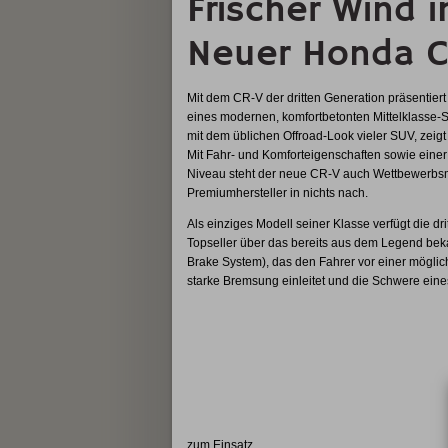
Frischer Wind
Neuer Honda 
Mit dem CR-V der dritten Generation präsentiert
eines modernen, komfortbetonten Mittelklasse-
mit dem üblichen Offroad-Look vieler SUV, zeig
Mit Fahr- und Komforteigenschaften sowie einer
Niveau steht der neue CR-V auch Wettbewerbs
Premiumhersteller in nichts nach.
Als einziges Modell seiner Klasse verfügt die d
Topseller über das bereits aus dem Legend bek
Brake System), das den Fahrer vor einer mögliche
starke Bremsung einleitet und die Schwere eine
zum Einsatz.