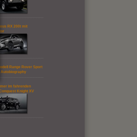
xus RX 200t mit
tor
dell Range Rover Sport
 Autobiography
mer im fahrenden
Conquest Knight XV