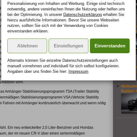
Personalisierung von Inhalten und Werbung. Einige sind technisch
-Rädern - je nach Ausstattung
notwendig, andere vereinfachen Ihnen die Nutzung oder helfen uns
bei der Optimierung. In unserer
Datenschutzerklärung
erhalten Sie
enschwellern zeigt er aber
hierzu ausführliche Informationen. Bevor Sie unsere Webseiten
kt des neuen Designs verfügt der
nutzen, sollten Sie sich mit der Verwendung von Cookies
odynamik, die signifikant zur
Neuer Le
einverstanden erklären.
Turbomo
n im Vergleich mit dem Vorgänger
Ablehnen
Einstellungen
Einverstanden
er neue CR-V deutlich
rer Türschweller wurde das Ein-
ordersitze sind größer und
Alternativ können Sie einzelne Datenschutz­ein­stellungen auch
Ausstattung Executive 8-fach
manuell vor­nehmen und indivi­duell für sich selbst konfigurieren.
Sondermo
 neue CR-V über zweistufige SRS-
Angaben über uns finden Sie hier:
Impressum
3.0 TDV6
lanke abdeckende Kopf-Airbags,
pfstützen vorn.
Wohnzim
Bunker: 
s Anhänger-Stabilisierungsprogramm TSA (Trailer Stability
rienmäßigen Stabilisierungsprogramm VSA (Vehicle Stability
beim Fahren mit Anhänger kontinuierlich überwacht und wenn nötig
hl. Ein neu entwickelter 2,0 Liter-Benziner und Hondas
raum, der im neuen CR-V über einen serienmäßigen