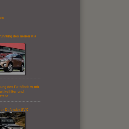
gen
führung des neuen Kia
ung des Pathfinders mit
rtikelfilter und
stent
er Defender SVX