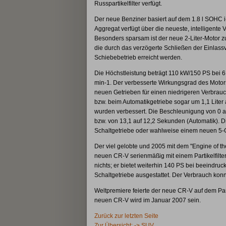
Russpartikelfilter verfügt.
Der neue Benziner basiert auf dem 1.8 l SOHC 
Aggregat verfügt über die neueste, intelligen
Besonders sparsam ist der neue 2-Liter-Motor z
die durch das verzögerte Schließen der Einlassv
Schiebebetrieb erreicht werden.
Die Höchstleistung beträgt 110 kW/150 PS bei 
min-1. Der verbesserte Wirkungsgrad des Motor
neuen Getrieben für einen niedrigeren Verbrauch
bzw. beim Automatikgetriebe sogar um 1,1 Liter
wurden verbessert. Die Beschleunigung von 0 a
bzw. von 13,1 auf 12,2 Sekunden (Automatik). D
Schaltgetriebe oder wahlweise einem neuen 5-
Der viel gelobte und 2005 mit dem "Engine of t
neuen CR-V serienmäßig mit einem Partikelfilter
nichts; er bietet weiterhin 140 PS bei beeind
Schaltgetriebe ausgestattet. Der Verbrauch konn
Weltpremiere feierte der neue CR-V auf dem Pa
neuen CR-V wird im Januar 2007 sein.
Zurück zur letzten Seite
Zur Übersicht: -> SUV