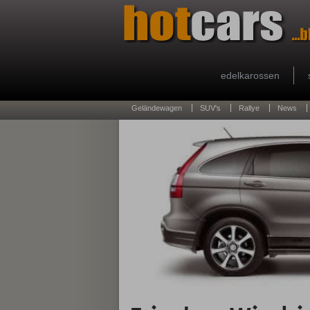
edelkarossen
Geländewagen
SUV's
Rallye
News