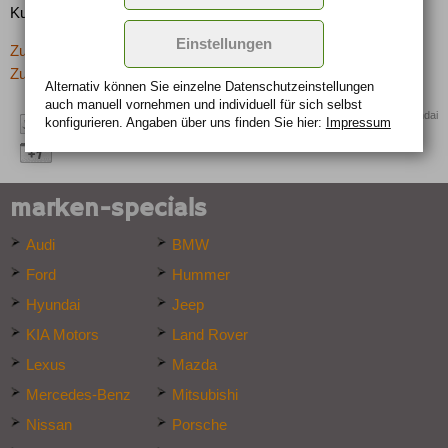
Kunden entschieden.
Einstellungen
Zurück zur letzten Seite
Zur Übersicht: -> SUV
Alternativ können Sie einzelne Datenschutz­ein­stellungen
auch manuell vor­nehmen und indivi­duell für sich selbst
Quelle: Hyundai
konfigurieren. Angaben über uns finden Sie hier:
Impressum
marken-specials
Audi
BMW
Ford
Hummer
Hyundai
Jeep
KIA Motors
Land Rover
Lexus
Mazda
Mercedes-Benz
Mitsubishi
Nissan
Porsche