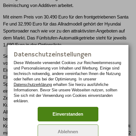
Beimischung von Additiven arbeitet.
Mit einem Preis von 30.490 Euro für den frontgetriebenen Santa
Fe und 32.990 Euro für das Allradmodell gehört der Hyundai
Sportsroader nach wie vor zu den attraktivsten Angeboten auf
dem Markt. Das Fünfstufen-Automatikgetriebe steht für jeweils
1.690 Euro in der Optionsliste.
Datenschutzeinstellungen
Seit seiner deutschen Markteinführung im März 2006 wurden
Diese Webseite verwendet Cookies zur Reichweiten­messung
vom neuen Santa Fe bis Ende September 2006 bereits 2.921
und Personalisierung von Inhalten und Werbung. Einige sind
Einheiten verkauft, was beinahe dem Jahresziel von 3.000
technisch notwendig, andere vereinfachen Ihnen die Nutzung
Einheiten entspricht. Die Erfolgsgeschichte von Hyundais
oder helfen uns bei der Optimierung. In unserer
Sportsroader wird somit auch in der zweiten Generation
Datenschutzerklärung
erhalten Sie hierzu ausführliche
Informationen. Bevor Sie unsere Webseiten nutzen, sollten
eindrucksvoll fortgeschrieben. Der Dieselanteil betrug in diesem
Sie sich mit der Verwendung von Cookies einverstanden
Zeitraum knapp 84 Prozent. Rund 62 Prozent aller Santa Fe
erklären.
Kunden wählten – entweder als Diesel oder Benziner - eine
Allradvariante und 29 Prozent die erstmals im Programm
Einverstanden
befindliche Siebensitzer-Konfiguration. Die beliebteste
Kombination im vielfältigen Santa Fe-Programm ist der 2.2 CRDi
Ablehnen
mit Allradantrieb und Automatikgetriebe, für den sich bisher 1.032