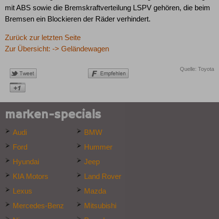
mit ABS sowie die Bremskraftverteilung LSPV gehören, die beim
Bremsen ein Blockieren der Räder verhindert.
Zurück zur letzten Seite
Zur Übersicht: -> Geländewagen
Quelle: Toyota
marken-specials
Audi
BMW
Ford
Hummer
Hyundai
Jeep
KIA Motors
Land Rover
Lexus
Mazda
Mercedes-Benz
Mitsubishi