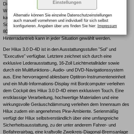
Einstellungen
Die Bedienung des Allradantriebs ist denkbar einfach. Mit einem
Wählhebel, der griffgünstig neben dem Schalthebel platziert ist,
Alternativ können Sie einzelne Datenschutz­ein­stellungen
kann der Fahrer zwischen Heck- und Allradantrieb wählen.
auch manuell vor­nehmen und indivi­duell für sich selbst
Sowohl bei Stillstand als auch bis zu einer Geschwindigkeit von
konfigurieren. Angaben über uns finden Sie hier:
Impressum
80 km/h kann der Allradantrieb aktiviert werden. Der
Hinterradantrieb kann in jeder Situation gewählt werden.
Der Hilux 3.0 D-4D ist in den Ausstattungsstufen "Sol" und
"Executive" verfügbar. Letztere zeichnet sich durch eine
exklusive Lederausstattung, 16-Zoll Leichtmetallräder sowie
durch ein Mulitfunktions-, Audio- und DVD-Navigationssystem
aus. Eine hervorragend ablesbare Optitron-Instrumenteneinheit
und ein Multi-Informations-Display mit Bordcomputer verleihen
dem Cockpit des Hilux 3.0 D-4D einen exklusiven Touch. Eine
erstklassige Verarbeitung, hochwertige Materialien und eine
wirkungsvolle Geräuschdämmung verleihen dem Innenraum des
Hilux zudem ein angenehmes Pkw-Ambiente. Serienmäßig
verfügt der Hilux selbstverständlich über eine umfangreiche
Sicherheitsausstattung, zu der unter anderem Fahrer- und
Beifahrerairbag, eine kraftvolle Zweikreis-Diagonal-Bremsanlage