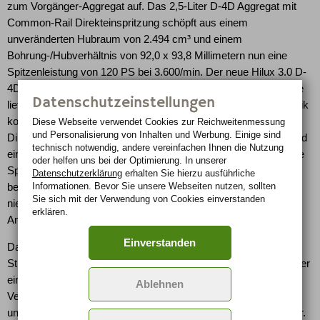
zum Vorgänger-Aggregat auf. Das 2,5-Liter D-4D Aggregat mit
Common-Rail Direkteinspritzung schöpft aus einem
unveränderten Hubraum von 2.494 cm³ und einem
Bohrung-/Hubverhältnis von 92,0 x 93,8 Millimetern nun eine
Spitzenleistung von 120 PS bei 3.600/min. Der neue Hilux 3.0 D-
4D ist exklusiv als Double Cab 4x4 mit Fünfgang-Schaltgetriebe
Datenschutzeinstellungen
lieferbar. Auf Wunsch lässt er sich mit einer Vierstufen-Automatik
kombinieren. Der 3,0-Liter Turbodiesel mit Common-Rail
Diese Webseite verwendet Cookies zur Reichweiten­messung
und Personalisierung von Inhalten und Werbung. Einige sind
Direkteinspritzung liefert aus einem Hubraum von 2.982 cm³ und
technisch notwendig, andere vereinfachen Ihnen die Nutzung
einem Bohrung-/Hubverhältnis von 96,0 x 103,0 Millimetern eine
oder helfen uns bei der Optimierung. In unserer
Spitzenleistung von 171 PS bei 3.600/min. Jeder Hilux
Datenschutzerklärung
erhalten Sie hierzu ausführliche
Informationen. Bevor Sie unsere Webseiten nutzen, sollten
beeindruckt dank der hohen Drehmomentausbeute bereits bei
Sie sich mit der Verwendung von Cookies einverstanden
niedrigen Drehzahlen durch einen spontanen und kraftvollen
erklären.
Antritt.
Einverstanden
Damit der Toyota Pickup seinen Weg auch abseits befestigter
Straßen findet, verfügen Extra Cab 4x4 und Double Cab 4x4 über
einen zuschaltbaren Allradantrieb mit Geländeuntersetzung. Ein
Ablehnen
Verteilergetriebe, das die Antriebskräfte des Motors auf Vorder-
und Hinterachse aufteilt, stellt ein Höchstmaß an Traktion sicher.