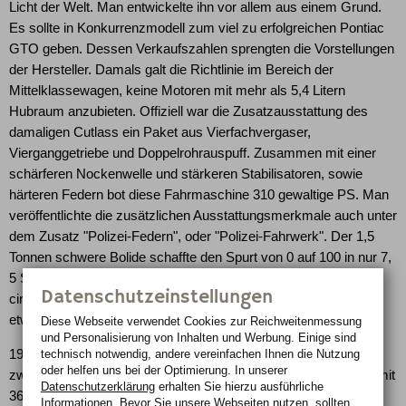
Licht der Welt. Man entwickelte ihn vor allem aus einem Grund.
Es sollte in Konkurrenzmodell zum viel zu erfolgreichen Pontiac
GTO geben. Dessen Verkaufszahlen sprengten die Vorstellungen
der Hersteller. Damals galt die Richtlinie im Bereich der
Mittelklassewagen, keine Motoren mit mehr als 5,4 Litern
Hubraum anzubieten. Offiziell war die Zusatzausstattung des
damaligen Cutlass ein Paket aus Vierfachvergaser,
Vierganggetriebe und Doppelrohrauspuff. Zusammen mit einer
schärferen Nockenwelle und stärkeren Stabilisatoren, sowie
härteren Federn bot diese Fahrmaschine 310 gewaltige PS. Man
veröffentlichte die zusätzlichen Ausstattungsmerkmale auch unter
dem Zusatz "Polizei-Federn", oder "Polizei-Fahrwerk". Der 1,5
Tonnen schwere Bolide schaffte den Spurt von 0 auf 100 in nur 7,
5 Sekunden. Seine höchstmögliche Geschwindigkeit wurde mit
Datenschutzeinstellungen
cirka 185 Km/h angegeben. Das erste Modell des 442 wurde
etwa 3000 Mal verkauft.
Diese Webseite verwendet Cookies zur Reichweiten­messung
und Personalisierung von Inhalten und Werbung. Einige sind
1966 erhielt der Oldsmobile 442 ein Facelift. Zusätzlich bot man
technisch notwendig, andere vereinfachen Ihnen die Nutzung
oder helfen uns bei der Optimierung. In unserer
zwei neue Motorenvarianten an. Einen Carter Doppelvergaser mit
Datenschutzerklärung
erhalten Sie hierzu ausführliche
360 PS und 599 Nm, sowie einen neuen Vierfachvergaser mit
Informationen. Bevor Sie unsere Webseiten nutzen, sollten