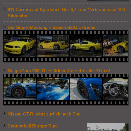
911 Carrera auf Sparfahrt: Nur 6,7 Liter Verbrauch auf 100
Kilometer
Der Super-Mustang – Saleen S281 Extreme
GeigerCars Z06: Die stärkste Corvette aller Zeiten!
Nissan GT-R kehrt zurück nach Spa
Cannonball Europe Run