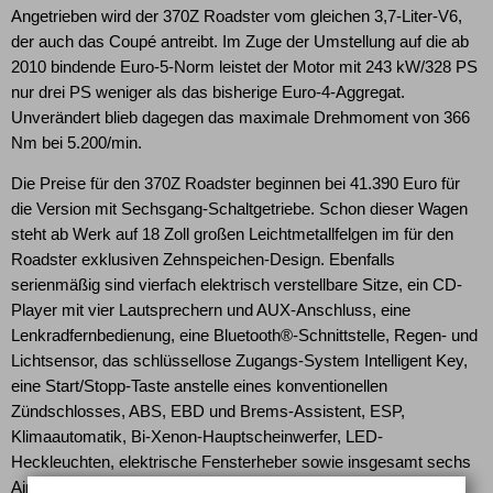
Angetrieben wird der 370Z Roadster vom gleichen 3,7-Liter-V6,
der auch das Coupé antreibt. Im Zuge der Umstellung auf die ab
2010 bindende Euro-5-Norm leistet der Motor mit 243 kW/328 PS
nur drei PS weniger als das bisherige Euro-4-Aggregat.
Unverändert blieb dagegen das maximale Drehmoment von 366
Nm bei 5.200/min.
Die Preise für den 370Z Roadster beginnen bei 41.390 Euro für
die Version mit Sechsgang-Schaltgetriebe. Schon dieser Wagen
steht ab Werk auf 18 Zoll großen Leichtmetallfelgen im für den
Roadster exklusiven Zehnspeichen-Design. Ebenfalls
serienmäßig sind vierfach elektrisch verstellbare Sitze, ein CD-
Player mit vier Lautsprechern und AUX-Anschluss, eine
Lenkradfernbedienung, eine Bluetooth®-Schnittstelle, Regen- und
Lichtsensor, das schlüssellose Zugangs-System Intelligent Key,
eine Start/Stopp-Taste anstelle eines konventionellen
Zündschlosses, ABS, EBD und Brems-Assistent, ESP,
Klimaautomatik, Bi-Xenon-Hauptscheinwerfer, LED-
Heckleuchten, elektrische Fensterheber sowie insgesamt sechs
Airbags.