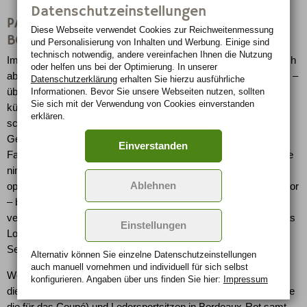
Datenschutzeinstellungen
PACK-Version mit schwarzem Leder und
Diese Webseite verwendet Cookies zur Reichweiten­messung
BOSE®-Sound
und Personalisierung von Inhalten und Werbung. Einige sind
technisch notwendig, andere vereinfachen Ihnen die Nutzung
Im 44.490 Euro teuren 370Z Roadster PACK kommen zusätzlich
oder helfen uns bei der Optimierung. In unserer
ab Werk ein BOSE® Audio System, neu entwickelte „Air Seats“ –
Datenschutzerklärung
erhalten Sie hierzu ausführliche
über Drehregler auf der Mittelkonsole zugleich beheiz- wie
Informationen. Bevor Sie unsere Webseiten nutzen, sollten
Sie sich mit der Verwendung von Cookies einverstanden
kühlbar – eine Schaltpositions-Anzeige, eine Sitzheizung,
erklären.
schwarze Lederpolster und eine Cruise Control mit
Geschwindigkeitsbegrenzer hinzu. Als Bonbon für sportliche
Einverstanden
Fahrer spendiert Nissan obendrein die Synchro Rev Control. Sie
nimmt über ein kurzes Zwischengasmanöver automatisch eine
Ablehnen
optimale Drehzahlanpassung beim Hoch- und Runterschalten vor
– besser, als es die Hacke-Spitze-Technik eines noch so
versierten Piloten könnte. Ein Berganfahrassistent erleichtert das
Einstellungen
Losfahren an Steigungen, indem die Bremsen noch einige
Sekunden lang festgehalten werden.
Alternativ können Sie einzelne Datenschutz­ein­stellungen
auch manuell vor­nehmen und indivi­duell für sich selbst
Wer den 370Z Roadster PACK noch weiter aufwerten will, kann
konfigurieren. Angaben über uns finden Sie hier:
Impressum
dies mit 19 Zoll großen RAYS-Felgen (im identischen Design wie
die für das Coupé) und Ledersportsitzen in Bordeaux-Rot samt