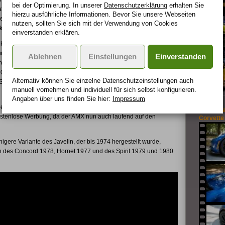
bei der Optimierung. In unserer
Datenschutzerklärung
erhalten Sie
tik, Scheibenbremsen vorn und einem Twin-Grip-Differential
hierzu ausführliche Informationen. Bevor Sie unsere Webseiten
ellen Torsionsstäben, einer doppelrohrigen Auspuffanlage und
nutzen, sollten Sie sich mit der Verwendung von Cookies
ktion.
einverstanden erklären.
konstruierten V8-Maschinen mit 4,75 l bis 6,40 l Hubraum und
ungen waren enorm, und so hatte der AMX seine größten Erfolge
Ablehnen
Einstellungen
Einverstanden
urden gebrochen. Zum Beispiel wurden bei einem 24-Stunden-
08,26 km/h erreicht. Die Beschleunigung von 0 auf 100 km/h lag
Alternativ können Sie einzelne Datenschutz­ein­stellungen auch
,1 Sekunden aus dem Stand, was er wohl auch seinem geringen
manuell vor­nehmen und indivi­duell für sich selbst konfigurieren.
Angaben über uns finden Sie hier:
Impressum
rächtlich. Er trug maßgeblich dazu bei, das Ansehen von AMC
GeigerCa
kostenlose Werbung, da der AMX nun auch laufend auf den
Corvette 
gere Variante des Javelin, der bis 1974 hergestellt wurde,
en des Concord 1978, Hornet 1977 und des Spirit 1979 und 1980