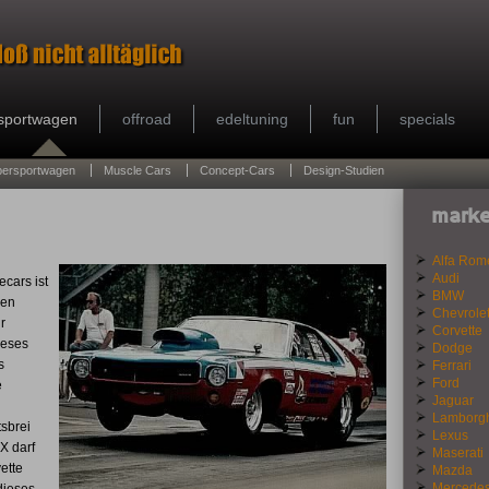
sportwagen
offroad
edeltuning
fun
specials
persportwagen
Muscle Cars
Concept-Cars
Design-Studien
marke
Alfa Rom
Audi
cars ist
BMW
den
Chevrole
r
Corvette
ieses
Dodge
s
Ferrari
Ford
e
Jaguar
Lamborgh
sbrei
Lexus
X darf
Maserati
ette
Mazda
Mercede