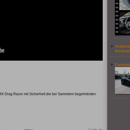
Straßent
Nürburgr
Cannonba
X Drag Racer mit Sicherheit die bei Sammlern begehrtesten.
Quelle: tbr