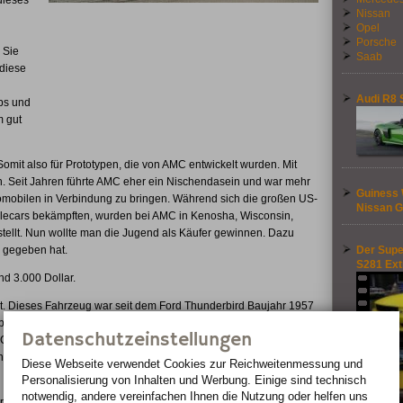
dieses
Nissan
Opel
Porsche
 Sie
Saab
 diese
Audi R8 
ubs und
m gut
omit also für Prototypen, die von AMC entwickelt wurden. Mit
. Seit Jahren führte AMC eher ein Nischendasein und war mehr
Guiness 
utomobilen in Verbindung zu bringen. Während sich die großen US-
Nissan G
sclecars bekämpften, wurden bei AMC in Kenosha, Wisconsin,
tellt. Nun wollte man die Jugend als Käufer gewinnen. Dazu
s gegeben hat.
Der Supe
S281 Ex
nd 3.000 Dollar.
. Dieses Fahrzeug war seit dem Ford Thunderbird Baujahr 1957
er eine Stahlkarosserie verfügte. Einziger weiterer zweisitziger
Datenschutzeinstellungen
Chevrolet Corvette. Mit dem AMX gelang es AMC, einen
fahrer Craig Breedlove und Lee Breedlov stellten mit diesem
Diese Webseite verwendet Cookies zur Reichweiten­messung und
Personalisierung von Inhalten und Werbung. Einige sind technisch
notwendig, andere vereinfachen Ihnen die Nutzung oder helfen uns
rrieren. Dazu war er mit drei verschiedenen V8-Motoren,