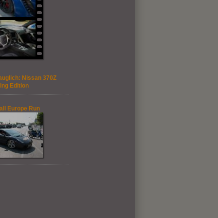
auglich: Nissan 370Z
ing Edition
ll Europe Run