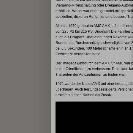
Viergang-Mittelschaltung oder Dreigang-Automa
erhältlich. Weiter war er ausgestattet mit spezi
speziellen, dickeren Reifen für eine bessere Tra
Alle bis 1970 gebauten AMC AMX liefen mit neu 
von 225 PS bis 315 PS. Ungetunt! Die Fahrleist
auch als Dragster. Über einhundert Rekorde w
Rennen die Durchschnittsgeschwindigkeit von 2
bei 6,5 Sekunden, 400 Meter schaffte er in 14
Gewicht zu verdanken hatte.
Der Imagegewinndurch dem AMX für AMC war bet
in der Öffentlichkeit zu verbessern. Dazu kam 
Titelseiten der Autozeitungen zu finden war.
1971 wurde der Name AMX auf eine leistungsfähi
übertragen. Auch leistungsgesteigerte Version
erhielten diesen Namen als Zusatz.