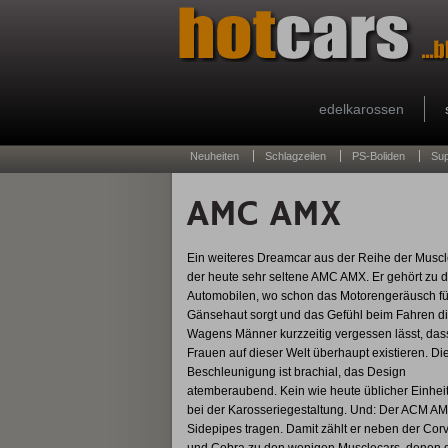
edelkarossen
Neuheiten
Schlagzeilen
PS-Boliden
Su
AMC AMX
Ein weiteres Dreamcar aus der Reihe der Muscle
der heute sehr seltene AMC AMX. Er gehört zu 
Automobilen, wo schon das Motorengeräusch fü
Gänsehaut sorgt und das Gefühl beim Fahren d
Wagens Männer kurzzeitig vergessen lässt, das
Frauen auf dieser Welt überhaupt existieren. Di
Beschleunigung ist brachial, das Design
atemberaubend. Kein wie heute üblicher Einheit
bei der Karosseriegestaltung. Und: Der ACM AM
Sidepipes tragen. Damit zählt er neben der Corv