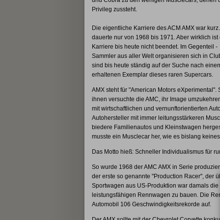
und Cobra zu den wenigen Musclecars, denen 
Privileg zussteht.
Die eigentliche Karriere des ACM AMX war kurz.
dauerte nur von 1968 bis 1971. Aber wirklich ist
Karriere bis heute nicht beendet. Im Gegenteil -
Sammler aus aller Welt organisieren sich in Cl
sind bis heute ständig auf der Suche nach eine
erhaltenen Exemplar dieses raren Supercars.
AMX steht für "American Motors eXperimental". S
ihnen versuchte die AMC, ihr Image umzukehren
mit wirtschaftlichen und vernunftorientierten A
Autohersteller mit immer leitungsstärkeren Mu
biedere Familienautos und Kleinstwagen herges
musste ein Musclecar her, wie es bislang keine
Das Motto hieß: Schneller Individualismus für ru
So wurde 1968 der AMC AMX in Serie produziert
der erste so genannte "Production Racer", der üb
Sportwagen aus US-Produktion war damals die 
leistungsfähigen Rennwagen zu bauen. Die Renn
Automobil 106 Geschwindigkeitsrekorde auf.
Der AMX sollte mit der Chevrolet Corvette konku