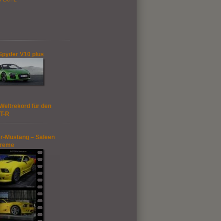
Spyder V10 plus
Weltrekord für den
T-R
r-Mustang – Saleen
treme