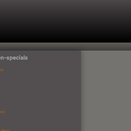
n-specials
eo
t
ini
s-Benz