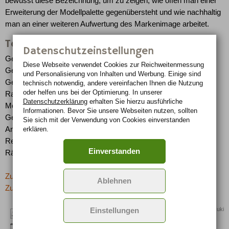
bewusst diese Bezeichnung, um zu zeigen, wie offen man einer
Erweiterung der Modellpalette gegenübersteht und wie nachhaltig
man an einer weiteren Aufwertung des Markenimage arbeitet.
Technische Daten des Suzuki Kizashi
Datenschutzeinstellungen
Gesamtlänge: 4.650 mm
Diese Webseite verwendet Cookies zur Reichweiten­messung
Gesamtbreite: 1.950 mm
und Personalisierung von Inhalten und Werbung. Einige sind
Gesamthöhe: 1.400 mm
technisch notwendig, andere vereinfachen Ihnen die Nutzung
oder helfen uns bei der Optimierung. In unserer
Radstand: 2.850 mm
Datenschutzerklärung
erhalten Sie hierzu ausführliche
Motor: neu entwickelter 2.0-Liter-Turbodiesel
Informationen. Bevor Sie unsere Webseiten nutzen, sollten
Getriebe: sequenzielles Sechsganggetriebe
Sie sich mit der Verwendung von Cookies einverstanden
erklären.
Antriebssystem: advanced i-AWD (intelligent All-Wheel Drive)
Reifen: 255/30-R21
Einverstanden
Räder: 21 Zoll, 9 Speichen, Aluminiumlegierung
Zurück zur letzten Seite
Ablehnen
Zur Übersicht: -> Concept-Cars
Quelle: Suzuki
Einstellungen