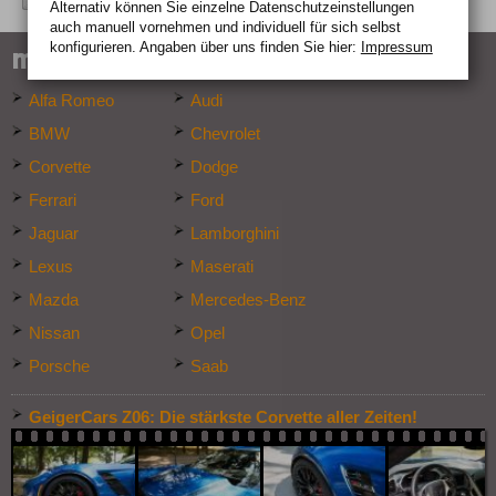
Alternativ können Sie einzelne Datenschutz­ein­stellungen
auch manuell vor­nehmen und indivi­duell für sich selbst
konfigurieren. Angaben über uns finden Sie hier:
Impressum
marken-specials
Alfa Romeo
Audi
BMW
Chevrolet
Corvette
Dodge
Ferrari
Ford
Jaguar
Lamborghini
Lexus
Maserati
Mazda
Mercedes-Benz
Nissan
Opel
Porsche
Saab
GeigerCars Z06: Die stärkste Corvette aller Zeiten!