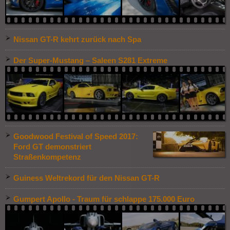
Nissan GT-R kehrt zurück nach Spa
Der Super-Mustang – Saleen S281 Extreme
Goodwood Festival of Speed 2017:
Ford GT demonstriert
Straßenkompetenz
Guiness Weltrekord für den Nissan GT-R
Gumpert Apollo - Traum für schlappe 175.000 Euro