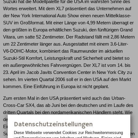
Suzuki hat die Modellpalette für die USA im wahrsten Sinne des
Wortes erweitert. Mit dem XL7 präsentiert das Unternehmen auf
der New York International Auto Show einen neuen Mittelklasse-
SUV im Großformat. Mit einer Länge von 4,99 Metern überragt er
den größten in Europa erhältlichen Suzuki, den fünftürigen Grand
Vitara, um satte 52 Zentimeter. Der Radstand fällt mit 2,86 Metern
um 22 Zentimeter länger aus. Ausgestattet mit einem 3.6-Liter-
V6-DOHC-Motor, kombiniert das Raumwunder im aktuellen
Suzuki-Stil Komfort, Leistungskraft und Sicherheit und bietet so
ein außergewöhnliches Fahrvergnügen. Der XL7 ist vom 14. bis
23. April im Jacob Javits Convention Center in New York City zu
sehen. Im vierten Quartal 2006 soll er in den USA auf den Markt
kommen. Eine Einführung in Europa ist nicht geplant.
Zum ersten Mal in den USA präsentiert wird auch das Urban-
Cross-Car SX4, das ab Juni bei den deutschen und im Laufe des
dritten Quartals bei den nordamerikanischen Händlern steht. Wie
der XL7 zeichnet sich auch der SX4 durch seine vielfältigen
Datenschutzeinstellungen
Einsatzmöglichkeiten aus. In dem Crossover-Modell vereint
Diese Webseite verwendet Cookies zur Reichweiten­messung
Suzuki seine langjährige Erfahrung im Bau sportlicher Kleinwagen