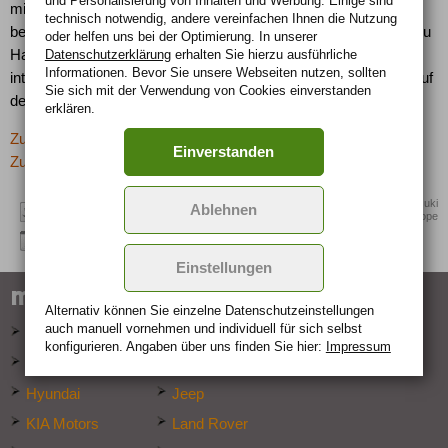
und Personalisierung von Inhalten und Werbung. Einige sind
mit seiner SUV-Kompetenz. Der SX4 kombiniert die Vorteile
technisch notwendig, andere vereinfachen Ihnen die Nutzung
beider Welten und ist sowohl auf als auch abseits der Straßen zu
oder helfen uns bei der Optimierung. In unserer
Hause. In den USA kommt der Fünftürer serienmäßig mit
Datenschutzerklärung
erhalten Sie hierzu ausführliche
Informationen. Bevor Sie unsere Webseiten nutzen, sollten
intelligentem Allradantrieb (i-AWD) und 2.0-Liter-DOHC-Motor auf
Sie sich mit der Verwendung von Cookies einverstanden
den Markt.
erklären.
Zurück zur letzten Seite
Einverstanden
Zur Übersicht: -> SUV
Quelle: Suzuki
Ablehnen
International Europe
Einstellungen
marken-specials
Alternativ können Sie einzelne Datenschutz­ein­stellungen
auch manuell vor­nehmen und indivi­duell für sich selbst
Audi
BMW
konfigurieren. Angaben über uns finden Sie hier:
Impressum
Ford
Hummer
Hyundai
Jeep
KIA Motors
Land Rover