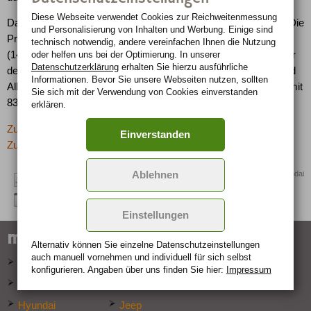
Diese Webseite verwendet Cookies zur Reichweiten­messung
Das Sondermodell "Champion" ist auf 500 Einheiten begrenzt. Die
und Personalisierung von Inhalten und Werbung. Einige sind
Preisskala beginnt bei attraktiven 27.190 Euro für den 104 kW
technisch notwendig, andere vereinfachen Ihnen die Nutzung
oder helfen uns bei der Optimierung. In unserer
(141 PS) starken Tucson 2.0 GLS und endet bei 32.940 Euro für
Datenschutzerklärung
erhalten Sie hierzu ausführliche
den dynamischen Tucson 2.7 V6 GLS mit 129 kW (175 PS) und
Informationen. Bevor Sie unsere Webseiten nutzen, sollten
Allradantrieb. Erhältlich ist auch eine sparsame Dieselvariante mit
Sie sich mit der Verwendung von Cookies einverstanden
83 kW (113 PS) zum Preis von 31.890 Euro.
erklären.
Zurück zur letzten Seite
Einverstanden
Zur Übersicht: -> SUV
Quelle: Hyundai
Ablehnen
Einstellungen
marken-specials
Alternativ können Sie einzelne Datenschutz­ein­stellungen
auch manuell vor­nehmen und indivi­duell für sich selbst
Audi
BMW
konfigurieren. Angaben über uns finden Sie hier:
Impressum
Ford
Hummer
Hyundai
Jeep