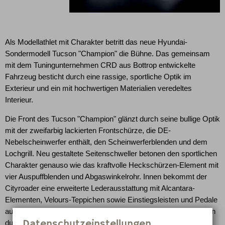
Als Modellathlet mit Charakter betritt das neue Hyundai-
Sondermodell Tucson "Champion" die Bühne. Das gemeinsam
mit dem Tuningunternehmen CRD aus Bottrop entwickelte
Fahrzeug besticht durch eine rassige, sportliche Optik im
Exterieur und ein mit hochwertigen Materialien veredeltes
Interieur.
Die Front des Tucson "Champion" glänzt durch seine bullige Optik
mit der zweifarbig lackierten Frontschürze, die DE-
Nebelscheinwerfer enthält, den Scheinwerferblenden und dem
Lochgrill. Neu gestaltete Seitenschweller betonen den sportlichen
Charakter genauso wie das kraftvolle Heckschürzen-Element mit
vier Auspuffblenden und Abgaswinkelrohr. Innen bekommt der
Cityroader eine erweiterte Lederausstattung mit Alcantara-
Elementen, Velours-Teppichen sowie Einstiegsleisten und Pedale
aus Aluminium. Die Türgriffe innen und die Mittelkonsole glänzen
Datenschutzeinstellungen
durch Applikationen im Vogelaugen-Ahorn-Design.