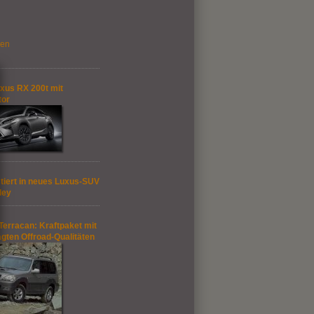
gen
xus RX 200t mit
tor
tiert in neues Luxus-SUV
ley
Terracan: Kraftpaket mit
gten Offroad-Qualitäten