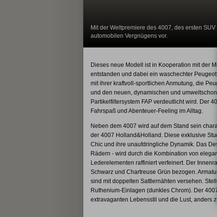
Mit der Weltpremiere des 4007, des ersten SU
automobilen Vergnügens vor.
Dieses neue Modell ist in Kooperation mit der M
entstanden und dabei ein waschechter Peugeot, 
mit ihrer kraftvoll-sportlichen Anmutung, die Pe
und den neuen, dynamischen und umweltschone
Partikelfiltersystem FAP verdeutlicht wird. Der 
Fahrspaß und Abenteuer-Feeling im Alltag.
Neben dem 4007 wird auf dem Stand sein charakt
der 4007 Holland&Holland. Diese exklusive Stud
Chic und ihre unaufdringliche Dynamik. Das Desi
Rädern - wird durch die Kombination von eleg
Lederelementen raffiniert verfeinert. Der Innenra
Schwarz und Chartreuse Grün bezogen. Armature
sind mit doppelten Sattlernähten versehen. Stel
Ruthenium-Einlagen (dunkles Chrom). Der 4007 
extravaganten Lebensstil und die Lust, anders z