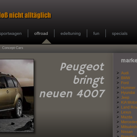
sportwagen
offroad
edeltuning
fun
specials
Concept-Cars
marke
Peugeot
Audi
bringt
BMW
Ford
Hummer
neuen 4007
Hyundai
Jeep
KIA Motor
Land Rov
Lexus
Mazda
Mercede
Mitsubish
Nissan
Porsche