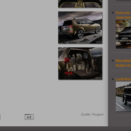
Porsche 
zwische
Mitsubish
Rallye D
Land Rov
Quelle: Peugeot