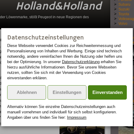
Holland&Holland
Subaru
Suzuki
Toyota
V der Löwenmarke, stößt Peugeot in neue Regionen des
Volkswa
Volvo
Datenschutzeinstellungen
Neuer Le
itsubishi Motors Corporation
Turbomo
Diese Webseite verwendet Cookies zur Reichweiten­messung und
was durch die katzenartige Front
Personalisierung von Inhalten und Werbung. Einige sind technisch
ugeot-typische Fahrwerksqualität
notwendig, andere vereinfachen Ihnen die Nutzung oder helfen uns
nden 2.2-Liter-HDi-Motor mit
bei der Optimierung. In unserer
Datenschutzerklärung
erhalten Sie
4007 bietet die ideale Mischung aus
hierzu ausführliche Informationen. Bevor Sie unsere Webseiten
nutzen, sollten Sie sich mit der Verwendung von Cookies
VW inves
erstarkes Alter Ego präsentiert:
einverstanden erklären.
von Bent
ie ist gekennzeichnet durch ihren
gn des 4007 - hier mit 20″-
Ablehnen
Einstellungen
Einverstanden
antem Hagenias-Bronze und
Hyundai 
um ist mit Stierleder in Ebenholz
ausgeprä
nbrett, Sitze und Türinnenseiten
Alternativ können Sie einzelne Datenschutz­ein­stellungen auch
lenweise finden sich auch
manuell vor­nehmen und indivi­duell für sich selbst konfigurieren.
Angaben über uns finden Sie hier:
Impressum
Holland&Holland steht für einen
u reisen.