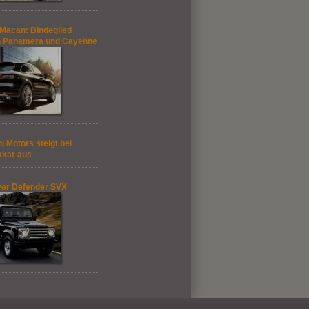
Macan: Bindeglied
n Panamera und Cayenne
i Motors steigt bei
akar aus
er Defender SVX