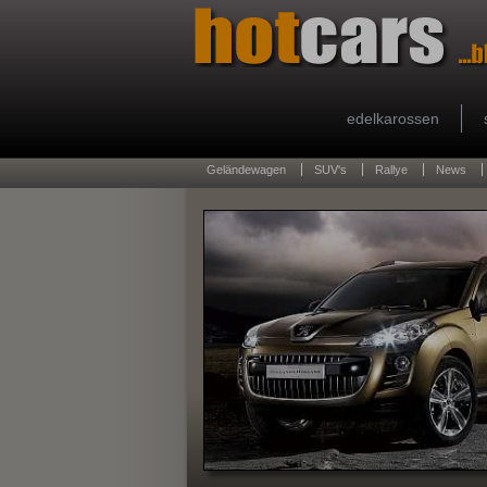
edelkarossen
Geländewagen
SUV's
Rallye
News