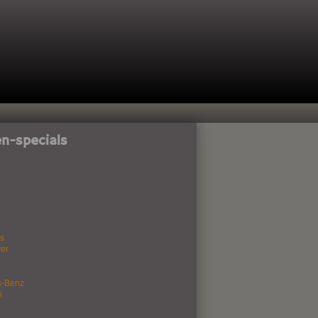
n-specials
s
er
s-Benz
i